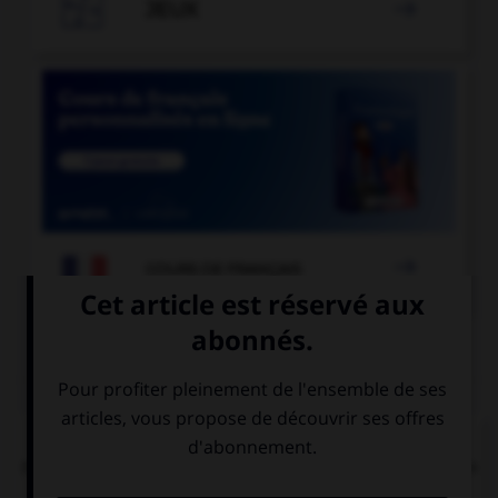

JEUX


COURS DE FRANÇAIS
QUIZ
Dans la locution « îles [britanniques] », faut-il
mettre une majuscule à l'adjectif « britanniques »
?