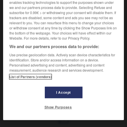
Digne d'un hercule.
enables tracking technologies to support the purposes shown under
Synonyme :
we and our partners process data to provide. Selecting Refuse and
subscribe for 0.99€ > or withdrawing your consent will disable them. If
colossal
,
fort
,
gigantesque.
– Littéraire :
titanesque.
trackers are disabled, some content and ads you see may not be as
– Populaire :
balaise
,
balèze.
relevant to you. You can resurface this menu to change your choices
or withdraw consent at any time by clicking the Show Purposes link on
the bottom of the webpage. Your choices will have effect within our
Website. For more details, refer to our Privacy Policy.
VOUS CHERCHEZ PEUT-ÊTRE
We and our partners process data to provide:
Use precise geolocation data. Actively scan device characteristics for
identification. Store and/or access information on a device.
herculéen
adj.
Personalised advertising and content, advertising and content
measurement, audience research and services development.
Digne d'un hercule.
List of Partners (vendors)
I Accept
bicide
-
hercule
-
herculéen
-
héréditaire
-
hérédi
Show Purposes
