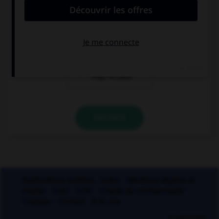
oui
non
seulement s'il
s'agit du pays
VALIDER
Applications mobiles
Index
Mentions légales et
crédits
CGU
CGV
Charte de confidentialité
Cookies
Contact
À la une
© Larousse