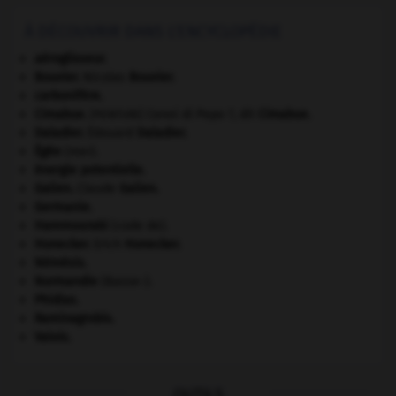
À DÉCOUVRIR DANS L'ENCYCLOPÉDIE
aéroglisseur.
Bouvier
.
Nicolas
Bouvier
.
carbonifère.
Cimabue
.
Cenni di Pepo ?, dit
Cimabue
.
[PEINTURE]
Daladier
.
Édouard
Daladier
.
Égée
(mer).
énergie potentielle.
Galien
.
Claude
Galien
.
Germanie
.
Hammourabi
(code de).
Honecker
.
Erich
Honecker
.
Némésis
.
Normandie
(Basse-).
Phidias
.
Raminagrobis
.
Valois
.
OUTILS