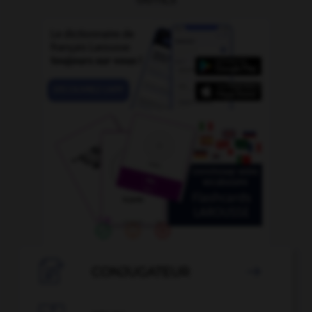

CONJUGATEUR
