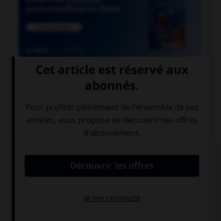

COURS DE FRANÇAIS
QUIZ
Lequel de ces mots devrait, au singulier, se
terminer par la lettre « r » ?
rebour…
parcour…