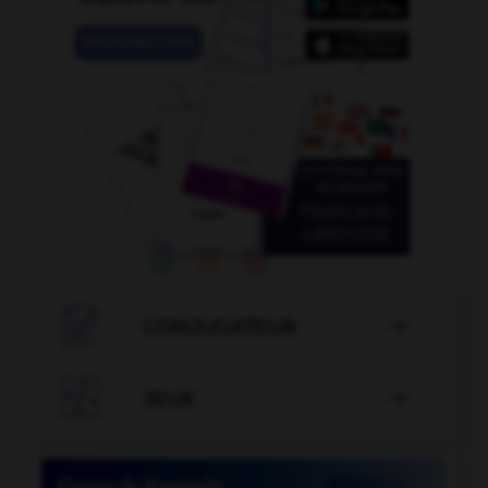

CONJUGATEUR


JEUX
