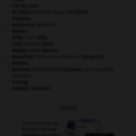
Cosi fan tutte
.
De Chirico
.
Giorgio
De Chirico
.
[PEINTURE]
Germanie
.
hydramnios
.
[MÉDECINE]
Ispahan
.
Kafka
.
Franz
Kafka
.
Linné
.
Carl von
Linné
.
Malraux
.
André
Malraux
.
Maupertuis
.
Pierre Louis Moreau de
Maupertuis
.
protiste.
Rousseau
.
Henri
Rousseau
,
dit le Douanier
[PEINTURE]
Rousseau.
Touareg
.
Toyotomi Hideyoshi
.
OUTILS