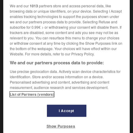
Se dit d'un animal sauvage.
1.
We and our
1013
partners store and access personal data, like
Synonyme :
browsing data or unique identifiers, on your device. Selecting I Accept
brut
,
indompté
,
sauvage.
enables tracking technologies to support the purposes shown under
we and our partners process data to provide. Selecting Refuse and
Contraire :
subscribe for 0.99€ > or withdrawing your consent will disable them. If
apprivoisé, docile, domestiqué, dressé, familier.
trackers are disabled, some content and ads you see may not be as
relevant to you. You can resurface this menu to change your choices
Dont l'abord est difficile.
2.
or withdraw consent at any time by clicking the Show Purposes link on
Synonyme :
the bottom of the webpage. Your choices will have effect within our
inhospitalier
,
insociable
,
sauvage
,
timide.
Website. For more details, refer to our Privacy Policy.
We and our partners process data to provide:
Contraire :
accueillant, cordial, sociable.
– Littéraire :
amène.
Use precise geolocation data. Actively scan device characteristics for
identification. Store and/or access information on a device.
Qui exprime la violence.
3.
Personalised advertising and content, advertising and content
Synonyme :
measurement, audience research and services development.
acharné
,
âpre
,
brut
,
dur
,
féroce
,
implacable
,
List of Partners (vendors)
indomptable
,
menaçant
,
opiniâtre
,
rude
,
sanglant
,
sauvage
,
tenace
,
véhément.
– Littéraire :
sanguinaire.
I Accept
Contraire :
doux, faible, léger, mou.
Show Purposes