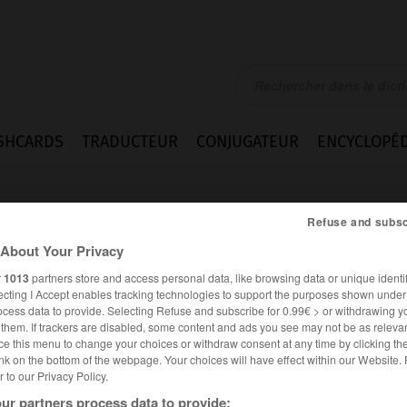
SHCARDS
TRADUCTEUR
CONJUGATEUR
ENCYCLOPÉD
Refuse and subsc
About Your Privacy
r
1013
partners store and access personal data, like browsing data or unique identif
ecting I Accept enables tracking technologies to support the purposes shown unde
ocess data to provide. Selecting Refuse and subscribe for 0.99€ > or withdrawing y
e them. If trackers are disabled, some content and ads you see may not be as relevan
ce this menu to change your choices or withdraw consent at any time by clicking t
nk on the bottom of the webpage. Your choices will have effect within our Website.
er to our Privacy Policy.
es synonymes :
itant
ur partners process data to provide: