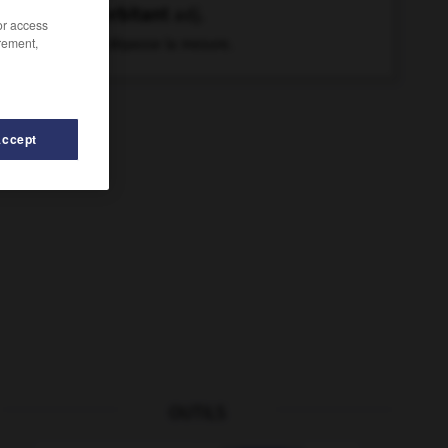
exorbitant
adj.
/or access
rement,
Qui dépasse la mesure.
Accept
OUTILS
ue
-
expansif
-
exogame
-
exogène
-
exonération