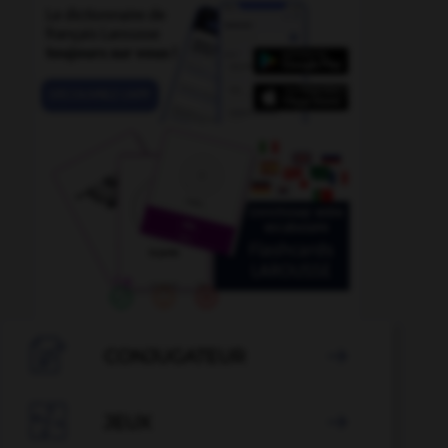

CONJUGATEUR


JEUX
