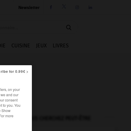
Newsletter




IE
CUISINE
JEUX
LIVRES
ribe for 0.99€ >
iers, on your
r we and our
our consent
t to you. You
he Show
 For more
VOUS CHERCHEZ PEUT-ÊTRE