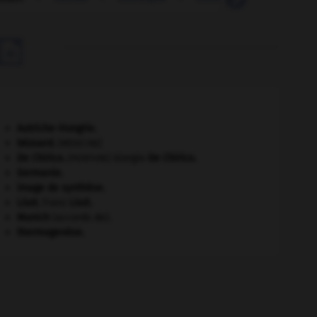

Autriche-Hongrie
.
bézoard
.
[MÉDECINE]
De Chirico
.
Giorgio
De Chirico
.
[PEINTURE]
Germanie
.
image de synthèse.
Liszt
.
Franz
Liszt
.
Munich
(accords de).
thermogenèse.