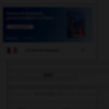

COURS DE FRANÇAIS
QUIZ
De quel verbe proviennent les mots « gisant »
et « ci-gît » ?