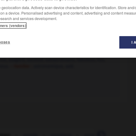
geolocation data. Actively scan device characteristics for identification. Store and
 on a device. Personalised advertising and content, advertising and content measu
esearch and services development.
tners (vendors)
poses
I 
rme
,
exagéré
,
excessif
,
extraordinaire
,
fabuleux
,
fou
,
neux.
– Familier :
astronomique
,
salé.
itant
-
exorde
-
exoréique
-
exostose
-
exotériq