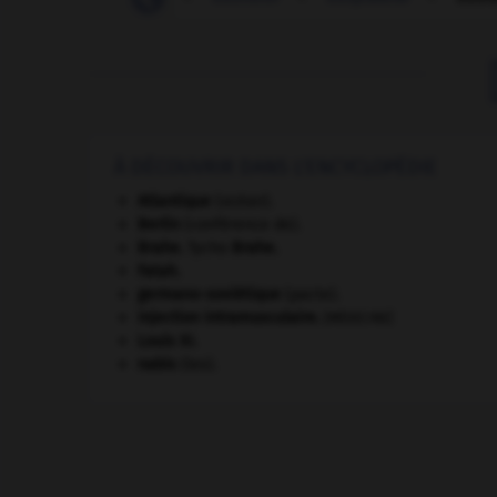
À DÉCOUVRIR DANS L'ENCYCLOPÉDIE
Atlantique
(océan).
Berlin
(conférence de).
Brahe
.
Tycho
Brahe
.
Fatah.
germano-soviétique
(pacte).
injection intramusculaire
.
[MÉDECINE]
Louis XI
.
nabis
(les).