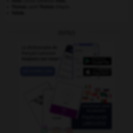
Sulla
.
Lucius Cornelius
Sulla
.
Thomas
.
saint
Thomas
d'Aquin.
Tolède
.
OUTILS