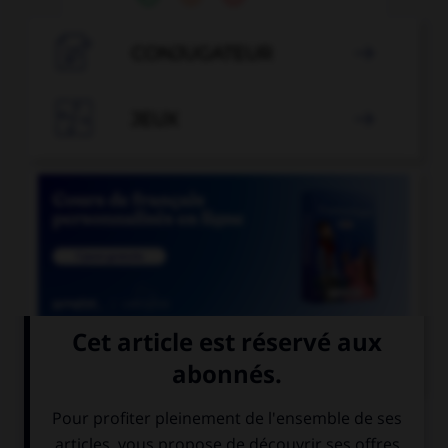

CONJUGATEUR


JEUX


COURS DE FRANÇAIS