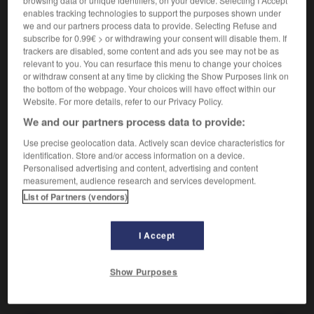
Élan oratoire ou poétique.
1.
enables tracking technologies to support the purposes shown under
Synonyme :
we and our partners process data to provide. Selecting Refuse and
envol
, vol.
– Littéraire :
volée.
subscribe for 0.99€ > or withdrawing your consent will disable them. If
trackers are disabled, some content and ads you see may not be as
Montée brutale d'une valeur.
2.
relevant to you. You can resurface this menu to change your choices
Synonyme :
or withdraw consent at any time by clicking the Show Purposes link on
bond
,
boom
,
décollage
,
essor.
the bottom of the webpage. Your choices will have effect within our
Website. For more details, refer to our Privacy Policy.
Contraire :
We and our partners process data to provide:
baisse, chute, krach.
– Familier :
dégringolade.
Use precise geolocation data. Actively scan device characteristics for
identification. Store and/or access information on a device.
Personalised advertising and content, advertising and content
measurement, audience research and services development.
VOUS CHERCHEZ PEUT-ÊTRE
List of Partners (vendors)
envolée
n.f.
I Accept
Élan oratoire ou poétique.
Show Purposes