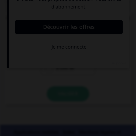
QUIZ
Quelle est la signification du préfixe « sym » dans
« symphonie » ou « symbiose » ?
pour
avec
à côté de
VALIDER
Applications mobiles
Index
Mentions légales et