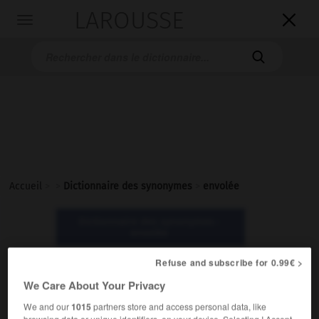
LAROUSSE

Toggle
navigation

Accueil
>
>
Dictionnaire des synonymes
>
envolée
Dictionnaire des synonymes :
envolée
Refuse and subscribe for 0.99€ >
envolée
We Care About Your Privacy
nom féminin
We and our
1015
partners store and access personal data, like
browsing data or unique identifiers, on your device. Selecting I Accept