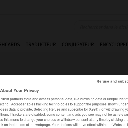
SHCARDS
TRADUCTEUR
CONJUGATEUR
ENCYCLOPÉD
Refuse and subsc
About Your Privacy
r
1013
partners store and access personal data, like browsing data or unique identif
ecting I Accept enables tracking technologies to support the purposes shown unde
ocess data to provide. Selecting Refuse and subscribe for 0.99€ > or withdrawing y
e them. If trackers are disabled, some content and ads you see may not be as relevan
ce this menu to change your choices or withdraw consent at any time by clicking t
es synonymes :
nk on the bottom of the webpage. Your choices will have effect within our Website.
igt