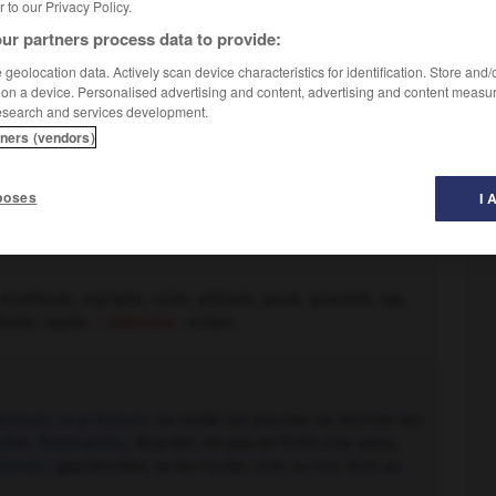
er to our Privacy Policy.
ur partners process data to provide:
geolocation data. Actively scan device characteristics for identification. Store and
 on a device. Personalised advertising and content, advertising and content measu
esearch and services development.
tners (vendors)
poses
I 
rme
,
miette
,
nuage
,
once
,
parcelle
,
pointe
,
soupçon
,
ombre
,
trait.
– Populaire :
chouia.
multitude, myriade, nuée, pléiade, pluie, quantité, tas,
belle, tapée.
– Littéraire :
océan.
resser
,
se prélasser
, se rouler les pouces, se tourner les
ller
,
flemmarder
, lézarder, ne pas en fiche une rame,
lander
, glandouiller, se les rouler, tirer au cul, tirer au