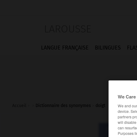
LAROUSSE
LANGUE FRANÇAISE
BILINGUES
FLA
We Care 
We and ou
Accueil
>
>
Dictionnaire des synonymes
>
doigt
device. Sel
partners pr
will disabl
can resurfa
Dictionnaire d
Purposes li
do