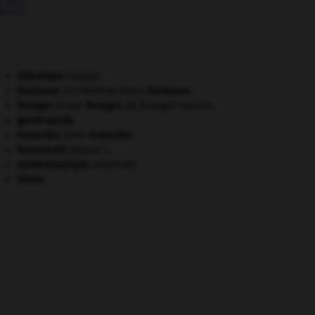

Atlantique
(océan).
Barbusse
.
Henri
Barbusse
.
[LITTÉRATURE]
Bruegel
.
Pieter
Bruegel
,
dit Bruegel l'Ancien.
gastéropode.
Honecker
.
Erich
Honecker
.
Normandie
(Basse-).
syndesmophyte
.
[MÉDECINE]
Valois
.