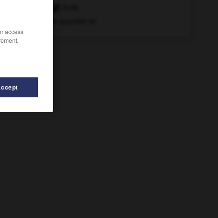
doigt
n.m.
Petite quantité de.
/or access
rement,
Accept