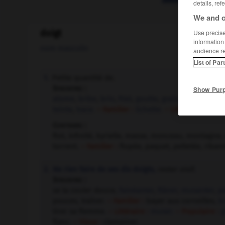
details, ref
We and o
doigt
Use precise 
information
nom masculin
audience r
List of Par
Petite quantité de.
1.
Synonyme :
Show Pur
atome
,
bribe
,
brin
,
filet
,
goutte
,
grain
,
gramme
,
la
teinte
,
trace.
– Familier :
lichette.
– Littéraire :
liard
,
Contraire :
flot, infinité, kyrielle, masse, monceau, montagne, 
torrent.
– Familier :
flopée, paquet, pelletée, ribam
Ne rien faire de ses dix doigts,
rester oisif.
2.
Synonyme :
se la couler douce,
fainéanter
,
flâner
,
musarder
,
pa
pouces, traîner.
– Familier :
bayer aux corneilles,
bu
tirer sa flemme.
– Littéraire :
muser.
– Populaire :
g
flanc.
– Vieux :
clampiner.