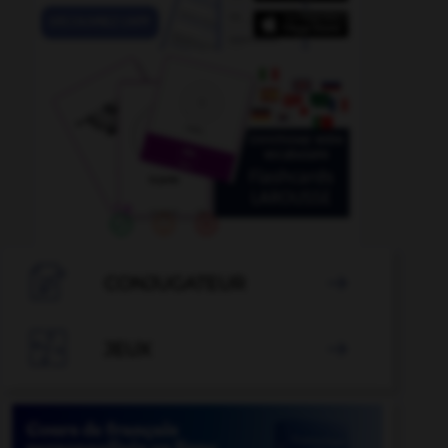

CONJUGATEUR


JEUX
