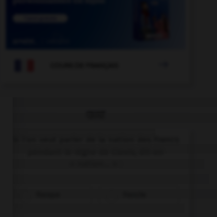

COURS DE FRANÇAIS
QUIZ
Si l'on veut parler de la nation des Francs
pendant le règne de Clovis, dit-on
« nation… » :
franque
franche