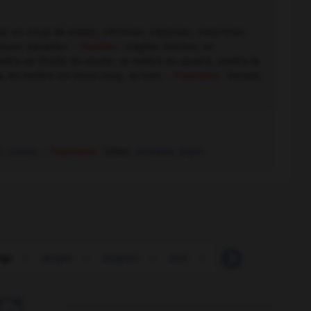
r un coup de collier, s'échiner, s'épuiser, s'escrimer,
uer, travailler.
– Familier :
s'agiter, bûcher, se
ettre de l'huile de coude, se mettre en quatre, mettre le
 en mettre un vieux coup, se tuer.
– Populaire :
bosser,
r
,
suivre.
– Populaire :
bitter,
entraver
,
piger.
igt
-
doigté
-
doigtier
-
doit
-
doléance
-
dol