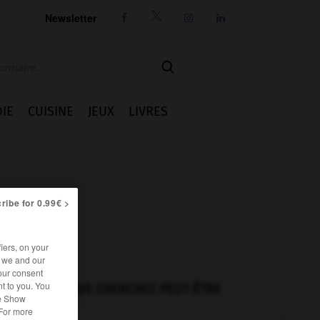
Newsletter




IE
CUISINE
JEUX
LIVRES
ribe for 0.99€ >
iers, on your
r we and our
our consent
t to you. You
VOUS CHERCHEZ PEUT-ÊTRE
he Show
 For more