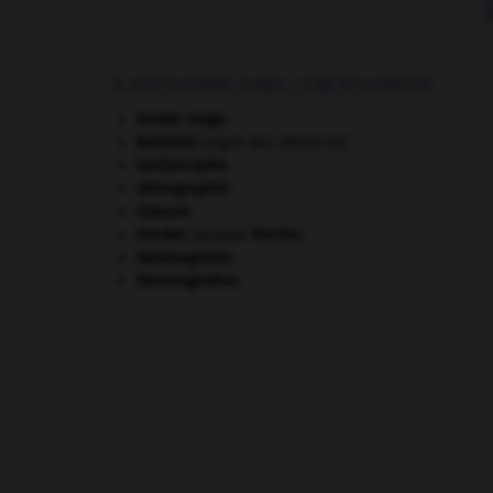
À DÉCOUVRIR DANS L'ENCYCLOPÉDIE
Armée rouge
.
Babinski
(signe de).
[MÉDECINE]
bathyscaphe.
démographie.
Gdańsk
.
Necker
.
Jacques
Necker
.
Raminagrobis
.
thermogenèse.