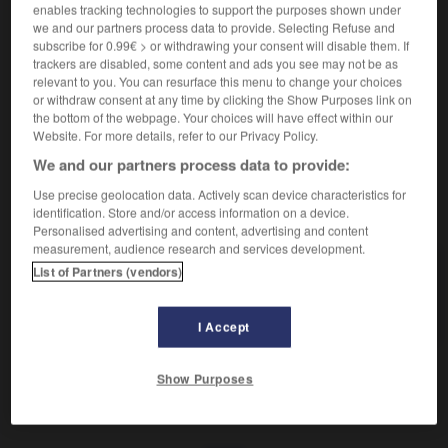
Défaire ce qui est serré.
enables tracking technologies to support the purposes shown under
Synonyme :
we and our partners process data to provide. Selecting Refuse and
débloquer,
décoincer
,
délacer
,
dénouer
,
dévisser
,
subscribe for 0.99€ > or withdrawing your consent will disable them. If
trackers are disabled, some content and ads you see may not be as
lâcher,
relâcher.
relevant to you. You can resurface this menu to change your choices
Contraire :
or withdraw consent at any time by clicking the Show Purposes link on
the bottom of the webpage. Your choices will have effect within our
bloquer, caler, serrer.
Website. For more details, refer to our Privacy Policy.
We and our partners process data to provide:
Use precise geolocation data. Actively scan device characteristics for
VOUS CHERCHEZ PEUT-ÊTRE
identification. Store and/or access information on a device.
Personalised advertising and content, advertising and content
measurement, audience research and services development.
desserrer
v.
List of Partners (vendors)
Défaire ce qui est serré.
I Accept
Show Purposes
r (se)
-
dessein
-
desserrer
-
desservir
-
dessicc