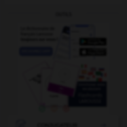
OUTILS

CONJUGATEUR
