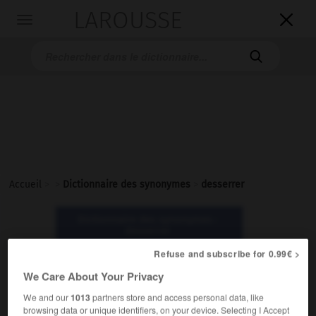
LAROUSSE

Toggle
navigation

Accueil
>
>
Dictionnaire des synonymes
>
desserrer
Dictionnaire des synonymes :
desserrer
Refuse and subscribe for 0.99€ >
desserrer
We Care About Your Privacy
verbe
We and our
1013
partners store and access personal data, like
browsing data or unique identifiers, on your device. Selecting I Accept