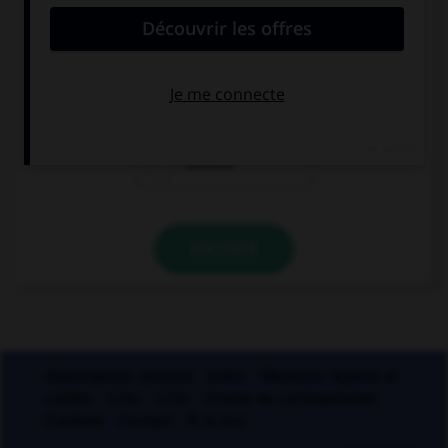
italienne ?
scampi
razzia
scherzo
VALIDER
Applications mobiles
Index
Mentions légales et
crédits
CGU
CGV
Charte de confidentialité
Cookies
Contact
À la une