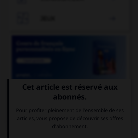

JEUX


COURS DE FRANÇAIS
QUIZ
Parmi ces mots, lequel n'est pas d'origine