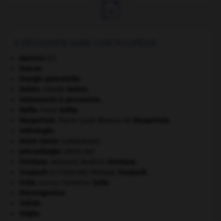

À DÉCOUVRIR DANS L'ENCYCLOPÉDIE
Apennin
(l').
Dracon
.
énergie potentielle.
Galien
.
Claude
Galien
.
instruments à percussion.
Kafka
.
Franz
Kafka
.
Maupertuis
.
Pierre Louis Moreau de
Maupertuis
.
métrologie.
Notre-Dame
(cathédrale).
précordialgie
.
[MÉDECINE]
Smetana
.
Bedřich
Smetana
.
[MUSIQUE]
Soupault
.
Philippe
Soupault
.
[LITTÉRATURE]
Sulla
.
Lucius Cornelius
Sulla
.
thermogenèse.
Tolède
.
Virgile
.