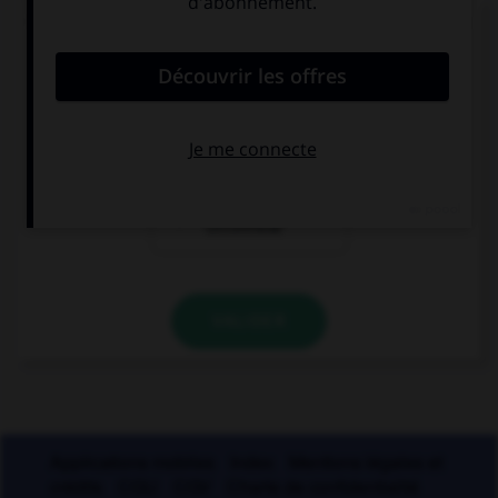
Quel accent différencie l'habitant d'une colonie
d'une partie de l'intestin ?
l'accent grave
l'accent aigu
l'accent
circonflexe
VALIDER
Applications mobiles
Index
Mentions légales et
crédits
CGU
CGV
Charte de confidentialité