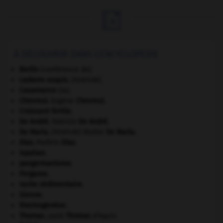

À DÉCOUVRIR DANS L'ENCYCLOPÉDIE
Berlin
(conférence de).
cadavre exquis
.
[PEINTURE]
Casamance
(la).
Chevreul
.
Eugène
Chevreul
.
Croissant fertile
.
De André
.
Fabrizio
De André
.
De Maria
.
Walter
De Maria
.
[PEINTURE]
Díaz
.
Porfirio
Díaz
.
Ispahan
.
pangermanisme.
Pergame
.
roche sédimentaire.
Sienne
.
thermogenèse.
Thomas
.
saint
Thomas
d'Aquin.