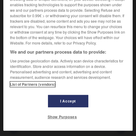
Qui ne cherche pas son intérêt.
enables tracking technologies to support the purposes shown under
Synonyme :
we and our partners process data to provide. Selecting Refuse and
bénévole
,
détaché
,
gratuit
,
honnête
,
impartial
,
subscribe for 0.99€ > or withdrawing your consent will disable them. If
indifférent
,
pur.
trackers are disabled, some content and ads you see may not be as
relevant to you. You can resurface this menu to change your choices
Contraire :
or withdraw consent at any time by clicking the Show Purposes link on
ambitieux, arriviste, avide, égoïste, intéressé,
the bottom of the webpage. Your choices will have effect within our
regardant.
– Littéraire :
cupide, rapace.
Website. For more details, refer to our Privacy Policy.
We and our partners process data to provide:
Use precise geolocation data. Actively scan device characteristics for
identification. Store and/or access information on a device.
VOUS CHERCHEZ PEUT-ÊTRE
Personalised advertising and content, advertising and content
measurement, audience research and services development.
List of Partners (vendors)
désintéressé
adj.
Qui ne cherche pas son intérêt.
I Accept
Show Purposes
n
-
désintégrer
-
désintéressé
-
désintéressement
-