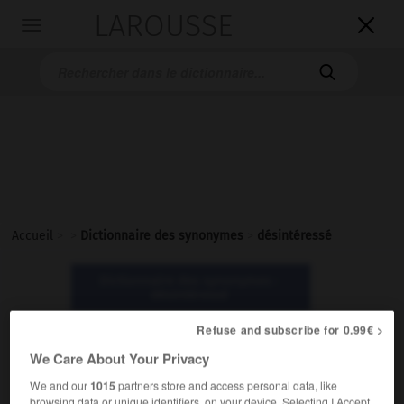
LAROUSSE

Toggle
navigation

Accueil
>
>
Dictionnaire des synonymes
>
désintéressé
Dictionnaire des synonymes :
désintéressé
Refuse and subscribe for 0.99€ >
désintéressé
We Care About Your Privacy
adjectif
We and our
1015
partners store and access personal data, like
browsing data or unique identifiers, on your device. Selecting I Accept