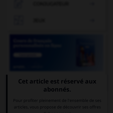

CONJUGATEUR


JEUX


COURS DE FRANÇAIS
QUIZ