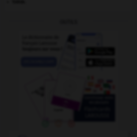
Tolède
.
OUTILS