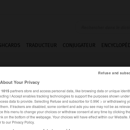
SHCARDS
TRADUCTEUR
CONJUGATEUR
ENCYCLOPÉD
Refuse and subsc
About Your Privacy
r
1015
partners store and access personal data, like browsing data or unique identif
ecting I Accept enables tracking technologies to support the purposes shown unde
ocess data to provide. Selecting Refuse and subscribe for 0.99€ > or withdrawing y
e them. If trackers are disabled, some content and ads you see may not be as relevan
ce this menu to change your choices or withdraw consent at any time by clicking t
nk on the bottom of the webpage. Your choices will have effect within our Website.
es synonymes :
er to our Privacy Policy.
norer