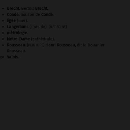
Brecht
.
Bertolt
Brecht
.
Condé
.
maison de
Condé
.
Égée
(mer).
Langerhans
(îlots de).
[MÉDECINE]
métrologie.
Notre-Dame
(cathédrale).
Rousseau
.
Henri
Rousseau
,
dit le Douanier
[PEINTURE]
Rousseau.
e.
Valois
.