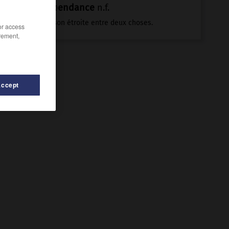
dépendance
n.f.
Liaison étroite entre deux choses.
/or access
rement,
Accept