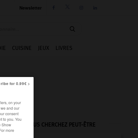
Newsletter




IE
CUISINE
JEUX
LIVRES
ribe for 0.99€ >
iers, on your
r we and our
our consent
t to you. You
VOUS CHERCHEZ PEUT-ÊTRE
he Show
 For more