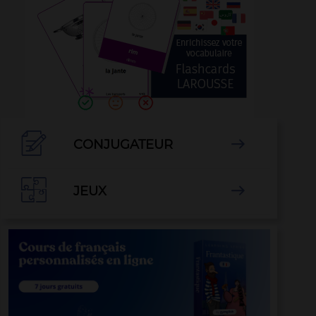

CONJUGATEUR


JEUX
