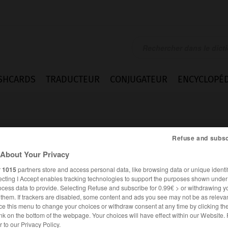
SHCARDS
TRADUCTEUR
CONJUGATEUR
ENCYCLOPÉD
Refuse and subsc
About Your Privacy
r
1015
partners store and access personal data, like browsing data or unique identif
ecting I Accept enables tracking technologies to support the purposes shown unde
ocess data to provide. Selecting Refuse and subscribe for 0.99€ > or withdrawing y
e them. If trackers are disabled, some content and ads you see may not be as relevan
ce this menu to change your choices or withdraw consent at any time by clicking t
es synonymes :
nk on the bottom of the webpage. Your choices will have effect within our Website.
dance
er to our Privacy Policy.