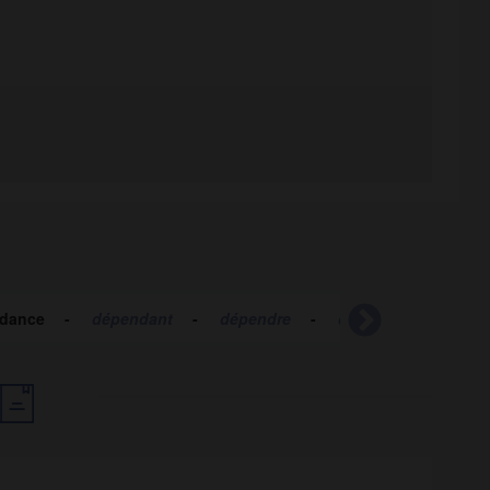
dance
-
dépendant
-
dépendre
-
dépendre
-
dép
