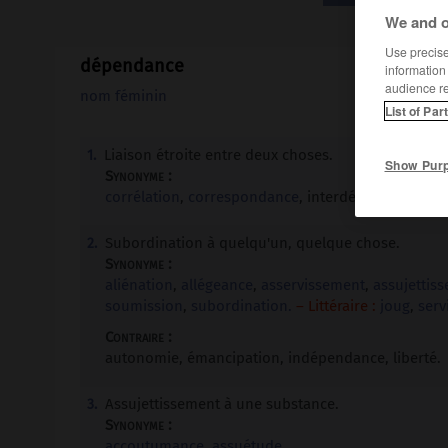
We and o
Use precise 
dépendance
information
audience r
nom féminin
List of Par
Liaison étroite entre deux choses.
1.
Show Pur
Synonyme :
corrélation
,
correspondance
, interdépendance,
rel
Subordination à quelqu'un, quelque chose.
2.
Synonyme :
aliénation
,
allégeance
,
asservissement
,
assujettis
soumission
,
subordination.
– Littéraire :
joug
,
serv
Contraire :
autonomie, émancipation, indépendance, liberté.
Assujettissement à une substance.
3.
Synonyme :
accoutumance
,
assuétude.