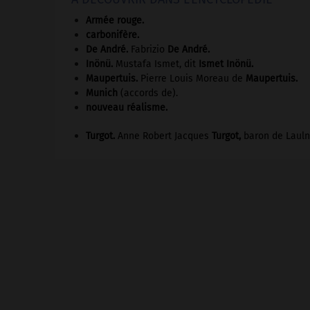
Armée rouge
.
carbonifère.
De André
.
Fabrizio
De André
.
Inönü
.
Mustafa Ismet, dit
Ismet
Inönü
.
Maupertuis
.
Pierre Louis Moreau de
Maupertuis
.
Munich
(accords de).
nouveau réalisme.
Turgot
.
Anne Robert Jacques
Turgot
,
baron de Lauln