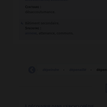
Contraire :
désaccoutumance.
Bâtiment secondaire.
4.
Synonyme :
annexe
, attenance, communs.
(se)
-
dépeigner
-
dépeindre
-
dépenaillé
-
dépen
À DÉCOUVRIR DANS L'ENCYCLOPÉDIE