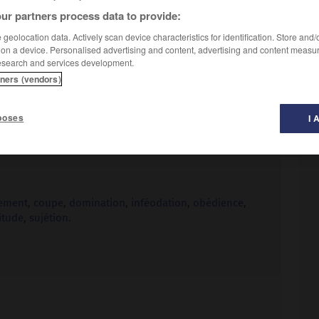
ur partners process data to provide:
geolocation data. Actively scan device characteristics for identification. Store and
 on a device. Personalised advertising and content, advertising and content measu
esearch and services development.
tners (vendors)
poses
I 
ation.
– Littéraire :
connexité.
sement
,
coupe
,
domination
,
inféodation
,
obédience
,
itude
,
sujétion.