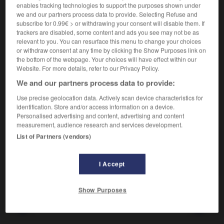
enables tracking technologies to support the purposes shown under
we and our partners process data to provide. Selecting Refuse and
Qui sait se tirer d'affaire.
subscribe for 0.99€ > or withdrawing your consent will disable them. If
Synonyme :
trackers are disabled, some content and ads you see may not be as
futé
, malin.
– Familier :
débrouillard
,
dégourdi.
relevant to you. You can resurface this menu to change your choices
or withdraw consent at any time by clicking the Show Purposes link on
Contraire :
the bottom of the webpage. Your choices will have effect within our
engourdi, maladroit.
– Familier :
empoté.
Website. For more details, refer to our Privacy Policy.
We and our partners process data to provide:
Use precise geolocation data. Actively scan device characteristics for
identification. Store and/or access information on a device.
VOUS CHERCHEZ PEUT-ÊTRE
Personalised advertising and content, advertising and content
measurement, audience research and services development.
List of Partners (vendors)
démerdard
adj. et n.
Qui sait se tirer d'affaire.
I Accept
Show Purposes
tiel
-
démentir
-
démerdard
-
démerder (se)
-
dé