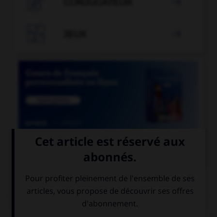

CONJUGATEUR


JEUX


COURS DE FRANÇAIS
QUIZ