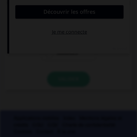
Quand on juge quelqu'un en son absence, on dit
que l'accusé est jugé par :
costumace
contumace
coutumace
VALIDER
Applications mobiles
Index
Mentions légales et
crédits
CGU
CGV
Charte de confidentialité
Cookies
Contact
À la une