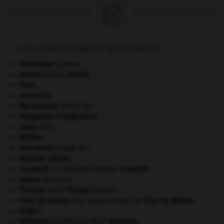

À DÉCOUVRIR DANS L'ENCYCLOPÉDIE
Atlantique
(océan).
Brecht
.
Bertolt
Brecht
.
Élam
.
Germanie
.
hémothorax
.
[MÉDECINE]
Marguerite d'Angoulême
.
nabis
(les).
Phidias
.
Port-Arthur
(siège de).
Septime Sévère
.
Soupault
.
Philippe
Soupault
.
[LITTÉRATURE]
tempo
.
[MUSIQUE]
Thomas
.
saint
Thomas
d'Aquin.
Tirso de Molina
.
fray Gabriel Téllez, dit
Tirso de Molina
.
Virgile
.
Whitman
.
Walt
Whitman
.
[LITTÉRATURE]