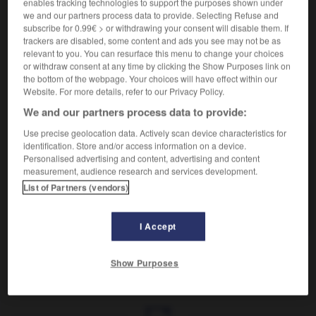
Briser en enfonçant.
enables tracking technologies to support the purposes shown under
we and our partners process data to provide. Selecting Refuse and
Synonyme :
subscribe for 0.99€ > or withdrawing your consent will disable them. If
emboutir
,
enfoncer
,
éventrer
,
labourer.
trackers are disabled, some content and ads you see may not be as
relevant to you. You can resurface this menu to change your choices
or withdraw consent at any time by clicking the Show Purposes link on
the bottom of the webpage. Your choices will have effect within our
Website. For more details, refer to our Privacy Policy.
VOUS CHERCHEZ PEUT-ÊTRE
We and our partners process data to provide:
Use precise geolocation data. Actively scan device characteristics for
défoncer
v.
identification. Store and/or access information on a device.
Personalised advertising and content, advertising and content
Briser en enfonçant.
measurement, audience research and services development.
se défoncer
v.pr.
List of Partners (vendors)
Donner toute son énergie.
I Accept
Show Purposes
éfleuri
-
déflorer
-
défoncer
-
défoncer (se)
-
déf