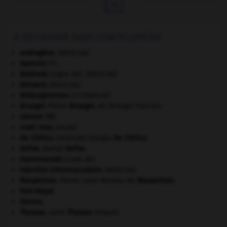

À DÉCOUVRIR DANS L'ENCYCLOPÉDIE
androgène
.
[MÉDECINE]
Apennin
(l').
Babinski
(signe de).
[MÉDECINE]
bézoard
.
[MÉDECINE]
Bildungsroman
.
[LITTÉRATURE]
Bruegel
.
Pieter
Bruegel
,
dit Bruegel l'Ancien.
césium 137.
coati roux
.
[FAUNE]
De Chirico
.
Giorgio
De Chirico
.
[PEINTURE]
Defoe
.
Daniel
Defoe
.
Hammourabi
(code de).
injection intramusculaire
.
[MÉDECINE]
Maupertuis
.
Pierre Louis Moreau de
Maupertuis
.
Port-Royal
.
Sienne
.
Thomas
.
saint
Thomas
d'Aquin.