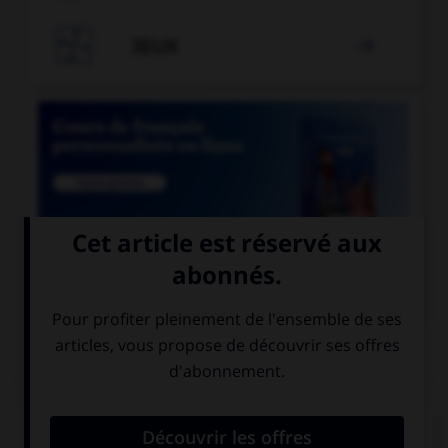

JEUX


COURS DE FRANÇAIS
QUIZ
Lequel de ces mots contient un « m » ?