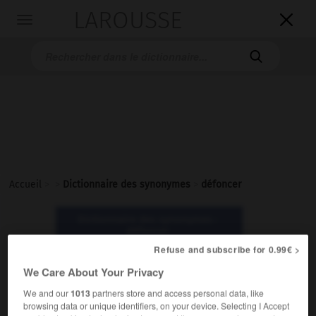
LAROUSSE

Toggle
navigation

Accueil
>
>
Dictionnaire des synonymes
>
défoncer
Dictionnaire des synonymes :
défoncer
Refuse and subscribe for 0.99€ >
défoncer
We Care About Your Privacy
verbe
We and our
1013
partners store and access personal data, like
browsing data or unique identifiers, on your device. Selecting I Accept