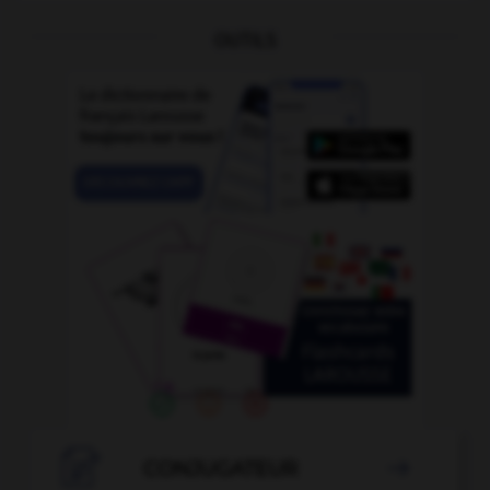
OUTILS

CONJUGATEUR
