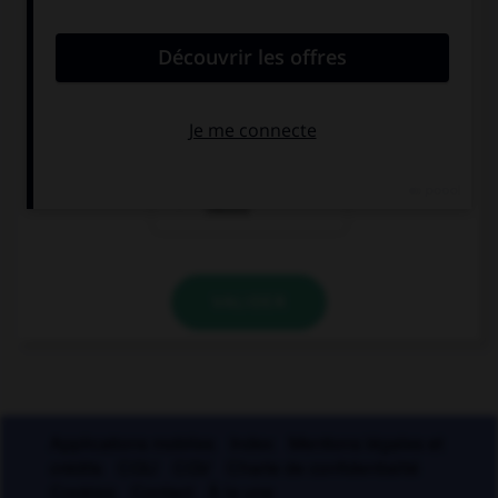
deuxième personne du pluriel de l'imparfait de
l'indicatif ?
vous moulûtes
vous mouliez
vous aviez
moulu
VALIDER
Applications mobiles
Index
Mentions légales et
crédits
CGU
CGV
Charte de confidentialité
Cookies
Contact
À la une