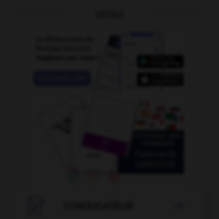
OUTILS

CONJUGATEUR
