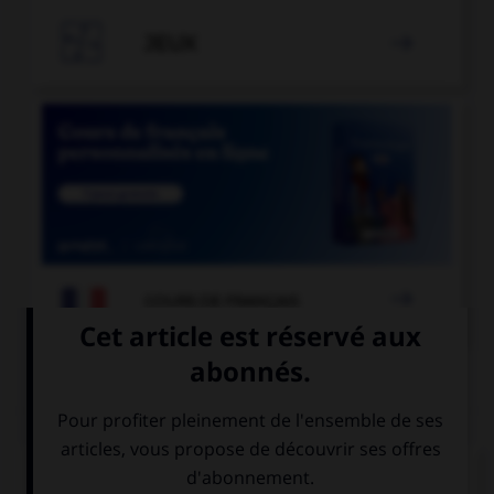

JEUX


COURS DE FRANÇAIS
QUIZ
Quelle est la forme du verbe « moudre » à la