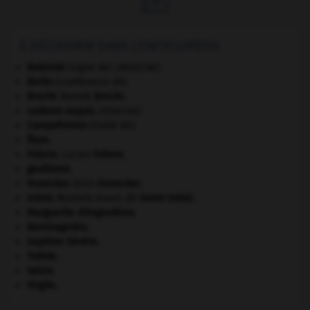
À DÉCOUVRIR DANS L'ENCYCLOPÉDIE
Babinski
(signe de).
[MÉDECINE]
Berlin
(conférence de).
Brecht
.
Bertolt
Brecht
.
cadavre exquis
.
[PEINTURE]
Campoformio
(traité de).
Élam
.
Febvre
.
Lucien
Febvre
.
gaullisme.
Honecker
.
Erich
Honecker
.
Inönü
.
Mustafa Ismet, dit
Ismet
Inönü
.
Marguerite d'Angoulême
.
Raminagrobis
.
Septime Sévère
.
Tolède
.
Valois
.
Virgile
.