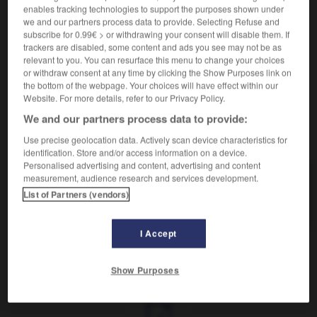
Action de sortir de son emballage.
enables tracking technologies to support the purposes shown under
Synonyme :
we and our partners process data to provide. Selecting Refuse and
dépaquetage
,
désemballage.
subscribe for 0.99€ > or withdrawing your consent will disable them. If
trackers are disabled, some content and ads you see may not be as
Contraire :
relevant to you. You can resurface this menu to change your choices
emballage, empaquetage.
or withdraw consent at any time by clicking the Show Purposes link on
the bottom of the webpage. Your choices will have effect within our
Website. For more details, refer to our Privacy Policy.
We and our partners process data to provide:
VOUS CHERCHEZ PEUT-ÊTRE
Use precise geolocation data. Actively scan device characteristics for
identification. Store and/or access information on a device.
Personalised advertising and content, advertising and content
déballage
n.m.
measurement, audience research and services development.
List of Partners (vendors)
Action de sortir de son emballage.
I Accept
le
-
débagouler
-
déballage
-
déballer
-
déballon
Show Purposes
