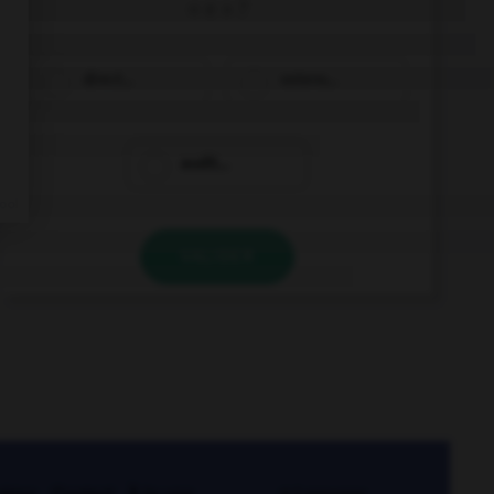
« e » ?
direct…
ostens…
audit…
VALIDER