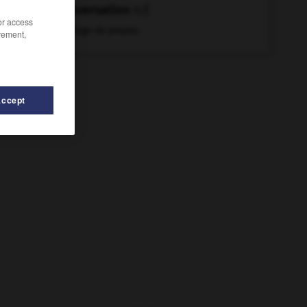
conversation
n.f.
/or access
Échange de propos.
rement,
Accept