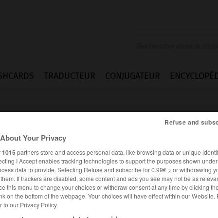
SHCARDS
TRADUCTEUR
CONJUGATEUR
ENCYCLOPÉD
Refuse and subsc
About Your Privacy
r
1015
partners store and access personal data, like browsing data or unique identif
ecting I Accept enables tracking technologies to support the purposes shown unde
ocess data to provide. Selecting Refuse and subscribe for 0.99€ > or withdrawing y
e them. If trackers are disabled, some content and ads you see may not be as relevan
ce this menu to change your choices or withdraw consent at any time by clicking t
nk on the bottom of the webpage. Your choices will have effect within our Website.
es synonymes :
er to our Privacy Policy.
sation