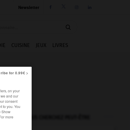
Newsletter




IE
CUISINE
JEUX
LIVRES
ribe for 0.99€ >
iers, on your
r we and our
our consent
t to you. You
he Show
VOUS CHERCHEZ PEUT-ÊTRE
 For more