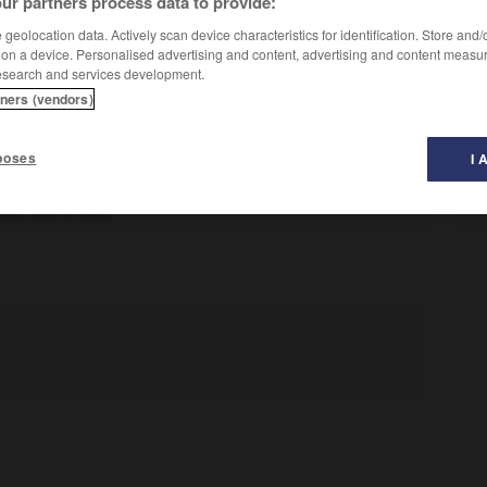
ur partners process data to provide:
geolocation data. Actively scan device characteristics for identification. Store and
 on a device. Personalised advertising and content, advertising and content measu
esearch and services development.
tners (vendors)
poses
I 
ien
,
tête-à-tête.