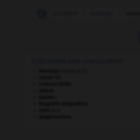
-
conventionnel
-
convergent
-
converger
-
conver
À DÉCOUVRIR DANS L'ENCYCLOPÉDIE
Atlantique
(charte de l').
césium 137.
Croissant fertile
.
Gdańsk
.
Ispahan
.
Marguerite d'Angoulême
.
nabis
(les).
pangermanisme.