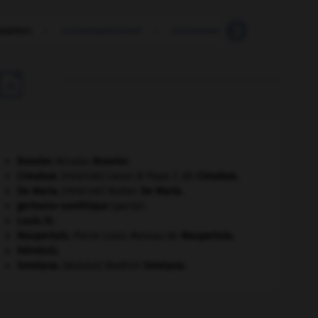
sation
-
conversationnel
-
converser
-
conversion

Bouvier
.
Nicolas
Bouvier
.
Cimabue
.
Cenni di Pepo ?, dit
Cimabue
.
[PEINTURE]
De Maria
.
Walter
De Maria
.
[PEINTURE]
germano-soviétique
(pacte).
Louis XI
.
Maupertuis
.
Pierre Louis Moreau de
Maupertuis
.
Némésis
.
Smetana
.
Bedřich
Smetana
.
[MUSIQUE]