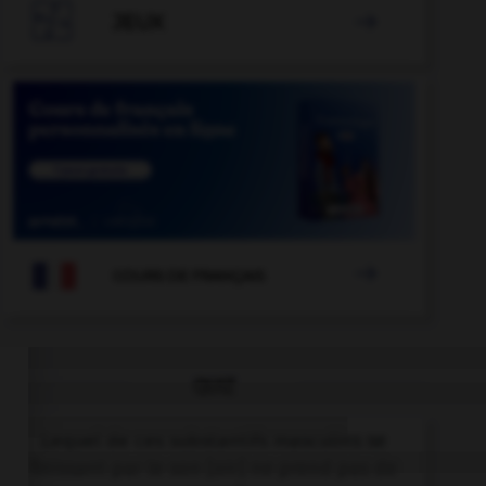

JEUX


COURS DE FRANÇAIS
QUIZ
Lequel de ces substantifs masculins se
finissant par le son [oir] ne prend pas de