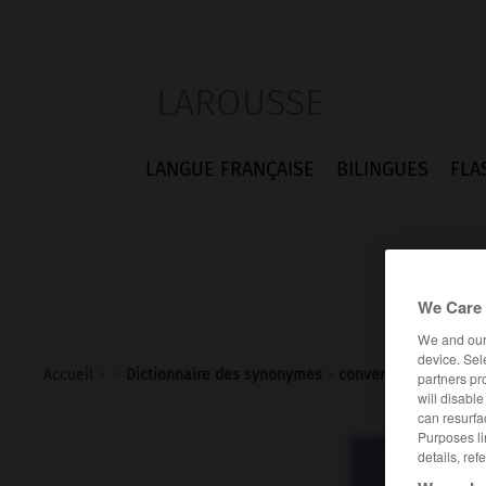
LAROUSSE
LANGUE FRANÇAISE
BILINGUES
FLA
We Care 
We and ou
device. Sel
Accueil
>
>
Dictionnaire des synonymes
>
conversation
partners pr
will disabl
can resurfa
Purposes li
Dictionnaire d
details, ref
conver