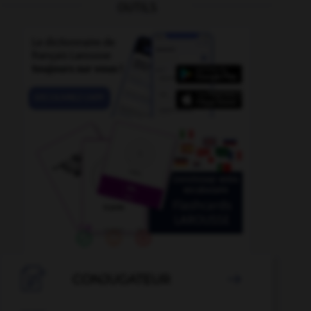
OUTILS
-
converti
-
convertible
-
convenir (se)
-
conventio

CONJUGATEUR
