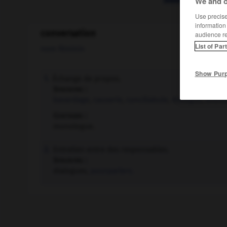
We and o
Use precise 
information
conversation
audience r
List of Par
nom féminin
Show Pur
Échange de propos.
1.
Synonyme :
bavardage
,
causerie
,
conciliabule
,
dialogue
,
entret
Contraire :
monologue.
Entretien entre des responsables.
2.
Synonyme :
dialogues,
pourparlers.