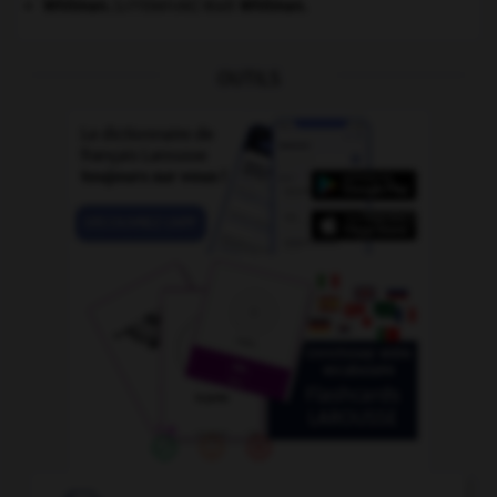
Whitman
.
Walt
Whitman
.
[LITTÉRATURE]
OUTILS