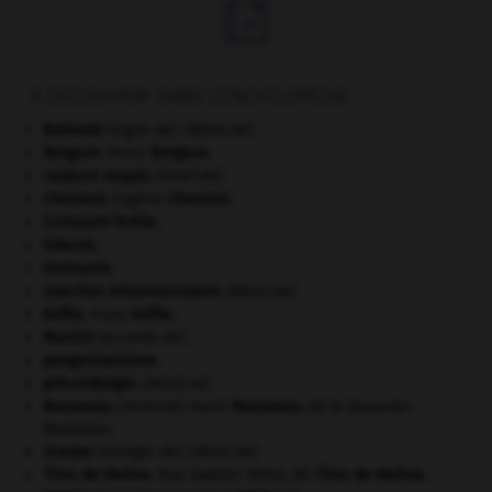

À DÉCOUVRIR DANS L'ENCYCLOPÉDIE
Babinski
(signe de).
[MÉDECINE]
Bergson
.
Henri
Bergson
.
cadavre exquis
.
[PEINTURE]
Chevreul
.
Eugène
Chevreul
.
Croissant fertile
.
Gdańsk
.
Germanie
.
injection intramusculaire
.
[MÉDECINE]
Kafka
.
Franz
Kafka
.
Munich
(accords de).
pangermanisme.
précordialgie
.
[MÉDECINE]
Rousseau
.
Henri
Rousseau
,
dit le Douanier
[PEINTURE]
Rousseau.
Scarpa
(triangle de).
[MÉDECINE]
Tirso de Molina
.
fray Gabriel Téllez, dit
Tirso de Molina
.