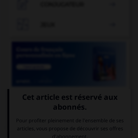

CONJUGATEUR


JEUX


COURS DE FRANÇAIS
QUIZ