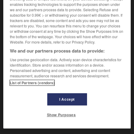
enables tracking technologies to support the purposes shown under
we and our partners process data to provide. Selecting Refuse and
Boiter légèrement.
subscribe for 0.99€ > or withdrawing your consent will disable them. If
Synonyme :
trackers are disabled, some content and ads you see may not be as
boiter
,
boitiller
, traîner la jambe.
– Familier :
avancer
relevant to you. You can resurface this menu to change your choices
clopin-clopant,
clopiner
, traîner la patte.
or withdraw consent at any time by clicking the Show Purposes link on
– Vieux :
clocher.
the bottom of the webpage. Your choices will have effect within our
Website. For more details, refer to our Privacy Policy.
We and our partners process data to provide:
Use precise geolocation data. Actively scan device characteristics for
VOUS CHERCHEZ PEUT-ÊTRE
identification. Store and/or access information on a device.
Personalised advertising and content, advertising and content
measurement, audience research and services development.
claudiquer
v.
List of Partners (vendors)
Boiter légèrement.
I Accept
Show Purposes
t
-
claudication
-
claudiquer
-
clauque
-
clause