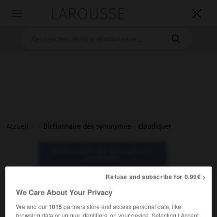
LAROUSSE

Toggle
navigation

Accueil
>
>
Dictionnaire des synonymes
>
claudiquer
Dictionnaire des synonymes :
claudiquer
Refuse and subscribe for 0.99€ >
claudiquer
We Care About Your Privacy
verbe
We and our
1015
partners store and access personal data, like
Littéraire.
browsing data or unique identifiers, on your device. Selecting I Accept