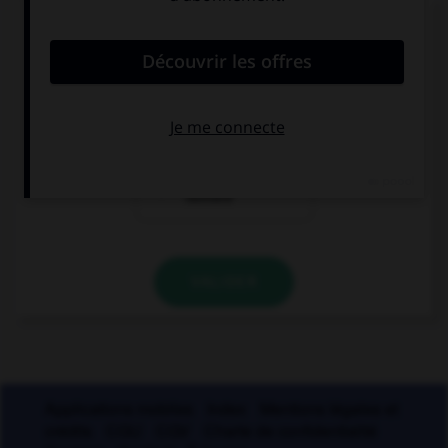
Comment s'accorde l'adjectif « chic » ?
en genre mais
en nombre mais
pas en nombre
pas en genre
en genre et en
nombre
VALIDER
Applications mobiles
Index
Mentions légales et
crédits
CGU
CGV
Charte de confidentialité