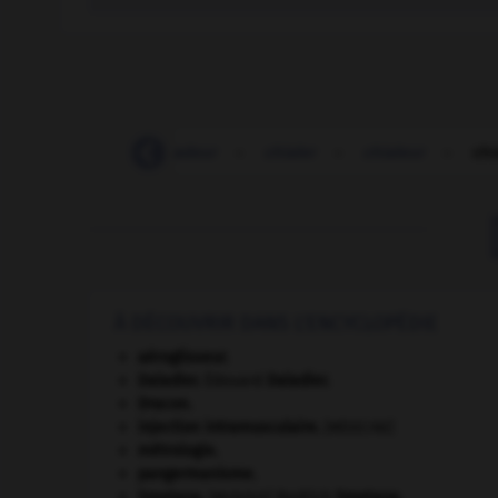
-
chiader
-
chiadeur
-
chialer
-
chialeur
-
chi
À DÉCOUVRIR DANS L'ENCYCLOPÉDIE
aéroglisseur.
Daladier
.
Édouard
Daladier
.
Dracon
.
injection intramusculaire
.
[MÉDECINE]
métrologie.
pangermanisme.
Smetana
.
Bedřich
Smetana
.