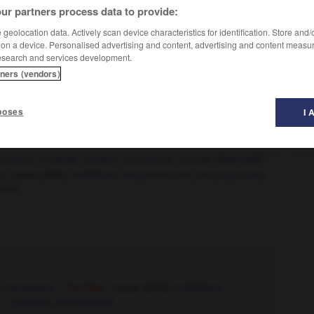
ur partners process data to provide:
geolocation data. Actively scan device characteristics for identification. Store and
 on a device. Personalised advertising and content, advertising and content measu
esearch and services development.
tners (vendors)
poses
I 
ressant
,
insipide
,
lassant
,
monotone
,
mortel
,
rébarbatif
,
t
, casse-pieds,
embêtant
,
empoisonnant
,
enquiquinant
,
uant.
,
tracassant.
– Familier :
casse-pieds,
embêtant
,
e :
canulant
,
emmerdant.