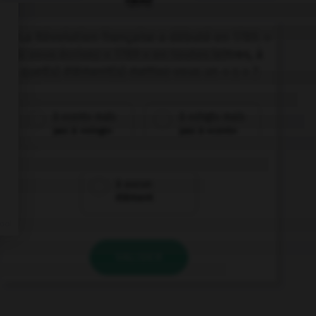
QUIZ
« La Révolution française a débuté en 1789. »
Si vous écrivez « 1789 » en toutes lettres, à
quel(s) élément(s) mettez-vous un « s » ?
à «cent» mais
à «vingt» mais
pas à «vingt»
pas à «cent»
à aucun
élément
VALIDER