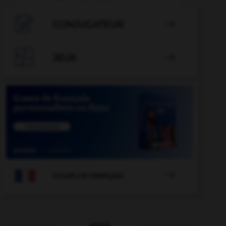

CONJUGATEUR


JEUX


COURS DE FRANÇAIS