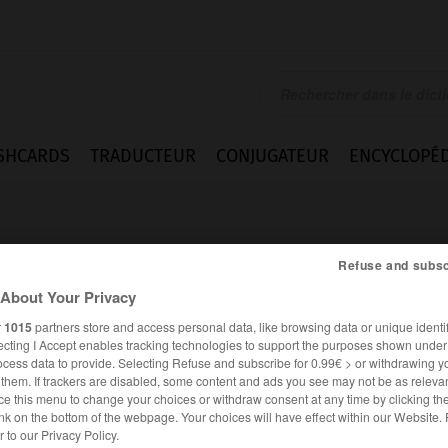
SHCARDS
TRADUCTEUR
CONJUGATEUR
ENCYCLOPÉD
Refuse and subsc
About Your Privacy
r
1015
partners store and access personal data, like browsing data or unique identif
ecting I Accept enables tracking technologies to support the purposes shown unde
ocess data to provide. Selecting Refuse and subscribe for 0.99€ > or withdrawing y
e them. If trackers are disabled, some content and ads you see may not be as relevan
ce this menu to change your choices or withdraw consent at any time by clicking t
nk on the bottom of the webpage. Your choices will have effect within our Website.
es synonymes :
er to our Privacy Policy.
ant