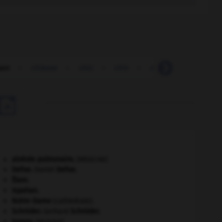
ant
-
chiasse
-
chic
-
chic
-
chicane
-
chican

alvéole pulmonaire
.
[MÉDECINE]
Defoe
.
Daniel
Defoe
.
Élam
.
Ispahan
.
Notre-Dame
(cathédrale).
Schröder
.
Gerhard
Schröder
.
tempo
.