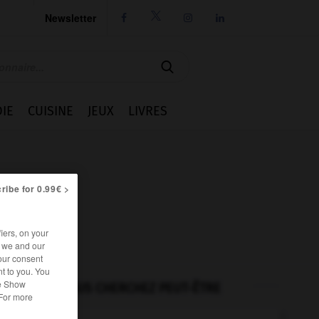
Newsletter




IE
CUISINE
JEUX
LIVRES
ribe for 0.99€ >
iers, on your
r we and our
our consent
t to you. You
he Show
VOUS CHERCHEZ PEUT-ÊTRE
 For more