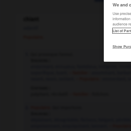
We and o
Use precise 
information
chiant
audience r
adjectif
List of Par
Populaire.
Show Pur
Qui provoque l'ennui.
1.
Synonyme :
endormant
,
ennuyeux
,
fastidieux
,
indigeste
,
ininté
soporifique
,
tuant.
– Familier :
assommant
,
barban
rasant
,
rasoir
,
soûlant.
– Populaire :
emmerdant
,
s
Contraire :
palpitant, récréatif.
– Familier :
folichon.
Populaire.
Qui importune.
2.
Synonyme :
déplaisant
,
désagréable
,
fâcheux
,
fatigant
,
pénible
empoisonnant
,
enquiquinant
,
tannant.
– Populair