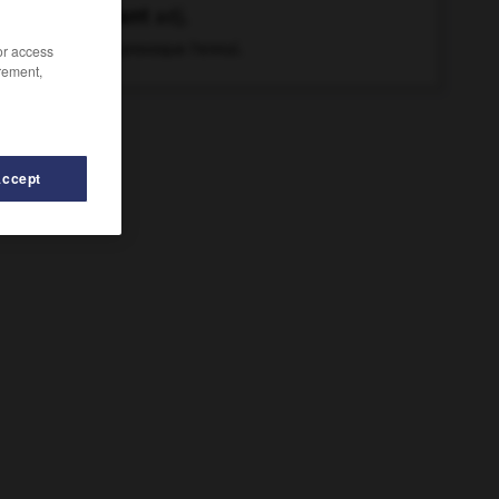
chiant
adj.
Qui provoque l'ennui.
/or access
rement,
Accept