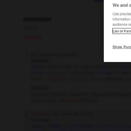
We and o
Use precise 
emmerdant
information
audience r
adjectif
List of Par
Populaire.
Show Pur
Qui engendre de l'ennui.
1.
Synonyme :
agaçant
,
endormant
,
ennuyeux
,
fastidieux
,
fatigan
barbant
,
bassinant
, casse-pieds,
embêtant
,
empoi
tuant.
– Populaire :
canulant
,
chiant
, chiatique,
sua
Contraire :
agréable, amusant, captivant, délassant, distrayant,
passionnant.
– Familier :
folichon.
Populaire.
Qui cause des soucis.
2.
Synonyme :
agaçant
,
déplaisant
,
désagréable
,
désolant
,
ennuy