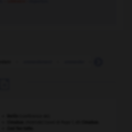
t.
– Littéraire :
importun.
rdant
-
emmerdement
-
emmerder
-
emmerder (s')
-

Berlin
(conférence de).
Cimabue
.
Cenni di Pepo ?, dit
Cimabue
.
[PEINTURE]
Cosi fan tutte
.