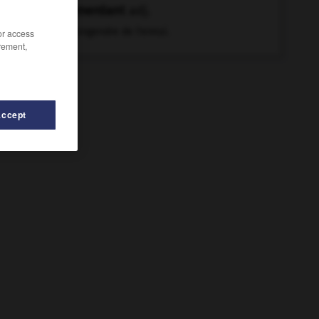
emmerdant
adj.
Qui engendre de l'ennui.
/or access
rement,
Accept