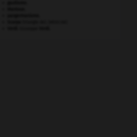
gaullisme.
Mantoue
.
pangermanisme.
Scarpa
(triangle de).
[MÉDECINE]
Verdi
.
Giuseppe
Verdi
.