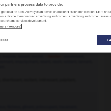
ur partners process data to provide:
geolocation data. Actively scan device characteristics for identification. Store and
 on a device. Personalised advertising and content, advertising and content measu
esearch and services development.
tners (vendors)
poses
I 
t
,
insipide
,
lassant
,
mortel.
– Familier :
assommant
,
sonnant
,
enquiquinant
,
rasant
,
rasoir
,
soûlant
,
tannant
,
nt.
 divertissant, excitant, intéressant, palpitant,
eux
,
fâcheux
,
gênant
,
préoccupant
,
tracassant.