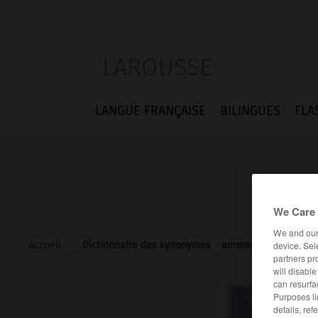
LAROUSSE
LANGUE FRANÇAISE
BILINGUES
FLA
We Care 
We and ou
device. Sel
Accueil
>
>
Dictionnaire des synonymes
>
emmerdant
partners pr
will disabl
can resurfa
Purposes li
Dictionnaire d
details, ref
emme