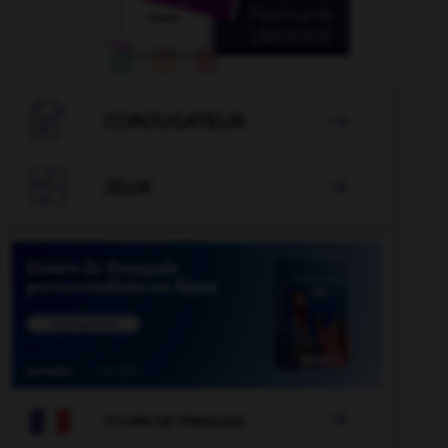

CONJUGATEUR


JEUX


COURS DE FRANÇAIS