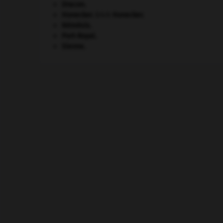
Dracon
.
Honecker
.
Erich
Honecker
.
Némésis
.
Port-Royal
.
Sienne
.