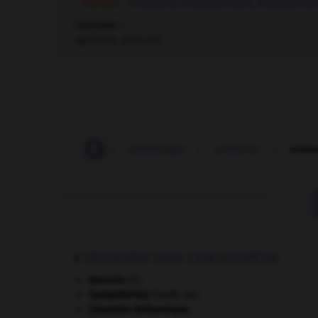
– Familier :
embêtant
,
empoisonnant
,
enquiquinan
Contraire :
agréable, plaisant.
-
emménagement
-
emménager
-
emmener
-
emme
À DÉCOUVRIR DANS L'ENCYCLOPÉDIE
Apennin
(l').
Campoformio
(traité de).
Colombie-Britannique
.