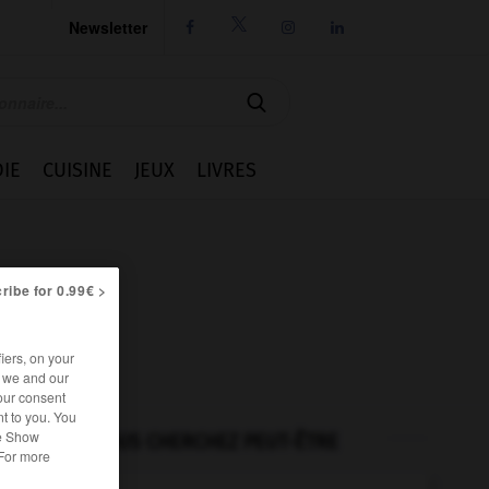
Newsletter




IE
CUISINE
JEUX
LIVRES
ribe for 0.99€ >
iers, on your
r we and our
our consent
t to you. You
he Show
VOUS CHERCHEZ PEUT-ÊTRE
 For more