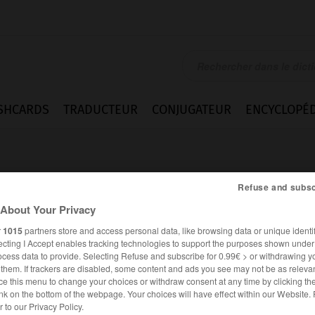
SHCARDS
TRADUCTEUR
CONJUGATEUR
ENCYCLOPÉD
Refuse and subsc
About Your Privacy
r
1015
partners store and access personal data, like browsing data or unique identif
ecting I Accept enables tracking technologies to support the purposes shown unde
ocess data to provide. Selecting Refuse and subscribe for 0.99€ > or withdrawing y
e them. If trackers are disabled, some content and ads you see may not be as relevan
ce this menu to change your choices or withdraw consent at any time by clicking t
nk on the bottom of the webpage. Your choices will have effect within our Website.
es synonymes :
er to our Privacy Policy.
rdant