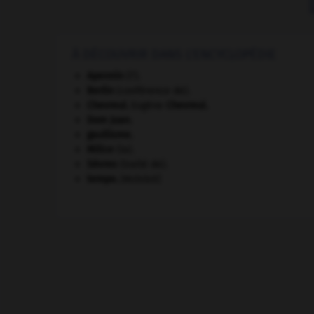
À DÉCOUVRIR DANS L'ENCYCLOPÉDIE
Apennin
(l').
Berlin
(conférence de).
Chevreul
.
Eugène
Chevreul
.
Dom Juan
.
gaullisme.
Milice
(la).
Sèvres
(traité de).
tempo
.
[MUSIQUE]