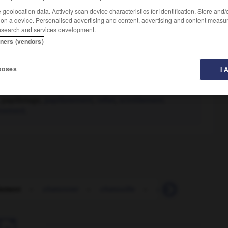
geolocation data. Actively scan device characteristics for identification. Store and
 on a device. Personalised advertising and content, advertising and content measu
esearch and services development.
tners (vendors)
poses
I 
, papillotage,
papillotement
,
reflet
,
scintillement.
nement.
iement
-
chatonner
-
chatouille
-
chatouille
-
chat