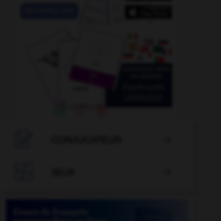

CONJUGATEUR


JEUX
