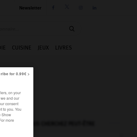
Newsletter




IE
CUISINE
JEUX
LIVRES
ribe for 0.99€ >
iers, on your
r we and our
our consent
t to you. You
he Show
 For more
VOUS CHERCHEZ PEUT-ÊTRE