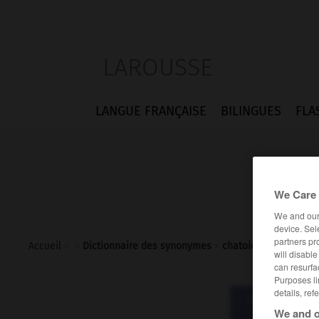
LAROUSSE
LANGUE FRANÇAISE
BILINGUES
FLA
We Care 
We and ou
device. Sel
partners pr
Accueil
>
>
Dictionnaire des synonymes
>
chatoiement
will disabl
can resurfa
Purposes li
details, ref
Dictionnaire d
chato
We and o