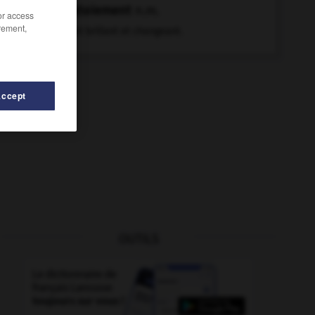
chatoiement
n.m.
/or access
rement,
Reflet brillant et changeant.
Accept
OUTILS
ouillement
-
chatouiller
-
châtelperronien
-
chat-hua