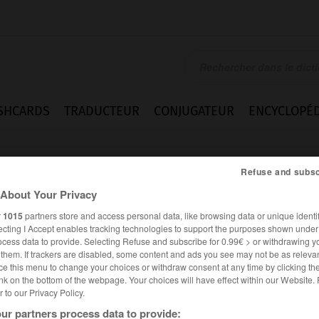
SHCARDS
TRADUCTEUR
CONJUGATEUR
ENCYCLOPÉD
Refuse and subsc
About Your Privacy
r
1015
partners store and access personal data, like browsing data or unique identif
ecting I Accept enables tracking technologies to support the purposes shown unde
ocess data to provide. Selecting Refuse and subscribe for 0.99€ > or withdrawing y
e them. If trackers are disabled, some content and ads you see may not be as relevan
ce this menu to change your choices or withdraw consent at any time by clicking t
nk on the bottom of the webpage. Your choices will have effect within our Website.
er to our Privacy Policy.
es synonymes :
iement
ur partners process data to provide: