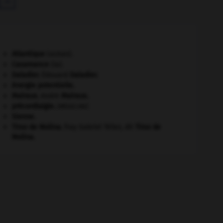

Atlantique
(océan).
Casamance
(la).
Daladier
.
Édouard
Daladier
.
énergie potentielle.
Malraux
.
André
Malraux
.
précordialgie
.
[MÉDECINE]
Sienne
.
Tirso de Molina
.
fray Gabriel Téllez, dit
Tirso de
Molina
.