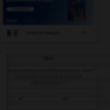

COURS DE FRANÇAIS
QUIZ
Dans la locution « îles [britanniques] », faut-il
mettre une majuscule à l'adjectif
« britanniques » ?
oui
non