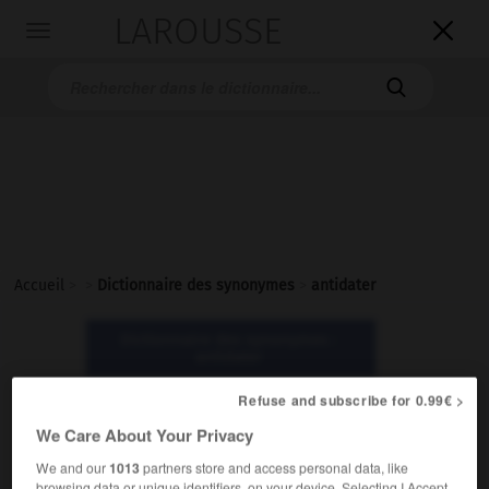
LAROUSSE

Toggle
navigation

Accueil
>
>
Dictionnaire des synonymes
>
antidater
Dictionnaire des synonymes :
antidater
Refuse and subscribe for 0.99€ >
antidater
We Care About Your Privacy
verbe
We and our
1013
partners store and access personal data, like
browsing data or unique identifiers, on your device. Selecting I Accept