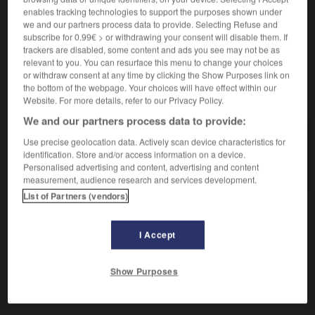
Inscrire une date antérieure à la date.
enables tracking technologies to support the purposes shown under
Contraire :
we and our partners process data to provide. Selecting Refuse and
postdater.
subscribe for 0.99€ > or withdrawing your consent will disable them. If
trackers are disabled, some content and ads you see may not be as
relevant to you. You can resurface this menu to change your choices
or withdraw consent at any time by clicking the Show Purposes link on
the bottom of the webpage. Your choices will have effect within our
VOUS CHERCHEZ PEUT-ÊTRE
Website. For more details, refer to our Privacy Policy.
We and our partners process data to provide:
antidater
v.
Use precise geolocation data. Actively scan device characteristics for
identification. Store and/or access information on a device.
Inscrire une date antérieure à la date.
Personalised advertising and content, advertising and content
measurement, audience research and services development.
List of Partners (vendors)
amique
-
antidate
-
antidater
-
antidote
-
antiémét
I Accept
Show Purposes
