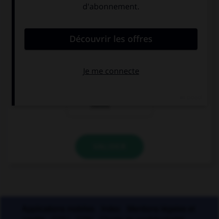
Quelle est la forme du verbe « moudre » à la
deuxième personne du pluriel de l'imparfait de
l'indicatif ?
vous moulûtes
vous mouliez
vous aviez
moulu
VALIDER
Applications mobiles
Index
Mentions légales et