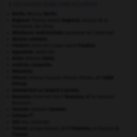
À DÉCOUVRIR DANS L'ENCYCLOPÉDIE
Barrès
.
Maurice
Barrès
.
Bugeaud
.
Thomas Robert
Bugeaud
,
marquis de la
Piconnerie, duc d'Isly.
défaillance multiviscérale
(syndrome de).
[MÉDECINE]
division cellulaire.
Friedrich
.
Caspar David
Friedrich
.
[PEINTURE]
hypoxémie
.
[MÉDECINE]
Keitel
.
Wilhelm
Keitel
.
matériau composite.
Mélanésie
.
Prévost
.
Antoine François Prévost d'Exiles, dit
l'abbé
Prévost
.
Quetzalcóatl ou Serpent à plumes
.
Rousseau
.
Henri
Rousseau
,
dit le Douanier
[PEINTURE]
Rousseau.
Sarraute
.
Nathalie
Sarraute
.
er
Soliman I
.
Stijl
(De).
[PEINTURE]
Tintoret
.
Iacopo Robusti, dit
il Tintoretto,
en français
le
Tintoret
.