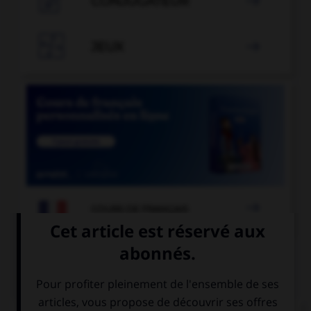
CONJUGATEUR


JEUX


COURS DE FRANÇAIS
QUIZ