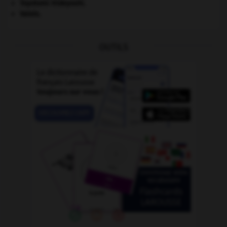
Toyotomi Hideyoshi
.
Valois
.
OUTILS