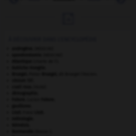

À DÉCOUVRIR DANS L'ENCYCLOPÉDIE
androgène
.
[MÉDECINE]
aponévrotomie
.
[MÉDECINE]
Atlantique
(charte de l').
Autriche-Hongrie
.
Bruegel
.
Pieter
Bruegel
,
dit Bruegel l'Ancien.
césium 137.
coati roux
.
[FAUNE]
démographie.
Febvre
.
Lucien
Febvre
.
gaullisme.
Liszt
.
Franz
Liszt
.
métrologie.
Némésis
.
Normandie
(Basse-).