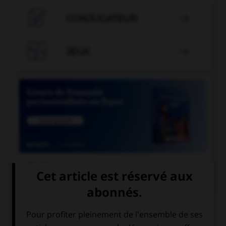

CONJUGATEUR


JEUX


COURS DE FRANÇAIS
QUIZ