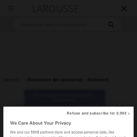
LAROUSSE

Toggle
navigation

Accueil
>
>
Dictionnaire des synonymes
>
étiolement
Dictionnaire des synonymes :
étiolement
Refuse and subscribe for 0.99€ >
étiolement
We Care About Your Privacy
nom masculin
We and our
1015
partners store and access personal data, like