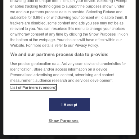
browsing data or unique identifiers, on your device. Selecting I Accept
Fait de s'étioler.
enables tracking technologies to support the purposes shown under
Synonyme :
we and our partners process data to provide. Selecting Refuse and
affaiblissement
, anémie,
asthénie
, chlorose,
subscribe for 0.99€ > or withdrawing your consent will disable them. If
dépérissement
,
langueur.
trackers are disabled, some content and ads you see may not be as
– Littéraire :
rabougrissement.
relevant to you. You can resurface this menu to change your choices
or withdraw consent at any time by clicking the Show Purposes link on
Contraire :
the bottom of the webpage. Your choices will have effect within our
épanouissement, raffermissement, vigueur, vitalité.
Website. For more details, refer to our Privacy Policy.
– Littéraire :
efflorescence.
We and our partners process data to provide:
Use precise geolocation data. Actively scan device characteristics for
identification. Store and/or access information on a device.
Personalised advertising and content, advertising and content
VOUS CHERCHEZ PEUT-ÊTRE
measurement, audience research and services development.
List of Partners (vendors)
étiolement
n.m.
I Accept
Fait de s'étioler.
Show Purposes
tincelle
-
étiolé
-
étiolement
-
étioler
-
étioler (s')