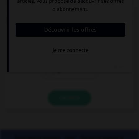
« Ma [foi], c'est la dernière [foi] que je vends du
[foi] dans la ville de [foi] » (comptine enfantine).
Combien y a-t-il de graphies du son [foi] ?
2
3
4
VALIDER
Applications mobiles
Index
Mentions légales et