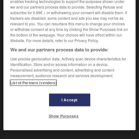
Celui qui affranchit.
enables tracking technologies to support the purposes shown under
we and our partners process data to provide. Selecting Refuse and
Synonyme :
subscribe for 0.99€ > or withdrawing your consent will disable them. If
libérateur.
– Vieux :
affranchisseur.
trackers are disabled, some content and ads you see may not be as
relevant to you. You can resurface this menu to change your choices
or withdraw consent at any time by clicking the Show Purposes link on
the bottom of the webpage. Your choices will have effect within our
Website. For more details, refer to our Privacy Policy.
VOUS CHERCHEZ PEUT-ÊTRE
We and our partners process data to provide:
Use precise geolocation data. Actively scan device characteristics for
émancipateur
n.m.
identification. Store and/or access information on a device.
Personalised advertising and content, advertising and content
Celui qui affranchit.
measurement, audience research and services development.
List of Partners (vendors)
I Accept
r
-
émanation
-
émancipateur
-
émancipation
-
é
Show Purposes
