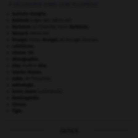
À DÉCOUVRIR DANS L'ENCYCLOPÉDIE
Autriche-Hongrie
.
Babinski
(signe de).
[MÉDECINE]
Barbusse
.
Henri
Barbusse
.
[LITTÉRATURE]
bézoard
.
[MÉDECINE]
Bruegel
.
Pieter
Bruegel
,
dit Bruegel l'Ancien.
calvinisme.
césium 137.
démographie.
Díaz
.
Porfirio
Díaz
.
Guinée-Bissau
.
Judas
,
dit l'Iscariote.
métrologie.
Notre-Dame
(cathédrale).
Raminagrobis
.
Sienne
.
Tigre
.
OUTILS