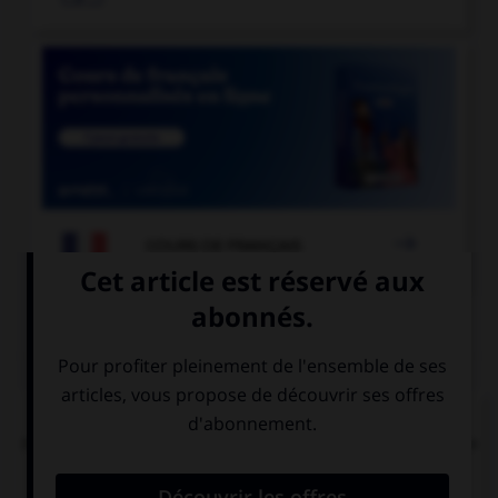

COURS DE FRANÇAIS
QUIZ
Dans la locution « îles [britanniques] », faut-il
mettre une majuscule à l'adjectif « britanniques »
?