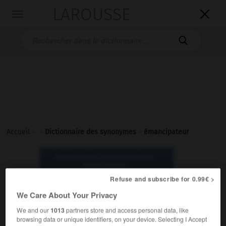
LAROUSSE

Toggle
navigation

Accueil
>
>
Dictionnaire des synonymes
>
émancipateur
Dictionnaire des synonymes :
émancipateur
Refuse and subscribe for 0.99€ >
émancipateur
We Care About Your Privacy
nom masculin
We and our
1013
partners store and access personal data, like
browsing data or unique identifiers, on your device. Selecting I Accept