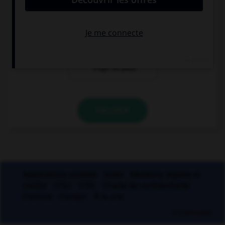
oui
non
seulement s'il
s'agit du pays
VALIDER
Applications mobiles
Index
Mentions légales et
crédits
CGU
CGV
Charte de confidentialité
Cookies
Contact
À la une
© Larousse