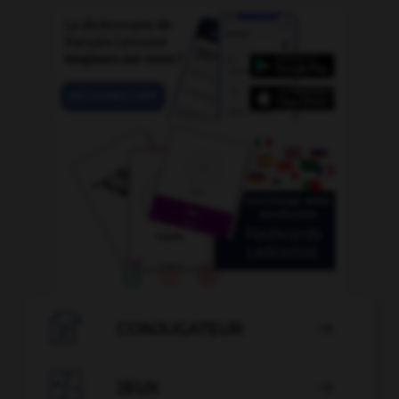

CONJUGATEUR


JEUX
