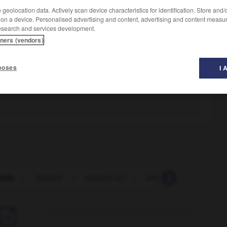
geolocation data. Actively scan device characteristics for identification. Store and
 on a device. Personalised advertising and content, advertising and content measu
esearch and services development.
tners (vendors)
poses
I 
ircie
-
éclaircir
-
éclaircir (s')
-
éclaircissement
-
é
