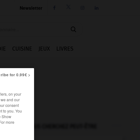
Newsletter




IE
CUISINE
JEUX
LIVRES
ribe for 0.99€ >
iers, on your
r we and our
our consent
t to you. You
he Show
 For more
VOUS CHERCHEZ PEUT-ÊTRE