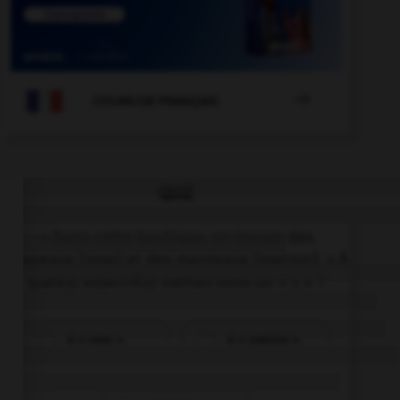

COURS DE FRANÇAIS
QUIZ
« Dans cette boutique, on trouve des
chapeaux [rose] et des manteaux [marron]. » À
quel(s) adjectif(s) mettez-vous un « s » ?
à « rose »
à « marron »