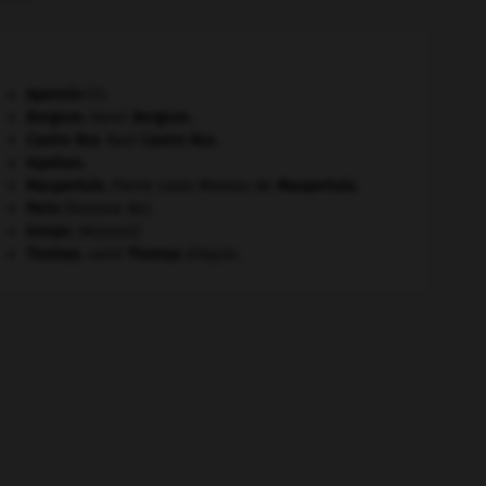
Apennin
(l').
Bergson
.
Henri
Bergson
.
Castro Ruz
.
Raúl
Castro Ruz
.
Ispahan
.
Maupertuis
.
Pierre Louis Moreau de
Maupertuis
.
Paris
(histoire de).
tempo
.
[MUSIQUE]
Thomas
.
saint
Thomas
d'Aquin.