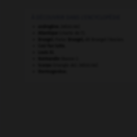
À DÉCOUVRIR DANS L'ENCYCLOPÉDIE
androgène
.
[MÉDECINE]
Atlantique
(charte de l').
Bruegel
.
Pieter
Bruegel
,
dit Bruegel l'Ancien.
Cosi fan tutte
.
Louis XI
.
Normandie
(Basse-).
Scarpa
(triangle de).
[MÉDECINE]
thermogenèse.