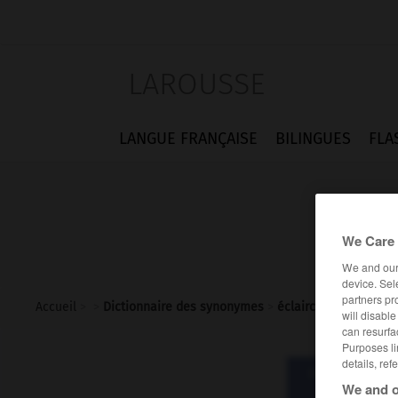
LAROUSSE
LANGUE FRANÇAISE
BILINGUES
FLA
We Care 
We and ou
device. Sel
partners pr
Accueil
>
>
Dictionnaire des synonymes
>
éclaircie
will disabl
can resurfa
Purposes li
details, ref
Dictionnaire d
We and o
écla