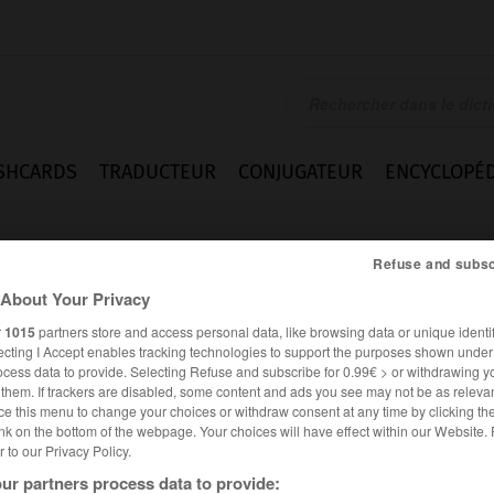
SHCARDS
TRADUCTEUR
CONJUGATEUR
ENCYCLOPÉD
Refuse and subsc
About Your Privacy
r
1015
partners store and access personal data, like browsing data or unique identif
ecting I Accept enables tracking technologies to support the purposes shown unde
ocess data to provide. Selecting Refuse and subscribe for 0.99€ > or withdrawing y
e them. If trackers are disabled, some content and ads you see may not be as relevan
ce this menu to change your choices or withdraw consent at any time by clicking t
nk on the bottom of the webpage. Your choices will have effect within our Website.
er to our Privacy Policy.
es synonymes :
ur partners process data to provide:
ircie