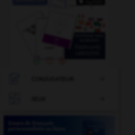

CONJUGATEUR


JEUX
