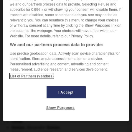
we and our partners process data to provide. Selecting Refuse and
VOUS CHERCHEZ PEUT-ÊTRE
subscribe for 0.99€ > or withdrawing your consent will disable them. If
trackers are disabled, some content and ads you see may not be as
relevant to you. You can resurface this menu to change your choices
urétéral adj.
or withdraw consent at any time by clicking the Show Purposes link on
Qui concerne l'uretère.
the bottom of the webpage. Your choices will have effect within our
Website. For more details, refer to our Privacy Policy.
réno-urétéral adj.
We and our partners process data to provide:
Relatif à la fois au rein et à l'uretère.
Use precise geolocation data. Actively scan device characteristics for
identification. Store and/or access information on a device.
Personalised advertising and content, advertising and content
measurement, audience research and services development.
élie
-
uréotélique
-
urétéral
-
uretère
-
urétérite
List of Partners (vendors)

I Accept
À DÉCOUVRIR DANS L'ENCYCLOPÉDIE
Show Purposes
Belgique
.
Chine
.
Dumas
.
Alexandre
Dumas
.