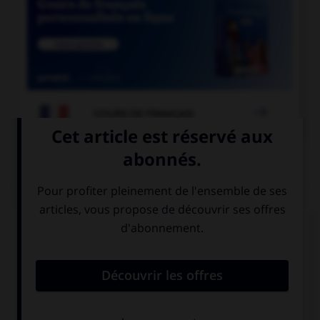

COURS DE FRANÇAIS
QUIZ
« La Révolution française a débuté en 1789. » Si
vous écrivez « 1789 » en toutes lettres, à quel(s)
élément(s) mettez-vous un « s » ?
à «cent» mais
à «vingt» mais
pas à «vingt»
pas à «cent»