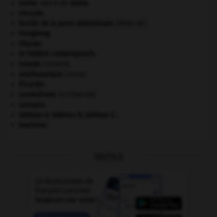
Gama
.
Vasco de
Gama
.
Hercule
.
hernie de la paroi abdominale
.
[MÉDECINE]
Hongkong
.
Irlande
.
le théâtre contemporain.
monde.
.
[DOSSIER]
ornithorynque
.
[FAUNE]
Picardie
.
surréalisme.
[LITTÉRATURE]
synapse.
tableau A, tableau B, tableau C.
tourisme.
OUTILS