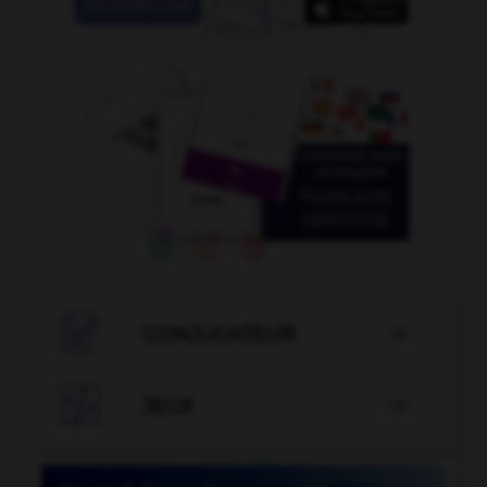

CONJUGATEUR


JEUX
