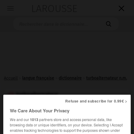
LAROUSSE

Toggle
navigation

Accueil
>
langue française
>
dictionnaire
>
turboalternateur n.m.
turboalternateur

Refuse and subscribe for 0.99€ >
nom masculin
We Care About Your Privacy
Alternateur entraîné par une turbine à vapeur ou à gaz.
We and our
1013
partners store and access personal data, like
browsing data or unique identifiers, on your device. Selecting I Accept
enables tracking technologies to support the purposes shown under