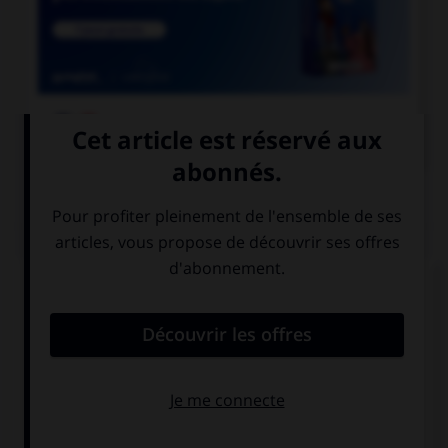

COURS DE FRANÇAIS
QUIZ
« Qu'y a t il de plus tape à l'œil que le faux
marbre ? ». Combien doit-on mettre de traits
d'union dans cette phrase ?
3
4