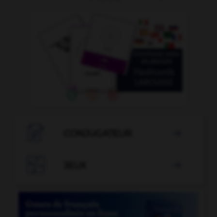

CONJUGATEUR


JEUX
