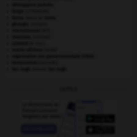
délinquance juvénile.
Ésope
.
[LITTÉRATURE]
Gama
.
Vasco de
Gama
.
géologie.
.
[DOSSIER]
e
Internationale
(III
).
invasions.
[HISTOIRE]
Léonard
de Vinci.
martin-pêcheur
.
[FAUNE]
organisation non gouvernementale (ONG).
Restauration
(seconde).
Van Gogh
.
Vincent
Van Gogh
.
OUTILS