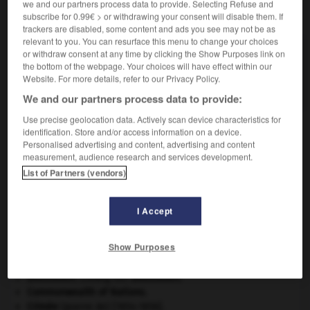
we and our partners process data to provide. Selecting Refuse and
VOUS CHERCHEZ PEUT-ÊTRE
subscribe for 0.99€ > or withdrawing your consent will disable them. If
trackers are disabled, some content and ads you see may not be as
relevant to you. You can resurface this menu to change your choices
turboalternateur n.m.
or withdraw consent at any time by clicking the Show Purposes link on
the bottom of the webpage. Your choices will have effect within our
Alternateur entraîné par une turbine à vapeur ou à
Website. For more details, refer to our Privacy Policy.
gaz.
We and our partners process data to provide:
Use precise geolocation data. Actively scan device characteristics for
identification. Store and/or access information on a device.
Personalised advertising and content, advertising and content
turbo
-
turbo
-
turboalternateur
-
turbocompressé
-
measurement, audience research and services development.
List of Partners (vendors)

I Accept
À DÉCOUVRIR DANS L'ENCYCLOPÉDIE
Show Purposes
Ardenne
.
avulsion dentaire
.
[MÉDECINE]
Beethoven
.
Ludwig van
Beethoven
.
Commonwealth of Nations
.
Crimée
(guerre de) [1854-1856].