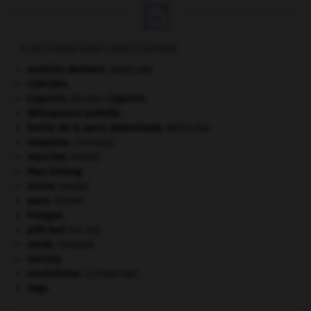

À DÉCOUVRIR DANS L'ENCYCLOPÉDIE
avulsion dentaire
.
[MÉDECINE]
Chérubin
.
Copernic
.
Nicolas
Copernic
.
délinquance juvénile.
hernie de la paroi abdominale
.
[MÉDECINE]
invasions.
[HISTOIRE]
manchot
.
[FAUNE]
Mao Zedong
.
morse
.
[FAUNE]
paon
.
[FAUNE]
Pologne
.
prêt-bail
(loi du).
santé.
.
[DOSSIER]
Socrate
.
surréalisme.
[LITTÉRATURE]
Togo
.