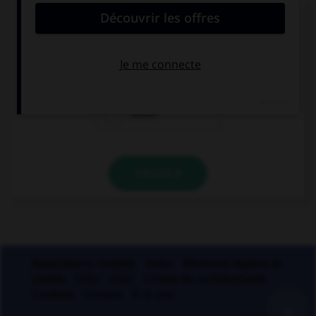
De quel verbe est dérivé l'adjectif « seyant » ?
seoir
seyer
seiller
VALIDER
Applications mobiles
Index
Mentions légales et
crédits
CGU
CGV
Charte de confidentialité
Cookies
Contact
À la une
+
© Larousse