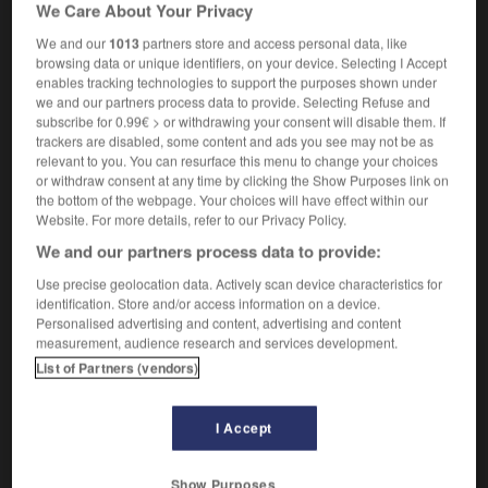
We Care About Your Privacy
Vieux.
Jouer de la trompette.
2.
We and our
1013
partners store and access personal data, like
browsing data or unique identifiers, on your device. Selecting I Accept
trompeter
trompéter

(Réf. ortho.
)
enables tracking technologies to support the purposes shown under
we and our partners process data to provide. Selecting Refuse and
verbe transitif
Conjugaison
subscribe for 0.99€ > or withdrawing your consent will disable them. If
trackers are disabled, some content and ads you see may not be as
Vieux.
Répandre partout à grand bruit.
relevant to you. You can resurface this menu to change your choices
Synonymes :
or withdraw consent at any time by clicking the Show Purposes link on
carillonner - claironner -
clamer
- corner -
proclamer
the bottom of the webpage. Your choices will have effect within our
Website. For more details, refer to our Privacy Policy.
We and our partners process data to provide:
Use precise geolocation data. Actively scan device characteristics for
VOUS CHERCHEZ PEUT-ÊTRE
identification. Store and/or access information on a device.
Personalised advertising and content, advertising and content
measurement, audience research and services development.
trompeter v.i.
List of Partners (vendors)
Pousser son cri, en parlant de l'aigle, du cygne, de
la grue.
I Accept
trompeter v.t.
Répandre partout à grand bruit.
Show Purposes