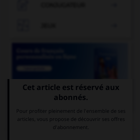

CONJUGATEUR


JEUX


COURS DE FRANÇAIS
QUIZ