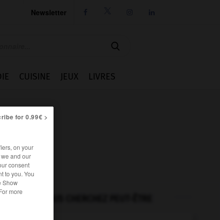
Newsletter




IE
CUISINE
JEUX
LIVRES
ribe for 0.99€ >
iers, on your
r we and our
our consent
t to you. You
he Show
 For more
VOUS CHERCHEZ PEUT-ÊTRE