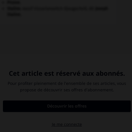
Prusse
.
Staline
.
Iossif Vissarionovitch Djougachvili, dit
Joseph
Staline
.