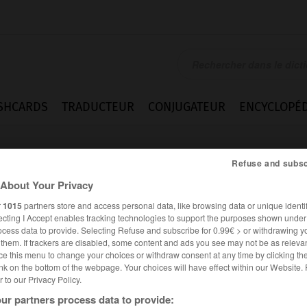
SHCARDS
TRADUCTEUR
CONJUGATEUR
ENCYCLOPÉD
Refuse and subsc
About Your Privacy
r
1015
partners store and access personal data, like browsing data or unique identif
ecting I Accept enables tracking technologies to support the purposes shown unde
ocess data to provide. Selecting Refuse and subscribe for 0.99€ > or withdrawing y
e them. If trackers are disabled, some content and ads you see may not be as relevan
ce this menu to change your choices or withdraw consent at any time by clicking t
nk on the bottom of the webpage. Your choices will have effect within our Website.
er to our Privacy Policy.
Homonymes
ur partners process data to provide: