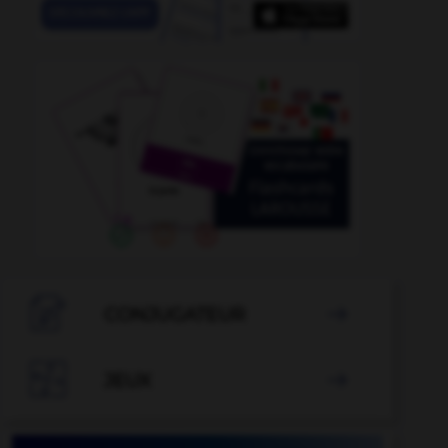
almudiste
-
talismanique
-
talitre
-
talkie-walkie
-

CONJUGATEUR


JEUX
