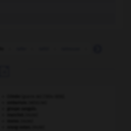
lle
-
taller
-
tallöl
-
talmouse
-
talmudique
-
t

Crimée
(guerre de) [1854-1856].
embarrure
.
[MÉDECINE]
groupe sanguin.
manchot
.
[FAUNE]
morse
.
[FAUNE]
orang-outan
.
[FAUNE]