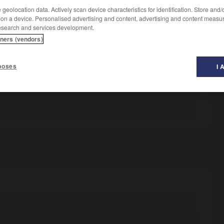
geolocation data. Actively scan device characteristics for identification. Store and
 on a device. Personalised advertising and content, advertising and content measu
esearch and services development.
tners (vendors)
poses
I 
ase d'une plante.