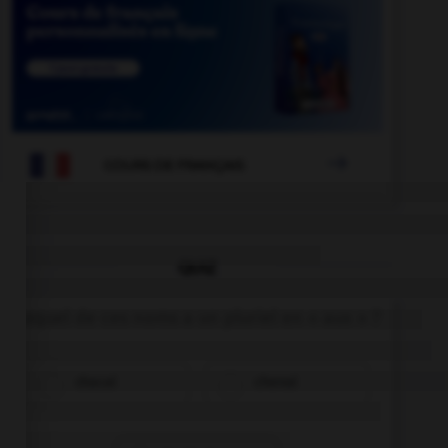

COURS DE FRANÇAIS
QUIZ
Lequel de ces noms a un pluriel en « aux » ?
chacal
chenal