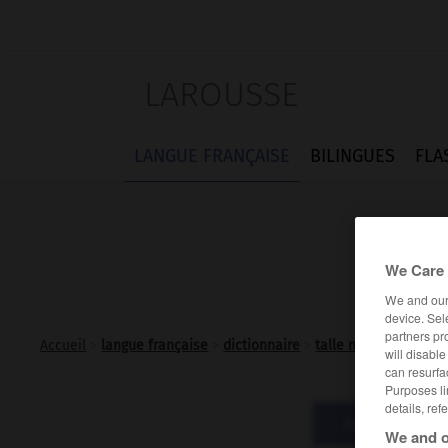
LAROUSSE
LANGUE FRANÇAISE
BILINGUES
FLA
We Care 
We and ou
device. Sel
partners pr
Accueil
>
langue française
>
dictionnaire
>
talle n.f.
will disabl
can resurfa
Purposes li
details, ref
Définitions
We and o