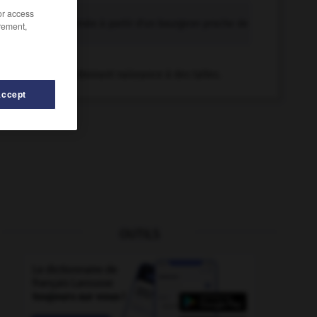
talle n.f.
/or access
Pousse formée à partir d'un bourgeon proche de
rement,
la base...
taller v.i.
Croître en donnant naissance à des talles.
Accept
OUTILS