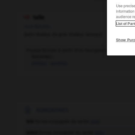
Use precise 
information
audience r
talle

List of Par
nom féminin
(latin
thallus
, du grec
thallos
, rameau)
Show Pur
Pousse formée à partir d'un bourgeon proche de la b
Synonymes :
rejeton
-
surgeon

HOMONYMES
tale
forme conjuguée du verbe
taler
talent
forme conjuguée du verbe
taler