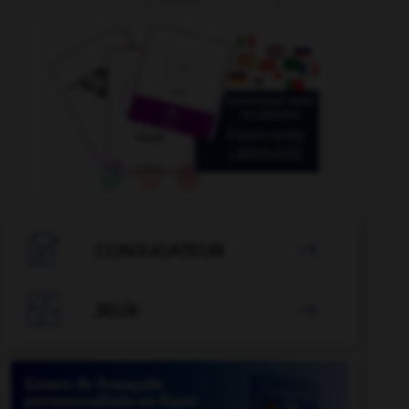

CONJUGATEUR


JEUX
