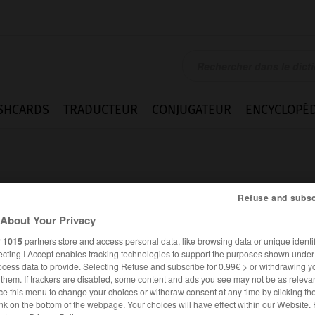
SHCARDS
TRADUCTEUR
CONJUGATEUR
ENCYCLOPÉD
Refuse and subsc
About Your Privacy
r
1015
partners store and access personal data, like browsing data or unique identif
ecting I Accept enables tracking technologies to support the purposes shown unde
ocess data to provide. Selecting Refuse and subscribe for 0.99€ > or withdrawing y
e them. If trackers are disabled, some content and ads you see may not be as relevan
ce this menu to change your choices or withdraw consent at any time by clicking t
nk on the bottom of the webpage. Your choices will have effect within our Website.