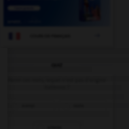

COURS DE FRANÇAIS
QUIZ
Parmi ces mots, lequel n'est pas d'origine
italienne ?
scampi
razzia
scherzo