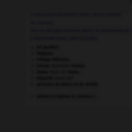
À CONSULTER ÉGALEMENT DANS L'ENCYCLOPÉDIE
Art nouveau
.
Nom le plus généralement donné au mouvement de ré
À DÉCOUVRIR DANS L'ENCYCLOPÉDIE
art pariétal.
Belgique
.
critique littéraire.
Dumas
.
Alexandre
Dumas
.
Gama
.
Vasco de
Gama
.
kilojoule.
[MÉDECINE]
principes de plaisir et de réalité.
tableau A, tableau B, tableau C.