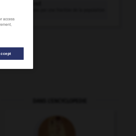
sécession n.f.
Action menée par une fraction de la population
d'un État...
/or access
rement,
Accept
DANS L'ENCYCLOPEDIE
-
sèche
-
sèche
-
sécable
-
Secam
-
sécant