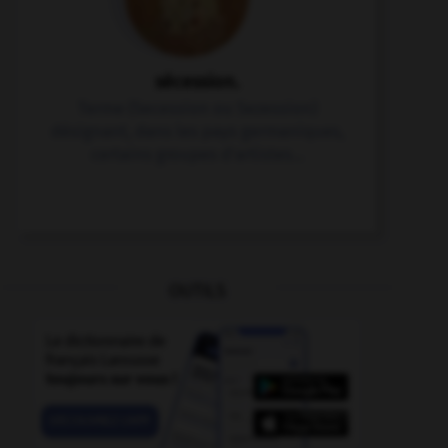
sécession.
Terme (Secession ou Sezession)
désignant, dans les pays germaniques,
certains groupes d'artistes...
OUTILS