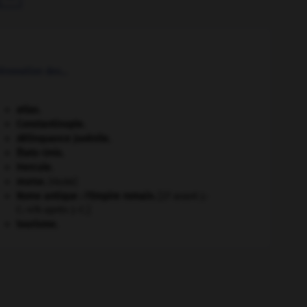
novation des...
atlas.
Constantinople
.
délinquance juvénile.
États-Unis
.
Hercule
.
morse
.
[FAUNE]
Rome antique : l'Empire romain
.
[27 avant J.-
C.-476 après J.-C.]
tourisme.