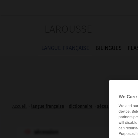
LAROUSSE
LANGUE FRANÇAISE
BILINGUES
FLA
We Care 
We and ou
Accueil
>
langue française
>
dictionnaire
>
sécession n.f.
device. Sel
partners pr
will disabl
can resurfa
sécession

Purposes li