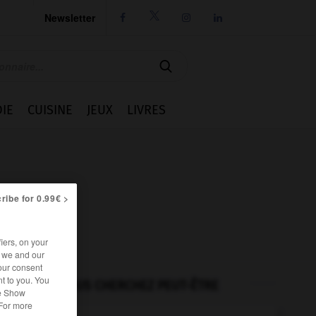
Newsletter




IE
CUISINE
JEUX
LIVRES
ribe for 0.99€ >
iers, on your
r we and our
our consent
t to you. You
VOUS CHERCHEZ PEUT-ÊTRE
he Show
 For more