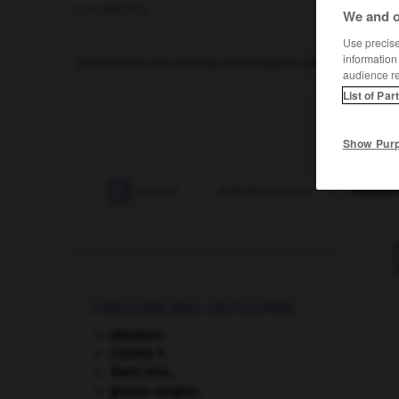
nom féminin
We and o
Use precise 
information
Destruction des cellules musculaires par une malad
audience r
List of Par
Show Pur
-
Rh
-
rhabdomancie
-
rhabdomancien
-
rhabdo
À DÉCOUVRIR DANS L'ENCYCLOPÉDIE
Abraham
.
Charles X
.
États-Unis
.
groupe sanguin.