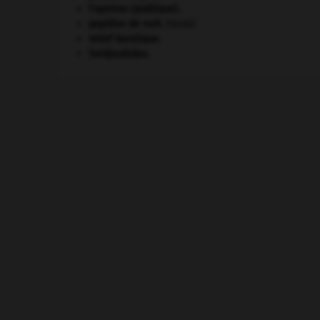
l'opinion (publique).
papillon de nuit
.
[FAUNE]
relief karstique.
Seldjoukides
.