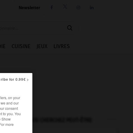
Newsletter




IE
CUISINE
JEUX
LIVRES
ribe for 0.99€ >
iers, on your
r we and our
our consent
t to you. You
he Show
VOUS CHERCHEZ PEUT-ÊTRE
 For more