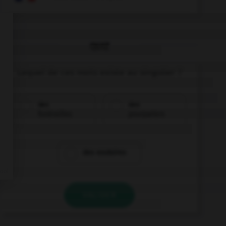
QUIZ
Lequel de ces mots existe au singulier ?
des
des
funérailles
pourparlers
des exutoires
VALIDER