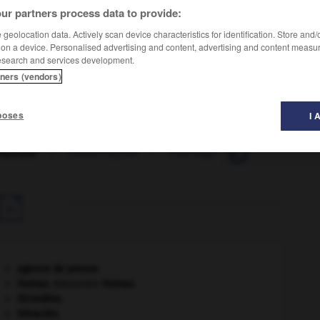
ur partners process data to provide:
geolocation data. Actively scan device characteristics for identification. Store and
 on a device. Personalised advertising and content, advertising and content measu
ie, un écrasement ou une intoxication médicamenteuse.
esearch and services development.
tners (vendors)
poses
I 
myolyse
-
rhabdomyome
-
rhabillage
-
rhabiller
-

agence de presse.
Dumas
.
Alexandre
Dumas
.
Girondins
.
Héraclès
.