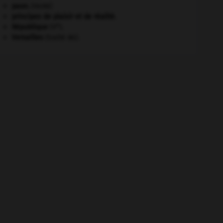
paon
.
[FAUNE]
principes de plaisir et de réalité.
e
République
(V
).
Versailles
(traité de).