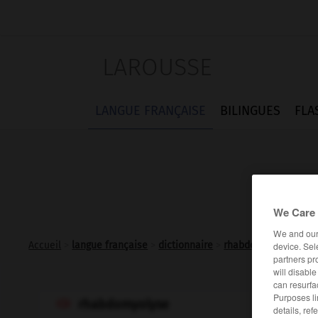
LAROUSSE
LANGUE FRANÇAISE
BILINGUES
FLA
We Care 
We and ou
Accueil
>
langue française
>
dictionnaire
>
rhabdomyolyse n.f.
device. Sel
partners pr
will disabl
can resurfa
Purposes li
rhabdomyolyse

details, ref