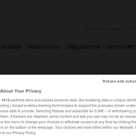
SHCARDS
TRADUCTEUR
CONJUGATEUR
ENCYCLOPÉD
Refuse and subsc
About Your Privacy
r
1013
partners store and access personal data, like browsing data or unique identif
ecting I Accept enables tracking technologies to support the purposes shown unde
ocess data to provide. Selecting Refuse and subscribe for 0.99€ > or withdrawing y
e them. If trackers are disabled, some content and ads you see may not be as relevan
ce this menu to change your choices or withdraw consent at any time by clicking t
nk on the bottom of the webpage. Your choices will have effect within our Website.
er to our Privacy Policy.