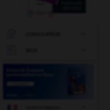

CONJUGATEUR


JEUX


COURS DE FRANÇAIS