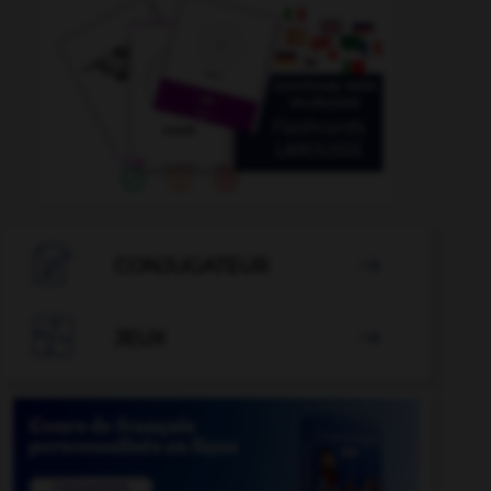

CONJUGATEUR


JEUX
