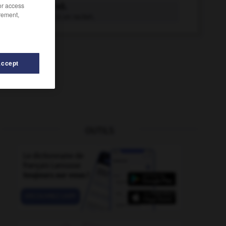
/or access
racketter v.t.
rement,
Soumettre à un racket.
Accept
OUTILS