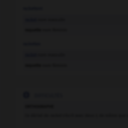
rackettent
racket
nom masculin
raquette
nom féminin
rackettes
racket
nom masculin
raquette
nom féminin

DIFFICULTÉS
ORTHOGRAPHE
Ce dérivé de
racket
s'écrit avec deux
t
, de même que 