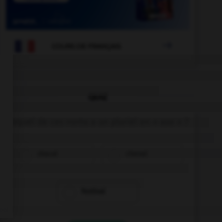
aclement
-
racinien
-
racisme
-
raciste
-
rack
-

COURS DE FRANÇAIS
QUIZ
Lequel de ces noms a un pluriel en « aux » ?
chacal
chenal
festival