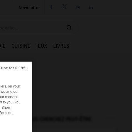
Newsletter




IE
CUISINE
JEUX
LIVRES
ribe for 0.99€ >
iers, on your
r we and our
our consent
t to you. You
he Show
 For more
VOUS CHERCHEZ PEUT-ÊTRE