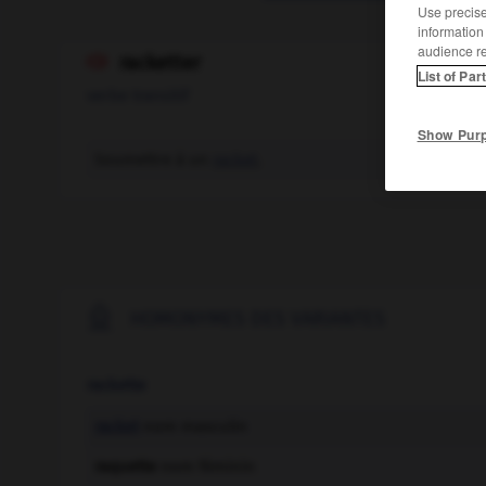
Use precise 
information
audience r
racketter

List of Par
verbe transitif
Show Pur
Soumettre à un
racket
.

HOMONYMES DES VARIANTES
rackette
racket
nom masculin
raquette
nom féminin