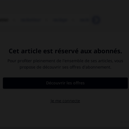
etter
-
racketteur
-
raclage
-
racle
-
raclée
-
r

Carthage
.
criquet pélerin
.
[FAUNE]
Gama
.
Vasco de
Gama
.
invasions.
[HISTOIRE]
Nietzsche
.
Friedrich
Nietzsche
.
ornithorynque
.
[FAUNE]
réduction
.
[MÉDECINE]
synapse.