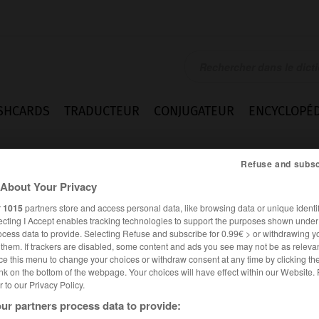
SHCARDS
TRADUCTEUR
CONJUGATEUR
ENCYCLOPÉD
Refuse and subsc
About Your Privacy
r
1015
partners store and access personal data, like browsing data or unique identif
ecting I Accept enables tracking technologies to support the purposes shown unde
ocess data to provide. Selecting Refuse and subscribe for 0.99€ > or withdrawing y
e them. If trackers are disabled, some content and ads you see may not be as relevan
ce this menu to change your choices or withdraw consent at any time by clicking t
nk on the bottom of the webpage. Your choices will have effect within our Website.
er to our Privacy Policy.
nymes
Difficultés
ur partners process data to provide: