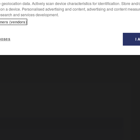
geolocation data. Actively scan device characteristics for identification. Store and
 on a device. Personalised advertising and content, advertising and content measu
esearch and services development.
tners (vendors)
Conjugaison
poses
I 