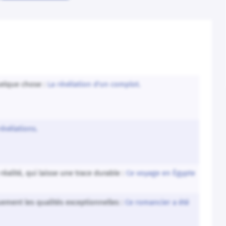
quelque chose :
La révélation d'un complot.
révélations.
alité, qui laisse une trace durable :
Ce voyage en Égypte
ment les qualités exceptionnelles :
Ce romancier a été