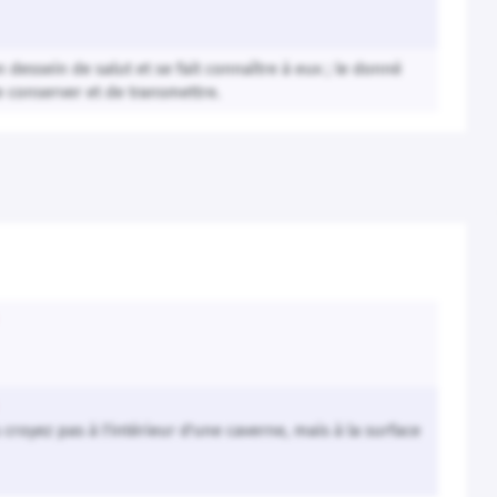
dessein de salut et se fait connaître à eux ; le donné
de conserver et de transmettre.
croyez pas à l'intérieur d'une caverne, mais à la surface