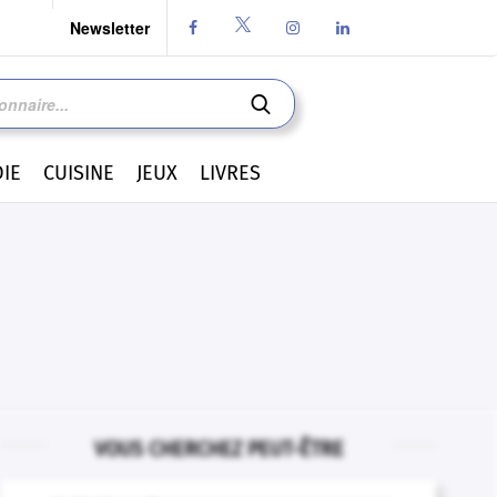
Newsletter




IE
CUISINE
JEUX
LIVRES
VOUS CHERCHEZ PEUT-ÊTRE