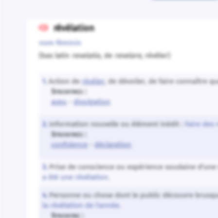
révélation

nom féminin
(bas latin
revelatio,
de
revelare,
révéler)
Action de
révéler
, de dévoiler, de faire connaître 
1.
Synonymes :
aveu
-
divulgation
Information nouvelle ou élément inédit :
Faire des 
2.
Synonymes :
confidence
-
déclaration
Prise de conscience ou expérience soudaine d'une ré
3.
a été une révélation.
Personne ou chose dont le public découvre brusque
4.
la révélation de l'année.
Synonyme :