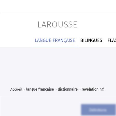
LAROUSSE
LANGUE FRANÇAISE
BILINGUES
FLA
Accueil
>
langue française
>
dictionnaire
>
révélation n.f.
Définitions