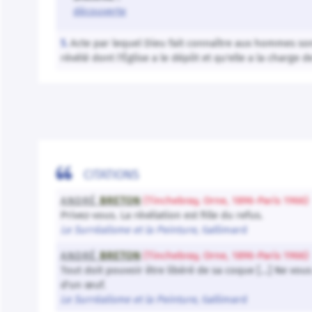
découverte
Acte par lequel Dieu fait connaître aux hommes son 
5.
révélé dont l'Église a le dépôt et qu'elle a la charge 

CITATIONS
ANDRÉ
BRETON
(Tinchebray, Orne, 1896-Paris 1966)
Privez-vous. La révélation est fille du refus.
Le Surréalisme et la Peinture
, Gallimard
ANDRÉ
BRETON
(Tinchebray, Orne, 1896-Paris 1966)
Tout doit pouvoir être libéré de sa coque […] Ne vous 
d'un œuf.
Le Surréalisme et la Peinture
, Gallimard