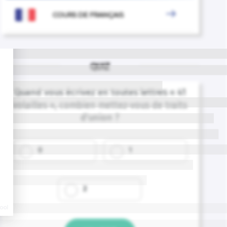

COURS DE FRANÇAIS
QUIZ
Quand vous écrivez en toutes lettres « 41
volailles », combien mettez-vous de traits
d'union ?
0
1
2