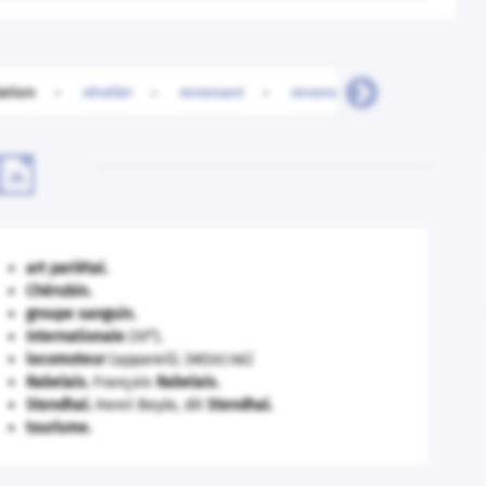
ation
-
révéler
-
revenant
-
revendeur
-
revendica

art pariétal.
Chérubin
.
groupe sanguin.
e
Internationale
(III
).
locomoteur
(appareil).
[MÉDECINE]
Rabelais
.
François
Rabelais
.
Stendhal
.
Henri Beyle, dit
Stendhal
.
tourisme.