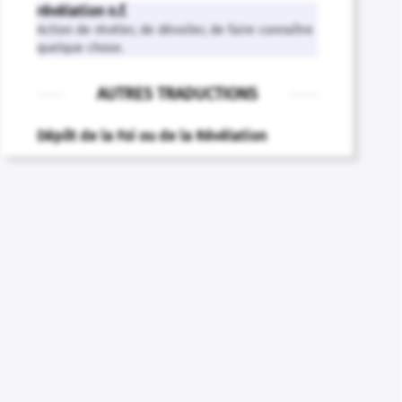
révélation n.f.
Action de révéler, de dévoiler, de faire connaître
quelque chose.
AUTRES TRADUCTIONS
Dépôt de la Foi ou de la Révélation