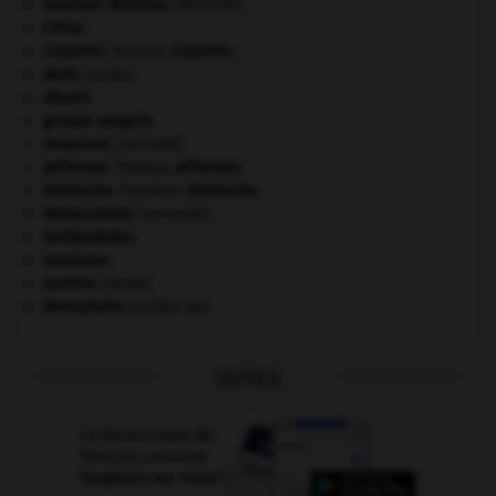
avulsion dentaire
.
[MÉDECINE]
Chine
.
Copernic
.
Nicolas
Copernic
.
daim
.
[FAUNE]
désert.
groupe sanguin.
invasions.
[HISTOIRE]
Jefferson
.
Thomas
Jefferson
.
Nietzsche
.
Friedrich
Nietzsche
.
Restauration
(seconde).
Seldjoukides
.
sionisme.
termite
.
[FAUNE]
Westphalie
(traités de).
OUTILS