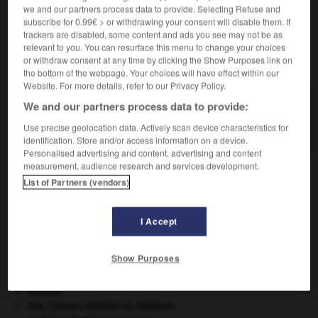
vierge
:
Cassette préenregistrée.
we and our partners process data to provide. Selecting Refuse and
subscribe for 0.99€ > or withdrawing your consent will disable them. If
trackers are disabled, some content and ads you see may not be as
relevant to you. You can resurface this menu to change your choices
or withdraw consent at any time by clicking the Show Purposes link on
VOUS CHERCHEZ PEUT-ÊTRE
the bottom of the webpage. Your choices will have effect within our
Website. For more details, refer to our Privacy Policy.
préenregistré adj.
We and our partners process data to provide:
Qui est déjà enregistré, par opposition à en direct.
Use precise geolocation data. Actively scan device characteristics for
identification. Store and/or access information on a device.
Personalised advertising and content, advertising and content
measurement, audience research and services development.
List of Partners (vendors)
e
-
préencoller
-
préenregistré
-
préétablir
-
préex
I Accept

Show Purposes
À DÉCOUVRIR DANS L'ENCYCLOPÉDIE
Afrique
.
Ave, Caesar, morituri te salutant
.