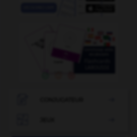

CONJUGATEUR


JEUX
