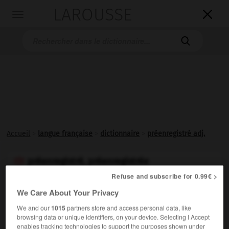
LAROUSSE

Toggle
navigation

Accueil
>
langue française
>
dictionnaire
>
préenregistré adj.
préenregistré, préenregistrée

adjectif
Refuse and subscribe for 0.99€ >
We Care About Your Privacy
Qui est déjà enregistré, par opposition à
en direct
:
1.
Débat télévisé préenregistré.
We and our
1015
partners store and access personal data, like
browsing data or unique identifiers, on your device. Selecting I Accept
Qui contient déjà un enregistrement, par opposition à
2.
enables tracking technologies to support the purposes shown under