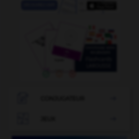

CONJUGATEUR


JEUX
