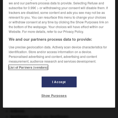
we and our partners process data to provide. Selecting Refuse and
subscribe for 0.99€ > or withdrawing your consent will disable them. If
trackers are disabled, some content and ads you see may not be as
VOUS CHERCHEZ PEUT-ÊTRE
relevant to you. You can resurface this menu to change your choices
or withdraw consent at any time by clicking the Show Purposes link on
the bottom of the webpage. Your choices will have effect within our
pouponnière n.f.
Website. For more details, refer to our Privacy Policy.
Établissement public hébergeant jour et nuit les
We and our partners process data to provide:
enfants de 0 à...
Use precise geolocation data. Actively scan device characteristics for
identification. Store and/or access information on a device.
Personalised advertising and content, advertising and content
measurement, audience research and services development.
List of Partners (vendors)
n
-
pouponner
-
pouponnière
-
pour
-
pourboire
I Accept

Show Purposes
À DÉCOUVRIR DANS L'ENCYCLOPÉDIE
Aliénor d'Aquitaine
.
Ardenne
.
Beethoven
.
Ludwig van
Beethoven
.