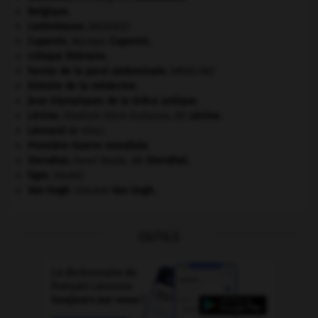
Belgique
.
contrebasse
.
[MUSIQUE]
Copernic
.
Nicolas
Copernic
.
critique littéraire.
hernie de la paroi abdominale
.
[MÉDECINE]
histoire de la médecine.
Jeux Olympiques de la Grèce antique
.
Lénine
.
Vladimir Ilitch Oulianov, dit
Lénine
.
Léonard
de Vinci.
Première Guerre mondiale
.
Stendhal
.
Henri Beyle, dit
Stendhal
.
tigre
.
[FAUNE]
Van Gogh
.
Vincent
Van Gogh
.
OUTILS