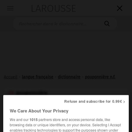
LAROUSSE

Toggle
navigation

Accueil
>
langue française
>
dictionnaire
>
pouponnière n.f.
pouponnière

nom féminin
Refuse and subscribe for 0.99€ >
We Care About Your Privacy
Établissement public hébergeant jour et nuit les enfants
de 0 à 3 ans, qui ne peuvent rester au sein de leur
We and our
1015
partners store and access personal data, like
browsing data or unique identifiers, on your device. Selecting I Accept
famille, ni bénéficier d'un placement familial surveillé.
enables tracking technologies to support the purposes shown under