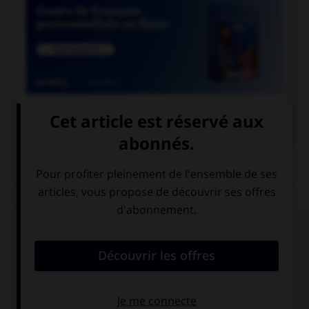

COURS DE FRANÇAIS
QUIZ
Quand on parle de « scotch » sans mettre de
majuscule au mot, de quoi est-il question ?
de whisky
de ruban
adhésif