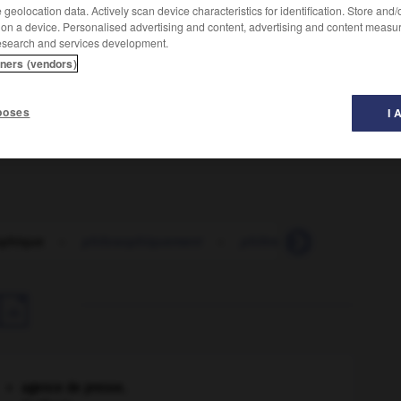
geolocation data. Actively scan device characteristics for identification. Store and
 on a device. Personalised advertising and content, advertising and content measu
esearch and services development.
tners (vendors)
poses
I 
hement des réalités.
ophique
-
philosophiquement
-
philtre
-
phimosis
-

agence de presse.