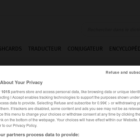
SHCARDS
TRADUCTEUR
CONJUGATEUR
ENCYCLOPÉD
Refuse and subsc
About Your Privacy
r
1015
partners store and access personal data, like browsing data or unique identif
ecting I Accept enables tracking technologies to support the purposes shown unde
ocess data to provide. Selecting Refuse and subscribe for 0.99€ > or withdrawing y
e them. If trackers are disabled, some content and ads you see may not be as relevan
ce this menu to change your choices or withdraw consent at any time by clicking t
nk on the bottom of the webpage. Your choices will have effect within our Website.
er to our Privacy Policy.
ur partners process data to provide: