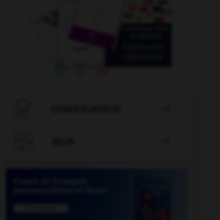

CONJUGATEUR


JEUX
