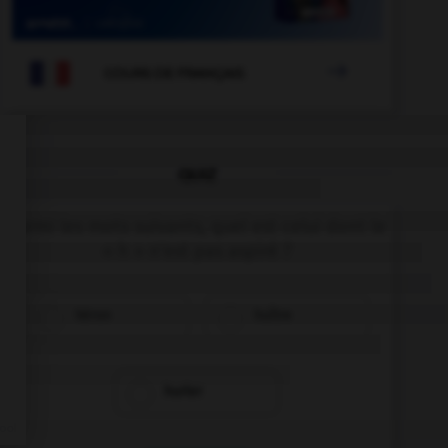

COURS DE FRANÇAIS
QUIZ
Parmi les mots suivants, quel est celui dont le
« h » n'est pas aspiré ?
héron
huître
hurler