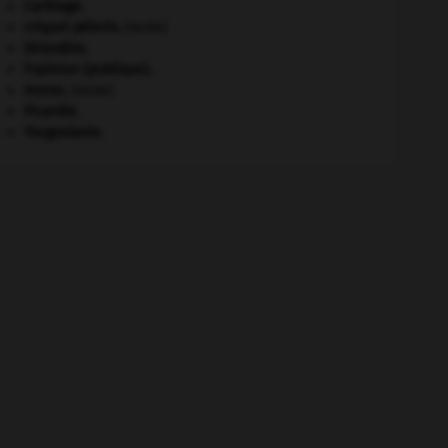
Carthage
.
criquet pélerin
.
[FAUNE]
Girondins
.
l'opinion (publique).
morse
.
[FAUNE]
Picardie
.
Yougoslavie
.