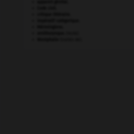
appareil génital.
Code civil.
critique littéraire.
impératif catégorique.
Mérovingiens
.
ornithorynque
.
[FAUNE]
Westphalie
(traités de).