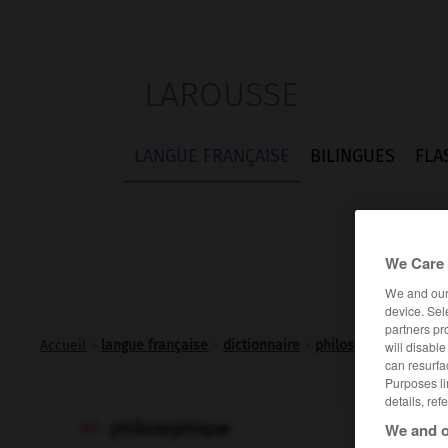
LAROUSSE
LANGUE FRANÇAISE
BILINGUES
FLA
We Care 
We and ou
device. Sel
partners pr
Accueil
>
langue française
>
dictionnaire
>
philosophique adj.
will disabl
can resurfa
Purposes li
details, ref
philosophique
We and o
