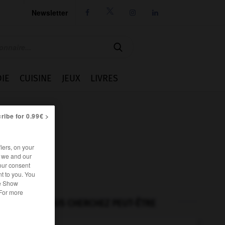
Newsletter




IE
CUISINE
JEUX
LIVRES
ribe for 0.99€ >
iers, on your
r we and our
our consent
t to you. You
he Show
 For more
VOUS CHERCHEZ PEUT-ÊTRE