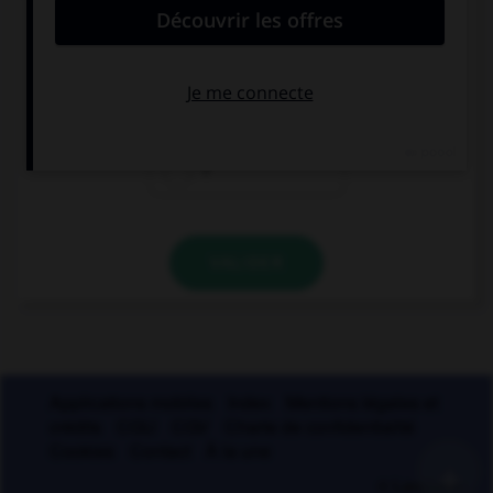
Laquelle ?
i
s
r
VALIDER
Applications mobiles
Index
Mentions légales et
crédits
CGU
CGV
Charte de confidentialité
Cookies
Contact
À la une
+
© Larousse