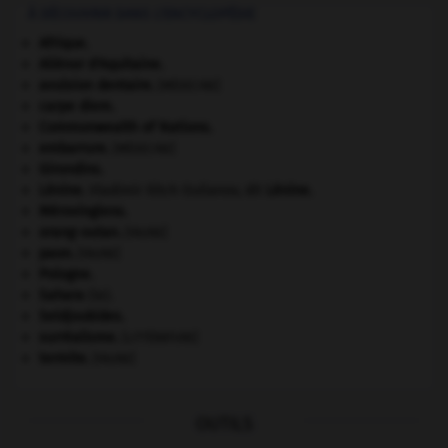
À DÉCOUVRIR DANS L'ENCYCLOPÉDIE
Afrique
.
Aliénor d'Aquitaine
.
avulsion dentaire
.
[MÉDECINE]
carpe diem
.
Commonwealth of Nations
.
embarrure
.
[MÉDECINE]
Girondins
.
Lénine
.
Vladimir Ilitch Oulianov, dit
Lénine
.
Mérovingiens
.
orang-outan
.
[FAUNE]
paon
.
[FAUNE]
Pologne
.
Sahara
(le).
Seldjoukides
.
surréalisme.
[LITTÉRATURE]
termite
.
[FAUNE]
OUTILS