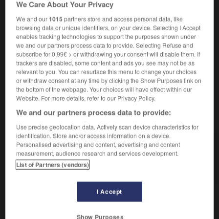
We Care About Your Privacy
circuit
-
randonnée
- tour
We and our
1015
partners store and access personal data, like
Dans l'Antiquité, navigation autour d'une mer, d'un
browsing data or unique identifiers, on your device. Selecting I Accept
2.
enables tracking technologies to support the purposes shown under
pays, d'une partie du monde ; ouvrage relatant un tel
we and our partners process data to provide. Selecting Refuse and
voyage.
subscribe for 0.99€ > or withdrawing your consent will disable them. If
Synonyme :
trackers are disabled, some content and ads you see may not be as
circumnavigation
relevant to you. You can resurface this menu to change your choices
or withdraw consent at any time by clicking the Show Purposes link on
the bottom of the webpage. Your choices will have effect within our
Website. For more details, refer to our Privacy Policy.
We and our partners process data to provide:
VOUS CHERCHEZ PEUT-ÊTRE
Use precise geolocation data. Actively scan device characteristics for
identification. Store and/or access information on a device.
périple n.m.
Personalised advertising and content, advertising and content
measurement, audience research and services development.
Long voyage comportant beaucoup d'étapes
touristiques.
List of Partners (vendors)
I Accept

DIFFICULTÉS
Show Purposes