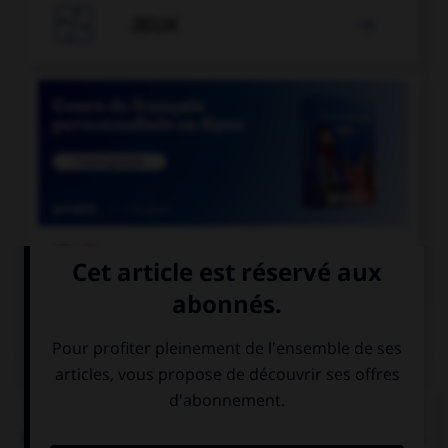

JEUX


COURS DE FRANÇAIS
QUIZ
L'accent circonflexe a remplacé, dans un grand
nombre de mots du français moderne, une lettre.