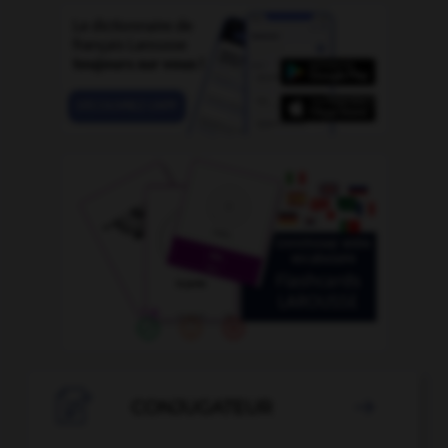

CONJUGATEUR
