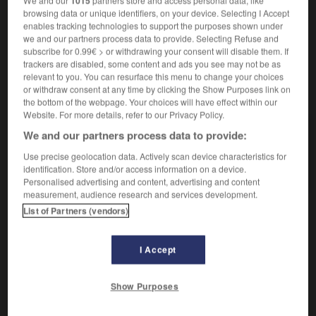
1015
browsing data or unique identifiers, on your device. Selecting I Accept
Film à grand spectacle reconstituant des épisodes de
2.
enables tracking technologies to support the purposes shown under
l'histoire ou de la mythologie antiques.
we and our partners process data to provide. Selecting Refuse and
subscribe for 0.99€ > or withdrawing your consent will disable them. If
trackers are disabled, some content and ads you see may not be as
relevant to you. You can resurface this menu to change your choices
or withdraw consent at any time by clicking the Show Purposes link on
VOUS CHERCHEZ PEUT-ÊTRE
the bottom of the webpage. Your choices will have effect within our
Website. For more details, refer to our Privacy Policy.
péplum n.m.
We and our partners process data to provide:
Dans la Grèce antique, tunique féminine de laine,
Use precise geolocation data. Actively scan device characteristics for
faite d'un...
identification. Store and/or access information on a device.
Personalised advertising and content, advertising and content
measurement, audience research and services development.
List of Partners (vendors)

DIFFICULTÉS
I Accept
PRONONCIATION
[peplɔm]
, prononcé avec un
o
ouvert comme dans
Show Purposes
l'homme.