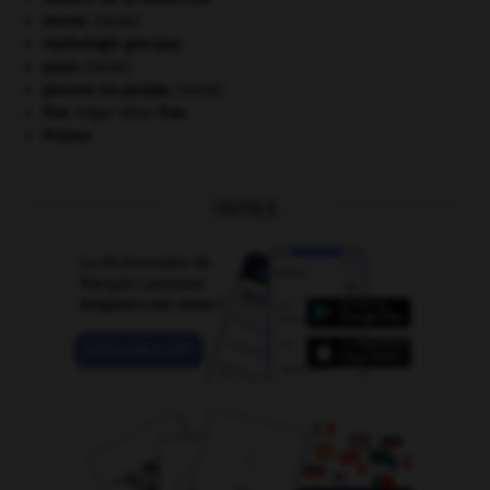
morse
.
[FAUNE]
mythologie grecque.
paon
.
[FAUNE]
pieuvre ou poulpe
.
[FAUNE]
Poe
.
Edgar Allan
Poe
.
Prusse
.
OUTILS