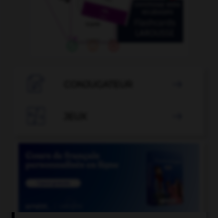

CONJUGATEUR


JEUX
