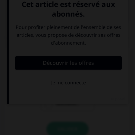

COURS DE FRANÇAIS
QUIZ
Lequel de ces mots devrait, au singulier, se
terminer par la lettre « r » ?
rebour…
parcour…
calembour…
VALIDER