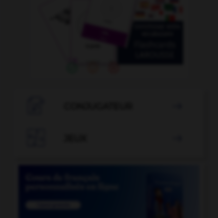

CONJUGATEUR


JEUX
