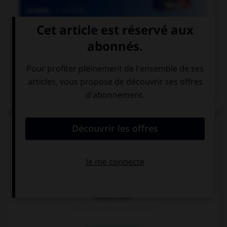

COURS DE FRANÇAIS
QUIZ
Complétez la phrase : « les enquêteurs se perdent
en … » :
conjonctions
conjonctures
conjectures