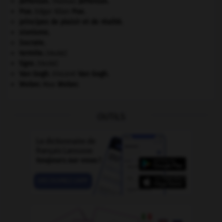
Jefferson
.
Thomas
Jefferson
.
Poe
.
Edgar Allan
Poe
.
principes de plaisir et de réalité.
sionisme.
Socrate
.
termite
.
[FAUNE]
tigre
.
[FAUNE]
Van Gogh
.
Vincent
Van Gogh
.
Weber
.
Max
Weber
.
OUTILS