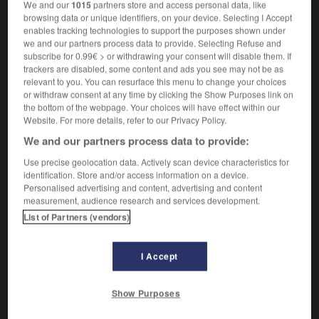
We and our
1015
partners store and access personal data, like
Contraires :
browsing data or unique identifiers, on your device. Selecting I Accept
aisément
-
facilement
enables tracking technologies to support the purposes shown under
we and our partners process data to provide. Selecting Refuse and
D'une façon qui cause une souffrance morale :
Être
2.
subscribe for 0.99€ > or withdrawing your consent will disable them. If
péniblement surpris de l'attitude d'un ami.
trackers are disabled, some content and ads you see may not be as
Synonymes :
relevant to you. You can resurface this menu to change your choices
cruellement
-
douloureusement
-
lamentablement
-
or withdraw consent at any time by clicking the Show Purposes link on
the bottom of the webpage. Your choices will have effect within our
mal
-
pitoyablement
Website. For more details, refer to our Privacy Policy.
Contraires :
We and our partners process data to provide:
gaiement
-
joyeusement
Use precise geolocation data. Actively scan device characteristics for
À peine, tout juste :
Il atteint péniblement la moyenne.
3.
identification. Store and/or access information on a device.
Synonyme :
Personalised advertising and content, advertising and content
measurement, audience research and services development.
tout juste
List of Partners (vendors)
Contraire :
largement
I Accept
Show Purposes
VOUS CHERCHEZ PEUT-ÊTRE