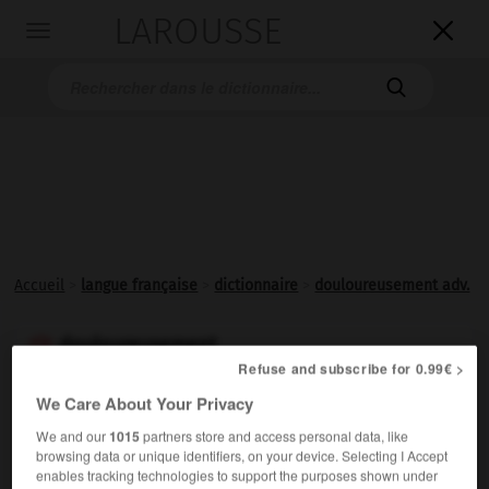
LAROUSSE

Toggle
navigation

Accueil
>
langue française
>
dictionnaire
>
douloureusement adv.
douloureusement

Refuse and subscribe for 0.99€ >
adverbe
We Care About Your Privacy
D'une manière
douloureuse
.
We and our
1015
partners store and access personal data, like
browsing data or unique identifiers, on your device. Selecting I Accept
enables tracking technologies to support the purposes shown under