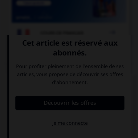

COURS DE FRANÇAIS
QUIZ
« La Révolution française a débuté en 1789. » Si
vous écrivez « 1789 » en toutes lettres, à quel(s)
élément(s) mettez-vous un « s » ?
à «cent» mais
à «vingt» mais
pas à «vingt»
pas à «cent»