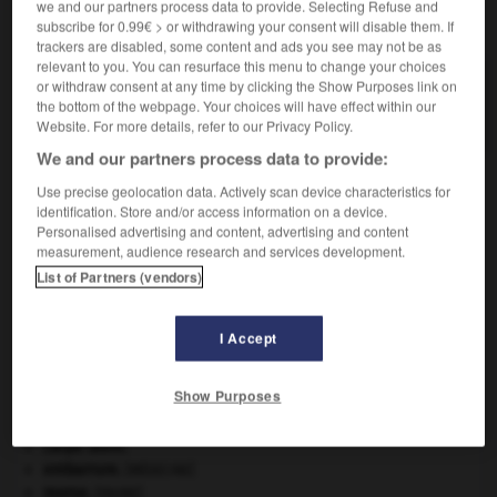
we and our partners process data to provide. Selecting Refuse and
VOUS CHERCHEZ PEUT-ÊTRE
subscribe for 0.99€ > or withdrawing your consent will disable them. If
trackers are disabled, some content and ads you see may not be as
relevant to you. You can resurface this menu to change your choices
douloureusement adv.
or withdraw consent at any time by clicking the Show Purposes link on
the bottom of the webpage. Your choices will have effect within our
D'une manière douloureuse.
Website. For more details, refer to our Privacy Policy.
We and our partners process data to provide:
Use precise geolocation data. Actively scan device characteristics for
identification. Store and/or access information on a device.
la
-
douleur
-
douloureusement
-
douloureux
-
d
Personalised advertising and content, advertising and content
measurement, audience research and services development.
List of Partners (vendors)

I Accept
À DÉCOUVRIR DANS L'ENCYCLOPÉDIE
Ave, Caesar, morituri te salutant
.
Show Purposes
avulsion dentaire
.
[MÉDECINE]
Belgique
.
carpe diem
.
embarrure
.
[MÉDECINE]
morse
.
[FAUNE]