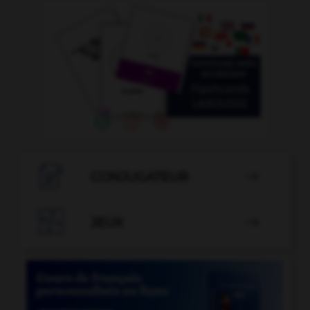

CONJUGATEUR


JEUX
