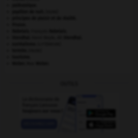
paléozoïque.
papillon de nuit
.
[FAUNE]
principes de plaisir et de réalité.
Prusse
.
Rabelais
.
François
Rabelais
.
Stendhal
.
Henri Beyle, dit
Stendhal
.
surréalisme.
[LITTÉRATURE]
termite
.
[FAUNE]
tourisme.
Weber
.
Max
Weber
.
OUTILS