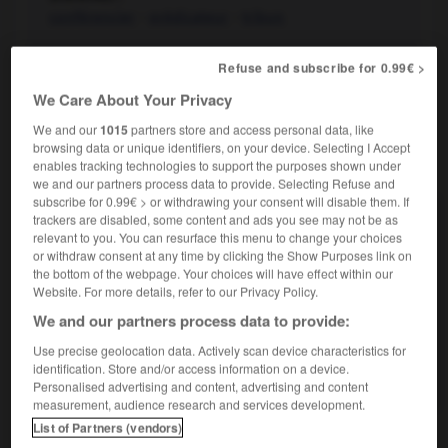
conférencier
-
prédicateur
-
tribun
Personne éloquente, qui sait parler en public :
Passer
2.
Refuse and subscribe for 0.99€ >
pour un orateur.
We Care About Your Privacy
We and our
1015
partners store and access personal data, like
browsing data or unique identifiers, on your device. Selecting I Accept
VOUS CHERCHEZ PEUT-ÊTRE
enables tracking technologies to support the purposes shown under
we and our partners process data to provide. Selecting Refuse and
subscribe for 0.99€ > or withdrawing your consent will disable them. If
orateur n.
trackers are disabled, some content and ads you see may not be as
relevant to you. You can resurface this menu to change your choices
Personne qui prononce un discours devant des
or withdraw consent at any time by clicking the Show Purposes link on
assistants.
the bottom of the webpage. Your choices will have effect within our
Orateur sacré
Website. For more details, refer to our Privacy Policy.
We and our partners process data to provide:
AUTRES TRADUCTIONS
Use precise geolocation data. Actively scan device characteristics for
identification. Store and/or access information on a device.
Orateur inscrit
Personalised advertising and content, advertising and content
measurement, audience research and services development.
List of Partners (vendors)