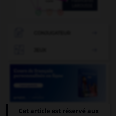

CONJUGATEUR


JEUX


COURS DE FRANÇAIS