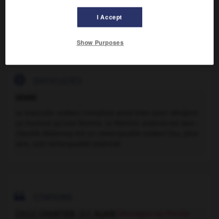

EXPRESSIONS
I Accept
Orateur sacré,
celui qui prononce des sermons, des
Show Purposes
oraisons funèbres.

DIFFICULTÉS
GENRE
Le masculin
orateur
s'emploie aussi bien pour désigner
un homme qu'une femme. Le féminin
oratrice
est rare :
Claudie Delannoy est un remarquable orateur
(ou, plus
rare,
une remarquable oratrice
).

CITATIONS
ÉMILE
CHARTIER
, DIT
ALAIN
(Mortagne-au-Perche