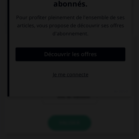
QUIZ
Quelle locution est correcte ?
un soi-disant
un soi-disant
vase grec
prince
un soi-disant
trou de mémoire
VALIDER