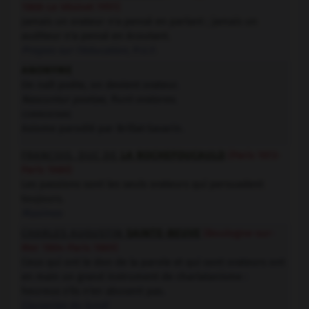
1868-Le Vésinet 1951)
Jamais un orateur n'a pensé en parlant ; jamais un
auditeur n'a pensé en écoutant.
Propos sur l'éducation
, P.U.F.
ANONYME
On naît poète, on devient orateur.
Nascuntur poetae, fiunt oratores.
commentaire
Axiome parodié par Brillat-Savarin.
FRANÇOIS, DUC DE
LA ROCHEFOUCAULD
(Paris 1613-
Paris 1680)
Les passions sont les seuls orateurs qui persuadent
toujours.
Maximes
CHARLES AUGUSTIN
SAINTE-BEUVE
(Boulogne-sur-
Mer 1804-Paris 1869)
Ceux qui ont le don de la parole et qui sont orateurs ont
en main un grand instrument de charlatanisme :
heureux s'ils n'en abusent pas.
Causeries du lundi