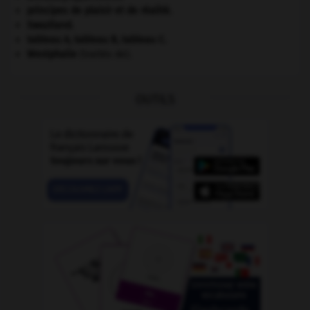
principes de plaisir et de réalité.
Swaziland
.
tableau A, tableau B, tableau C.
Westphalie
(traités de).
OUTILS