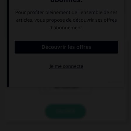

COURS DE FRANÇAIS
QUIZ
Le suffixe « able » permet de former :
des adjectifs
des prépositions
des adverbes
VALIDER