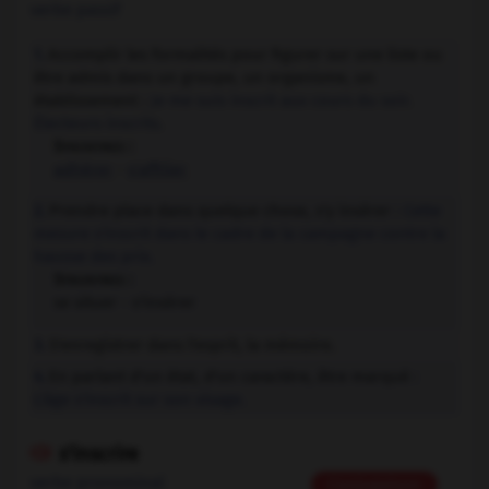
verbe passif
Accomplir les formalités pour figurer sur une liste ou
1.
être admis dans un groupe, un organisme, un
établissement :
Je me suis inscrit aux cours du soir.
Électeurs inscrits.
Synonymes :
adhérer
-
s'affilier
Prendre place dans quelque chose, s'y insérer :
Cette
2.
mesure s'inscrit dans le cadre de la campagne contre la
hausse des prix.
Synonymes :
se situer - s'insérer
S'enregistrer dans l'esprit, la mémoire.
3.
En parlant d'un état, d'un caractère, être marqué :
4.
L'âge s'inscrit sur son visage.
s'inscrire

verbe pronominal
Conjugaison