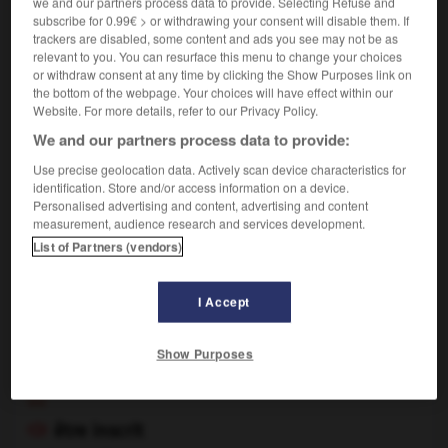
we and our partners process data to provide. Selecting Refuse and
subscribe for 0.99€ > or withdrawing your consent will disable them. If
être inscrit

trackers are disabled, some content and ads you see may not be as
relevant to you. You can resurface this menu to change your choices
verbe passif
or withdraw consent at any time by clicking the Show Purposes link on
the bottom of the webpage. Your choices will have effect within our
Figurer parmi ceux qui possèdent une dignité :
Un
1.
Website. For more details, refer to our Privacy Policy.
élève inscrit au tableau d'honneur.
We and our partners process data to provide:
En parlant d'un monument, porter une inscription,
2.
Use precise geolocation data. Actively scan device characteristics for
gravée en général :
Stèle inscrite.
identification. Store and/or access information on a device.
En parlant d'un bâtiment ou d'un objet mobilier, être
3.
Personalised advertising and content, advertising and content
measurement, audience research and services development.
porté sur l'Inventaire supplémentaire des monuments
historiques.
List of Partners (vendors)
En parlant d'une figure, être circonscrite dans une
4.
courbe, un polygone, une surface ou un polyèdre.
I Accept
s'inscrire

Show Purposes
verbe pronominal
Conjugaison
ou
être inscrit
