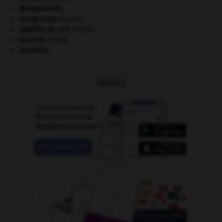
Mésopotamie
.
orang-outan
.
[FAUNE]
papillon de nuit
.
[FAUNE]
saumon
.
[FAUNE]
sionisme.
OUTILS