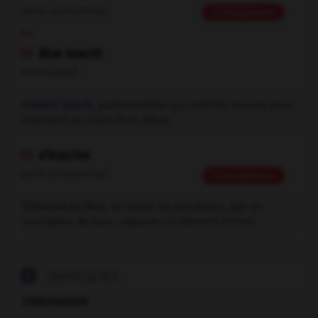
verbe pronominal
Conjugaison
ou
être inscrit

verbe passif
Orateur inscrit,
parlementaire qui s'est fait inscrire pour
intervenir au cours d'un débat.
s'inscrire

verbe pronominal
Conjugaison
S'inscrire en faux,
en terme de procédure, agir en
inscription de faux ; opposer un démenti formel.

DIFFICULTÉS
CONJUGAISON