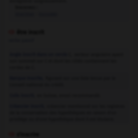
enregistrer soigneusement.
Synonymes :
imprimer
-
incruster
être inscrit

verbe passif
Angle inscrit dans un cercle
C
,
secteur angulaire ayant
son sommet sur C et dont les côtés contiennent les
cordes de C.
Banque inscrite,
figurant sur une liste tenue par le
Conseil national du crédit.
Colis inscrit,
en Suisse, envoi recommandé.
Créancier inscrit,
créancier mentionné sur les registres
de la conservation des hypothèques en raison d'un
privilège ou d'une hypothèque dont il est titulaire.
s'inscrire
