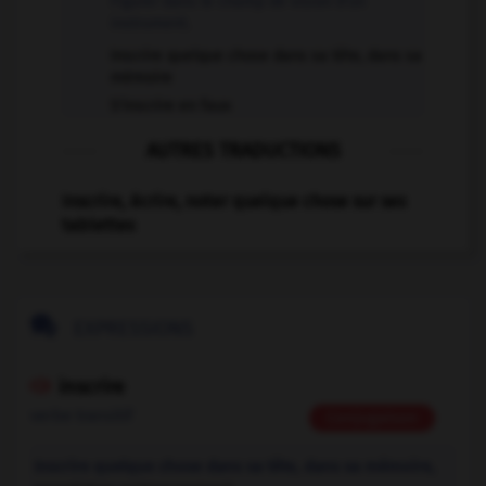
Figurer dans le champ de vision d'un
instrument.
Inscrire quelque chose dans sa tête, dans sa
mémoire
S'inscrire en faux
AUTRES TRADUCTIONS
Inscrire, écrire, noter quelque chose sur ses
tablettes

EXPRESSIONS
inscrire

verbe transitif
Conjugaison
Inscrire quelque chose dans sa tête, dans sa mémoire,