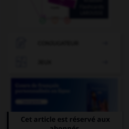

CONJUGATEUR


JEUX
