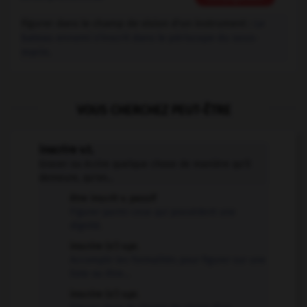
Figurer dans le champ de vision d'un instrument :
Le
bateau ennemi s'inscrit dans le périscope du sous-
marin.
VOUS CHERCHEZ PEUT-ÊTRE
inscrire v.t.
Graver ou écrire quelque chose de manière qu'il
demeure, qu'on...
être inscrit v. passif
Figurer parmi ceux qui possèdent une
dignité.
inscrire (s') v.pr.
Accomplir les formalités pour figurer sur une
liste ou être...
inscrire (s') v.pr.