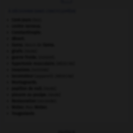
À DÉCOUVRIR DANS L'ENCYCLOPÉDIE
Cent-Jours
(les).
centre nerveux.
Constantinople
.
désert.
Gama
.
Vasco de
Gama
.
girafe
.
[FAUNE]
guerre froide
.
.
[DOSSIER]
hypertonie musculaire
.
[MÉDECINE]
invasions.
[HISTOIRE]
locomoteur
(appareil).
[MÉDECINE]
Montagnards.
papillon de nuit
.
[FAUNE]
pieuvre ou poulpe
.
[FAUNE]
Restauration
(seconde).
Weber
.
Max
Weber
.
Yougoslavie
.
OUTILS