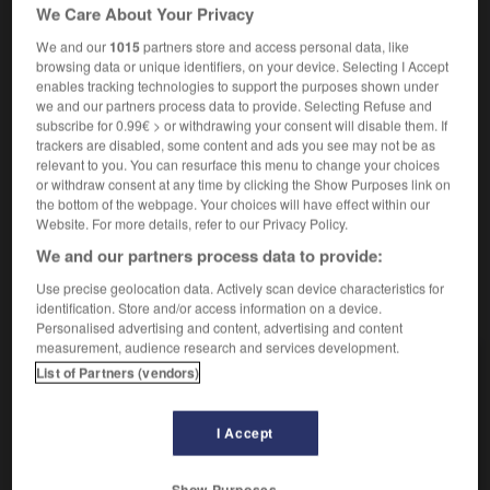
We Care About Your Privacy
savonnage
We and our
1015
partners store and access personal data, like
Familier.
Action de débarrasser un lieu, un groupe de
2.
browsing data or unique identifiers, on your device. Selecting I Accept
tous les éléments indésirables, ennemis en arrêtant, en
enables tracking technologies to support the purposes shown under
we and our partners process data to provide. Selecting Refuse and
parlant de la police, en tuant, en parlant d'une bande de
subscribe for 0.99€ > or withdrawing your consent will disable them. If
gangsters, ou en congédiant, en parlant d'une
trackers are disabled, some content and ads you see may not be as
entreprise :
Le nettoyage d'un quartier.
relevant to you. You can resurface this menu to change your choices
Synonymes :
or withdraw consent at any time by clicking the Show Purposes link on
coup de balai
(familier)
-
limogeage
-
liquidation
the bottom of the webpage. Your choices will have effect within our
Website. For more details, refer to our Privacy Policy.
We and our partners process data to provide:
Use precise geolocation data. Actively scan device characteristics for
VOUS CHERCHEZ PEUT-ÊTRE
identification. Store and/or access information on a device.
Personalised advertising and content, advertising and content
measurement, audience research and services development.
nettoyage n.m.
List of Partners (vendors)
Action, manière de nettoyer, en particulier un objet,
un petit local.
I Accept
Entreprise de nettoyage
Nettoyage à sec
Show Purposes