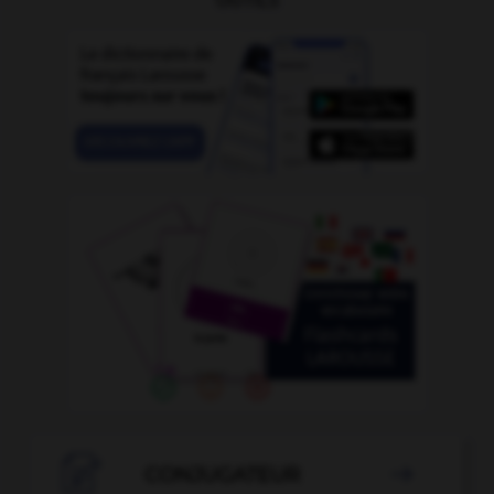

CONJUGATEUR
