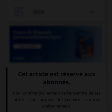

JEUX


COURS DE FRANÇAIS
QUIZ
Quand vous écrivez en toutes lettres « 41