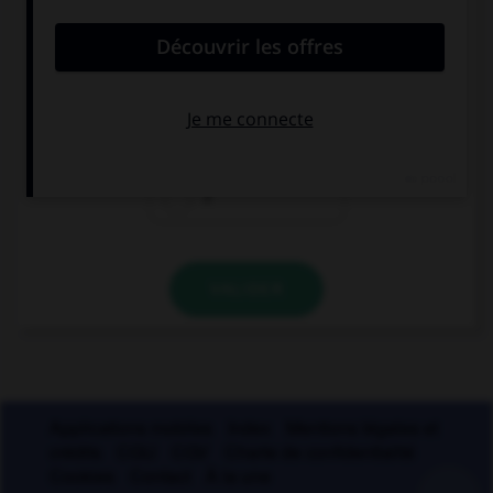
volailles », combien mettez-vous de traits
d'union ?
0
1
2
VALIDER
Applications mobiles
Index
Mentions légales et
crédits
CGU
CGV
Charte de confidentialité
Cookies
Contact
À la une