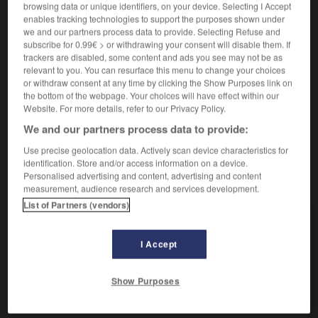
browsing data or unique identifiers, on your device. Selecting I Accept
enables tracking technologies to support the purposes shown under
mudéjar, mudéjare
we and our partners process data to provide. Selecting Refuse and

subscribe for 0.99€ > or withdrawing your consent will disable them. If
adjectif
trackers are disabled, some content and ads you see may not be as
relevant to you. You can resurface this menu to change your choices
Se dit d'un art d'influence islamique, parfois combiné
or withdraw consent at any time by clicking the Show Purposes link on
avec le gothique, qui s'est maintenu ou développé à
the bottom of the webpage. Your choices will have effect within our
e
Website. For more details, refer to our Privacy Policy.
partir du
s. dans les provinces reconquises par les
xiii
chrétiens (Castille, Andalousie et Aragon).
We and our partners process data to provide:
Use precise geolocation data. Actively scan device characteristics for
identification. Store and/or access information on a device.
Personalised advertising and content, advertising and content
VOUS CHERCHEZ PEUT-ÊTRE
measurement, audience research and services development.
List of Partners (vendors)
mudéjar adj. et n.
Se disait des musulmans restés en Castille après la
I Accept
reconquête...
mudéjar adj.
Show Purposes
Se dit d'un art d'influence islamique, parfois
combiné avec le...