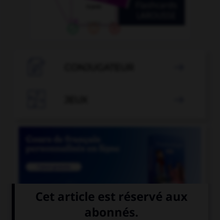

CONJUGATEUR


JEUX


COURS DE FRANÇAIS