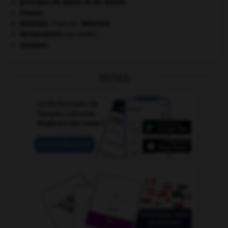
principes de plaisir et de réalité.
Prusse
.
Rabelais
.
François
Rabelais
.
Restauration
(seconde).
synapse.
OUTILS