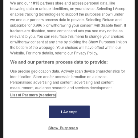
We and our
1015
partners store and access personal data, like
mée
-
pétrin
browsing data or unique identifiers, on your device. Selecting I Accept
enables tracking technologies to support the purposes shown under
Surface plane et fixe d'un pressoir, où coule le jus.
2.
we and our partners process data to provide. Selecting Refuse and
subscribe for 0.99€ > or withdrawing your consent will disable them. If
trackers are disabled, some content and ads you see may not be as
relevant to you. You can resurface this menu to change your choices
or withdraw consent at any time by clicking the Show Purposes link on
VOUS CHERCHEZ PEUT-ÊTRE
the bottom of the webpage. Your choices will have effect within our
Website. For more details, refer to our Privacy Policy.
maie n.f.
We and our partners process data to provide:
Coffre sur pieds qu'on utilisait autrefois pour pétrir
Use precise geolocation data. Actively scan device characteristics for
et conserver le...
identification. Store and/or access information on a device.
Personalised advertising and content, advertising and content
measurement, audience research and services development.
List of Partners (vendors)

HOMONYMES
I Accept
mai
nom masculin
mais
adverbe
Show Purposes
mais
conjonction