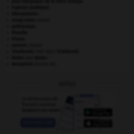
Jeux Olympiques de la Grèce antique
.
l'opinion (publique).
Mésopotamie
.
orang-outan
.
[FAUNE]
paléozoïque.
Picardie
.
Prusse
.
saumon
.
[FAUNE]
Tchaïkovski
.
Piotr Ilitch
Tchaïkovski
.
Weber
.
Max
Weber
.
Westphalie
(traités de).
OUTILS