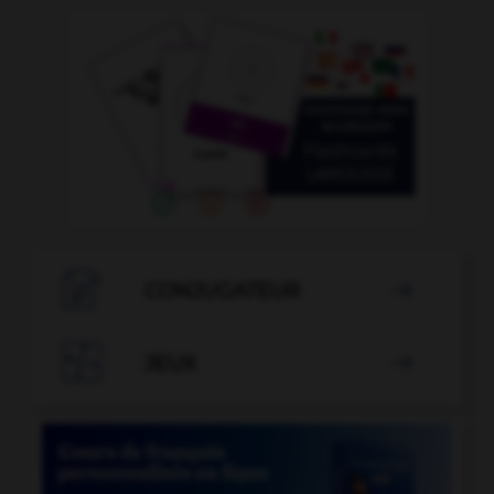

CONJUGATEUR


JEUX
