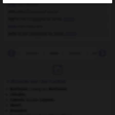
mée
nom féminin
mes
adjectif possessif pluriel
met
forme conjuguée du verbe
mettre
mets
nom masculin
mets
forme conjuguée du verbe
mettre
maiche
-
maïdou
-
maie
-
maïeur
-
maïeutique

À DÉCOUVRIR DANS L'ENCYCLOPÉDIE
Beethoven
.
Ludwig van
Beethoven
.
Chérubin
.
Copernic
.
Nicolas
Copernic
.
désert.
Jérusalem
.