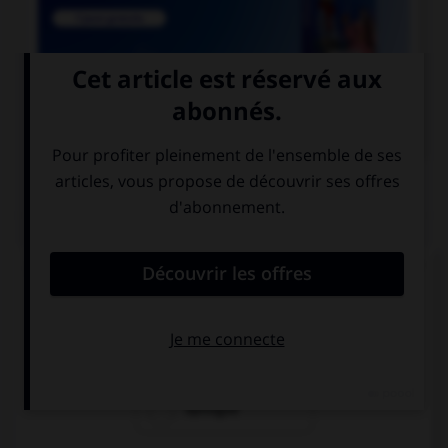

COURS DE FRANÇAIS
QUIZ
Lequel de ces mots n'est pas du genre féminin ?
épithète
épitaphe
épilogue