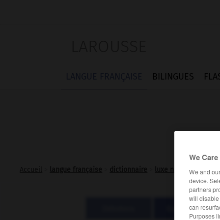
LAROUSSE
LANGUE FRANÇAISE
BILINGUES
FLA
We Care 
Accueil
>
langue française
>
dictionnaire
>
luxe n.m.
We and ou
device. Sel
partners pr
will disabl
can resurfa
Définitions
Expressions
Purposes li