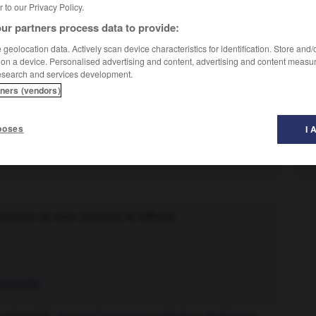
er to our Privacy Policy.
ur partners process data to provide:
geolocation data. Actively scan device characteristics for identification. Store and
 on a device. Personalised advertising and content, advertising and content measu
esearch and services development.
tners (vendors)
 :
Le luxe de la table.
poses
I 
ndeur
anière de vivre coûteuse et raffinée.
pauvreté
e nécessité :
Son seul luxe est sa collection de disques.