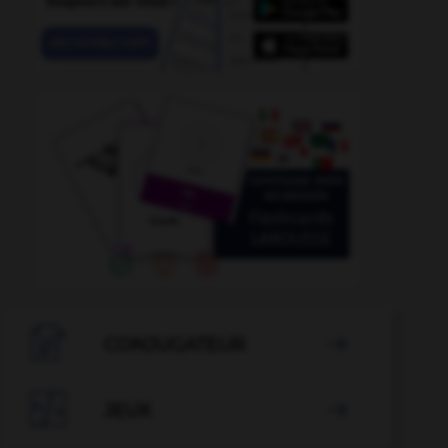

CONJUGATEUR


JEUX
