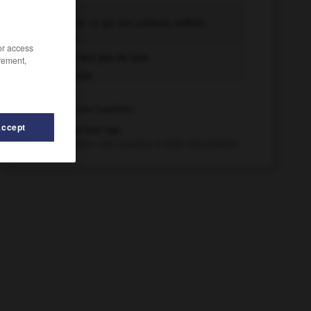
luxe n.m.
Caractère de ce qui est coûteux, raffiné,
somptueux.
/or access
Ce n'est pas du luxe
rement,
De luxe
luxer v.t.
Provoquer une luxation.
Accept
luxer (se) v.pr.
Se faire une luxation à telle articulation.