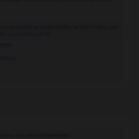
ou ce que l'on se permet de dire, de faire en plus, pour
dire ce qu'il pense de lui.
étails.
rofusion
essaire, c'est même indispensable.