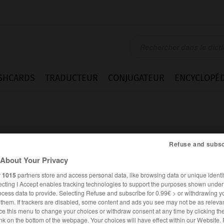
SHCARDS
TRADUCTEUR
CONJUGATEUR
ENCYCLOPÉD
Refuse and subsc
About Your Privacy
r
1015
partners store and access personal data, like browsing data or unique identif
ecting I Accept enables tracking technologies to support the purposes shown unde
ocess data to provide. Selecting Refuse and subscribe for 0.99€ > or withdrawing y
e them. If trackers are disabled, some content and ads you see may not be as relevan
ce this menu to change your choices or withdraw consent at any time by clicking t
Homonymes
Citations
nk on the bottom of the webpage. Your choices will have effect within our Website.