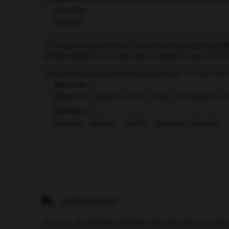
Synonyme :
superflu
Ce que l'on se permet d'une manière exceptionnelle 
4.
se faire plaisir :
Il ne peut pas se payer le luxe de lui 
Grande abondance de quelque chose :
Un luxe de d
5.
Synonymes :
débauche
-
déluge
- excès -
orgie
-
prodigalité
-
p
Contraires :
absence
-
carence
-
disette
-
manque
-
pénurie

EXPRESSIONS
Familier.
Ce n'est pas du luxe,
cela fait partie du néc