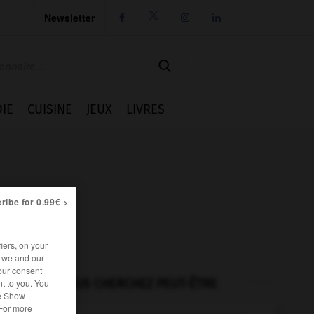
Newsletter




IE
CUISINE
JEUX
LIVRES
ribe for 0.99€ >
iers, on your
r we and our
our consent
VOUS CHERCHEZ PEUT-ÊTRE
t to you. You
he Show
 For more