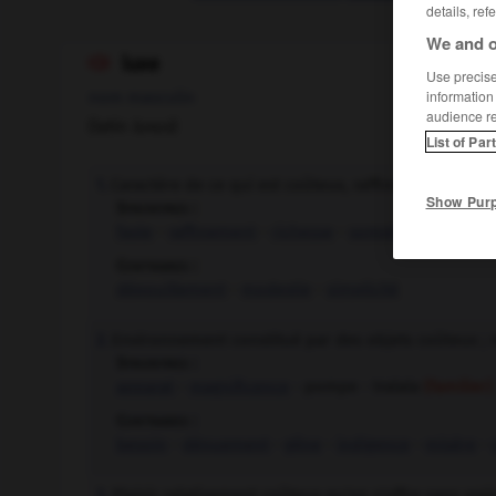
details, ref
We and o
luxe

Use precise 
information
nom masculin
audience r
(latin
luxus
)
List of Par
Caractère de ce qui est coûteux, raffiné, somptueux
1.
Show Pur
Synonymes :
faste
-
raffinement
-
richesse
-
somptuosité
-
sple
Contraires :
dépouillement
-
modestie
-
simplicité
Environnement constitué par des objets coûteux ; m
2.
Synonymes :
apparat
-
magnificence
- pompe - tralala
(familier)
Contraires :
besoin
-
dénuement
-
gêne
-
indigence
-
misère
-
Plaisir relativement coûteux qu'on s'offre sans vrai
3.