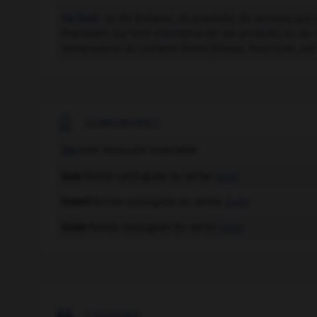
De luxe,
se dit d'objets, de produits, de services qu
d'activités qui font commerce de ces produits ou de c
somptuaires ou certains biens (bijoux, fourrures, pa

HOMONYMES
lux
nom masculin invariable
luxe
forme conjuguée du verbe
luxer
luxent
forme conjuguée du verbe
luxer
luxes
forme conjuguée du verbe
luxer
