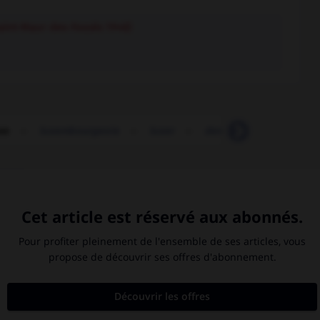
Saint-Maur-des-Fossés 1948)
xe
-
luxembourgeois
-
luxer
-
dentelle_de_Luxeuil

Ardenne
.
délinquance juvénile.
impératif catégorique.
Jérusalem
.
organisation non gouvernementale (ONG).