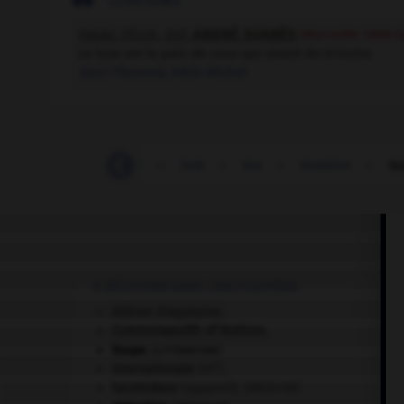
CITATIONS
ISAAC FÉLIX, DIT
ANDRÉ
SUARÈS
(Marseille 1868-
Le luxe est le pain de ceux qui vivent de brioche.
Voici l'homme
, Albin Michel
-
lutter
-
lutteur
-
lutz
-
lux
-
luxation
-
lu
À DÉCOUVRIR DANS L'ENCYCLOPÉDIE
Aliénor d'Aquitaine
.
Commonwealth of Nations
.
Ésope
.
[LITTÉRATURE]
e
Internationale
(III
).
locomoteur
(appareil).
[MÉDECINE]