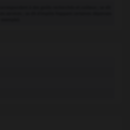
i correspondent à des goûts recherchés et coûteux ; se dit
es services ; se dit d'impôts frappant certaines dépenses
r exemple).