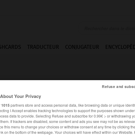
SHCARDS
TRADUCTEUR
CONJUGATEUR
ENCYCLOPÉD
Refuse and subsc
About Your Privacy
lu n.m.
r
1015
partners store and access personal data, like browsing data or unique identif
ecting I Accept enables tracking technologies to support the purposes shown unde
ocess data to provide. Selecting Refuse and subscribe for 0.99€ > or withdrawing y
e them. If trackers are disabled, some content and ads you see may not be as relevan
ce this menu to change your choices or withdraw consent at any time by clicking t
Expressions
nk on the bottom of the webpage. Your choices will have effect within our Website.