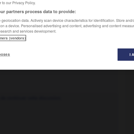
er to our Privacy Policy.
ur partners process data to provide:
geolocation data. Actively scan device characteristics for identification. Store and
 on a device. Personalised advertising and content, advertising and content measu
esearch and services development.
fluere,
déborder)
tners (vendors)
on des besoins matériels essentiels :
Des dépenses
poses
I 
 de continuer cette discussion.