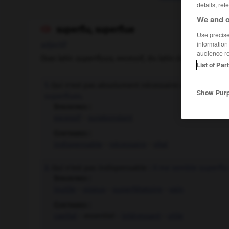
details, ref
We and o
superflu, superflue

Use precise 
information
adjectif
audience r
(bas latin
superfluus,
excessif, du latin classique
super
List of Par
Qui n'est pas absolument nécessaire à la satisfacti
1.
Show Pur
superflues.
Synonymes :
excessif
-
surabondant
Contraires :
indispensable
-
nécessaire
-
vital
Qui n'est pas indispensable :
Il me semble superflu
2.
Synonymes :
inutile
-
oiseux
-
superfétatoire
-
vain
Contraires :
capital
- essentiel -
intéressant
-
utile