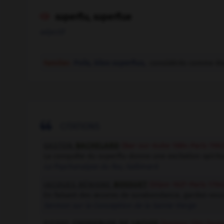
superflu, superflue

adjectif
Familier.
Poils, kilos superflus,
considérés comme étan

CITATIONS
GASTON
BACHELARD
(Bar-sur-Aube 1884-Paris 1962
La conquête du superflu donne une excitation spiritu
La Psychanalyse du feu
, Gallimard
JACQUES BÉNIGNE
BOSSUET
(Dijon 1627-Paris 1704
En faisant des œuvres de surabondance, gardez-vous b
Sermon sur la Conception de la Sainte Vierge
PIERRE
CHODERLOS DE
LACLOS
(Amiens 1741-Taren