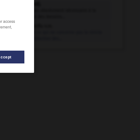
superflu adj.
Qui n'est pas absolument nécessaire à la
satisfaction des besoins...
/or access
superflu n.m.
rement,
Tout ce qui ne concerne pas la stricte
satisfaction des...
Accept