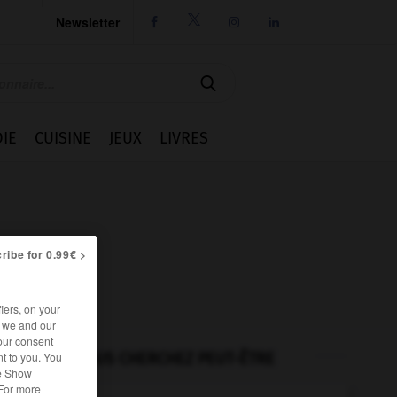
Newsletter




IE
CUISINE
JEUX
LIVRES
ribe for 0.99€ >
iers, on your
r we and our
our consent
VOUS CHERCHEZ PEUT-ÊTRE
t to you. You
he Show
 For more