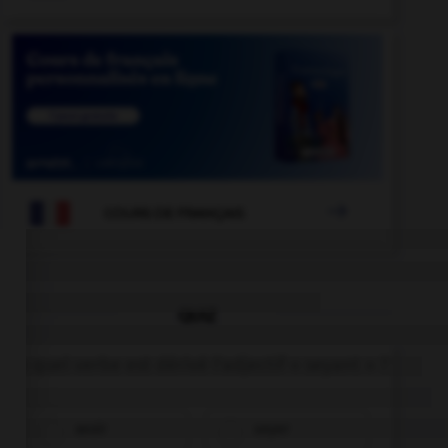

COURS DE FRANÇAIS
uperforme
-
superforteresse
-
superficie
-
superficiel
QUIZ
De quel verbe est dérivé l'adjectif « seyant » ?
seoir
seyer