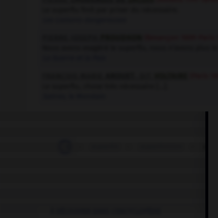
Le superflu finit par priver du nécessaire.
Les Liaisons dangereuses
PIERRE JOSEPH
PROUDHON
(Besançon 1809-Paris 
Nous avons exagéré le superflu, nous n'avons plus le
La Guerre et la Paix
FRANÇOIS MARIE
AROUET
, DIT
VOLTAIRE
(Paris 16
Le superflu, chose très nécessaire […].
Satires
, le Mondain
-
superficiellement
-
superfin
-
superfinition
-
supe
À DÉCOUVRIR DANS L'ENCYCLOPÉDIE