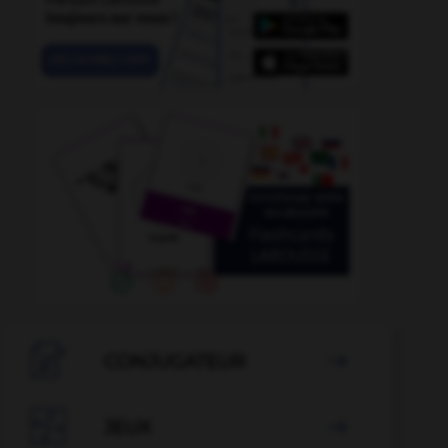

CONJUGATEUR


JEUX
