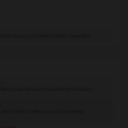
t de trop et qu'on cherche à faire disparaître.
)
elle plus grande que la conquête du nécessaire.
)
ien d'oublier celles qui sont de nécessité.
te 1803)