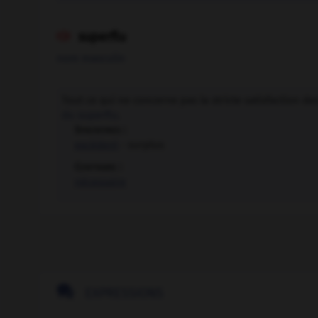
superflu

nom masculin
Tout ce qui ne concerne pas la stricte satisfaction
du superflu.
Synonymes :
excédent
- surplus
Contraire :
nécessaire

EXPRESSIONS