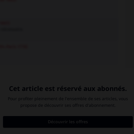
1865)
 nécessaire.
94-Paris 1778)
rflu
-
superfluide
-
superfluidité
-
superfluité
-
s
