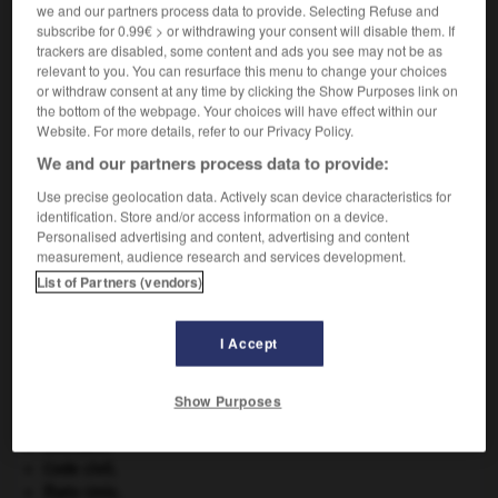
we and our partners process data to provide. Selecting Refuse and
subscribe for 0.99€ > or withdrawing your consent will disable them. If
VOUS CHERCHEZ PEUT-ÊTRE
trackers are disabled, some content and ads you see may not be as
relevant to you. You can resurface this menu to change your choices
or withdraw consent at any time by clicking the Show Purposes link on
leucine n.f.
the bottom of the webpage. Your choices will have effect within our
Website. For more details, refer to our Privacy Policy.
Aminoacide dont l'antipode lévogyre, la L-leucine,
est un constituant essentiel...
We and our partners process data to provide:
Use precise geolocation data. Actively scan device characteristics for
identification. Store and/or access information on a device.
Personalised advertising and content, advertising and content
measurement, audience research and services development.
mie
-
leucémique
-
leucine
-
leucite
-
leucite
-
List of Partners (vendors)

I Accept
À DÉCOUVRIR DANS L'ENCYCLOPÉDIE
Show Purposes
Afrique
.
Chérubin
.
Code civil.
États-Unis
.