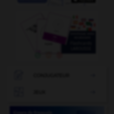

CONJUGATEUR


JEUX
