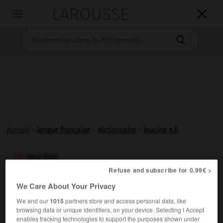
LAROUSSE

Toggle
navigation

Accueil
>
langue française
>
dictionnaire
>
leucine n.f.
leucine

Refuse and subscribe for 0.99€ >
nom féminin
We Care About Your Privacy
Aminoacide dont l'antipode lévogyre, la L-leucine, est un
We and our
1015
partners store and access personal data, like
constituant essentiel des protéines alimentaires.
browsing data or unique identifiers, on your device. Selecting I Accept
enables tracking technologies to support the purposes shown under