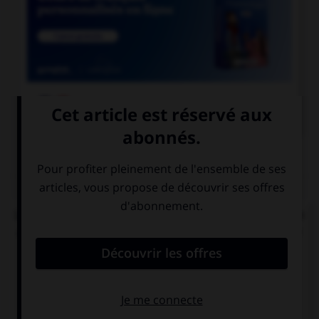

COURS DE FRANÇAIS
QUIZ
Lequel de ces verbes ne peut pas s'écrire avec un
double « l » à la troisième personne du singulier
du présent de l'indicatif ?
épeler
ensorceler