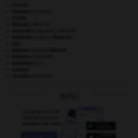
Hercule
.
invasions.
[HISTOIRE]
Irlande
.
kilojoule.
[MÉDECINE]
locomoteur
(appareil).
[MÉDECINE]
Nietzsche
.
Friedrich
Nietzsche
.
ONU
.
Rabelais
.
François
Rabelais
.
réduction
.
[MÉDECINE]
e
République
(V
).
synapse.
Versailles
(traité de).
OUTILS