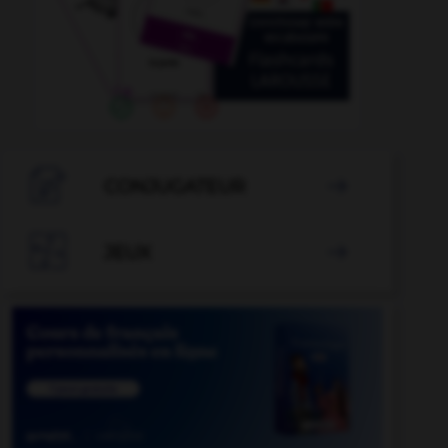

CONJUGATEUR


JEUX
