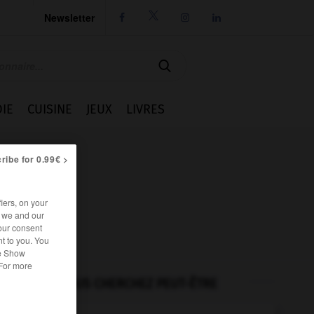
Newsletter




IE
CUISINE
JEUX
LIVRES
ribe for 0.99€ >
iers, on your
r we and our
our consent
t to you. You
he Show
 For more
VOUS CHERCHEZ PEUT-ÊTRE