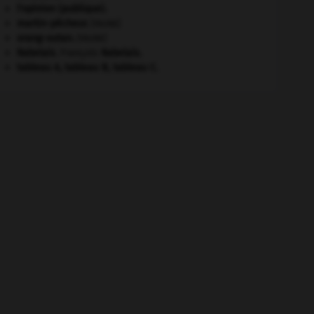
l'opinion (publique).
martin-pêcheur
.
[FAUNE]
orang-outan
.
[FAUNE]
Rabelais
.
François
Rabelais
.
tableau A, tableau B, tableau C.