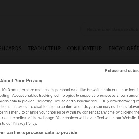
SHCARDS
TRADUCTEUR
CONJUGATEUR
ENCYCLOPÉD
Refuse and subsc
About Your Privacy
r
1013
partners store and access personal data, like browsing data or unique identif
ecting I Accept enables tracking technologies to support the purposes shown unde
ocess data to provide. Selecting Refuse and subscribe for 0.99€ > or withdrawing y
e them. If trackers are disabled, some content and ads you see may not be as relevan
ce this menu to change your choices or withdraw consent at any time by clicking t
nk on the bottom of the webpage. Your choices will have effect within our Website.
er to our Privacy Policy.
ur partners process data to provide: