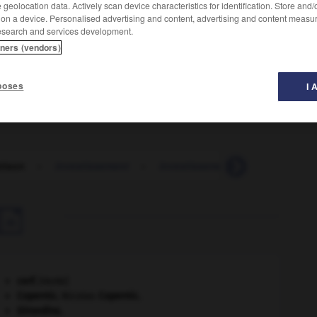
geolocation data. Actively scan device characteristics for identification. Store and
 on a device. Personalised advertising and content, advertising and content measu
esearch and services development.
tners (vendors)
voquer aucun dégât sur des installations de surface du
poses
I 
tison
-
investissement
-
investissement
-
investisse

cerf
.
[FAUNE]
Copernic
.
Nicolas
Copernic
.
Girondins
.