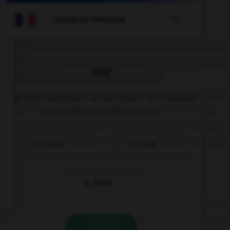

COURS DE FRANÇAIS
QUIZ
Ces mots prennent un ou deux « m ». Lequel
ne prend qu'un seul « m » ?
a…onite
a…oniac
a…aryllis
VALIDER