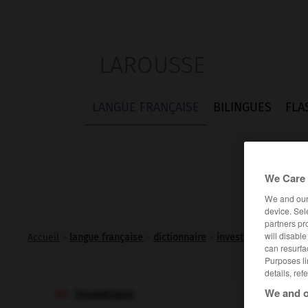
LAROUSSE
LANGUE FRANÇAISE
BILINGUES
FLA
We Care 
We and ou
device. Sel
partners pr
will disabl
Accueil
>
langue française
>
dictionnaire
>
investison n.m.
can resurfa
Purposes li
details, ref
We and o
investison
