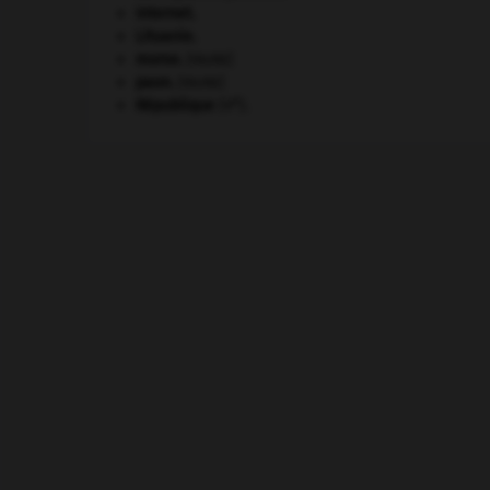
Internet
.
Lituanie
.
morse
.
[FAUNE]
paon
.
[FAUNE]
e
République
(V
).