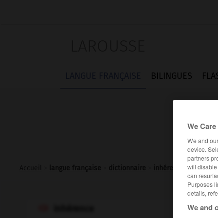
LAROUSSE
LANGUE FRANÇAISE
BILINGUES
FLA
We Care 
We and ou
device. Sel
partners pr
will disabl
Accueil
>
langue française
>
dictionnaire
>
inhérence n.f.
can resurfa
Purposes li
details, ref
We and o
inhérence
