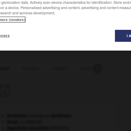
geolocation data. Actively scan device characteristics for identification. Store and
 on a device. Personalised advertising and content, advertising and content measu
esearch and services development.
tners (vendors)
poses
I 
rence
-
inhérent
-
inhibant
-
inhibé
-
inhiber
-

Beethoven
.
Ludwig van
Beethoven
.
Ésope
.
[LITTÉRATURE]
hypertonie musculaire
.
[MÉDECINE]