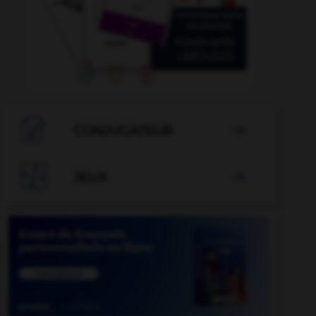

CONJUGATEUR


JEUX
