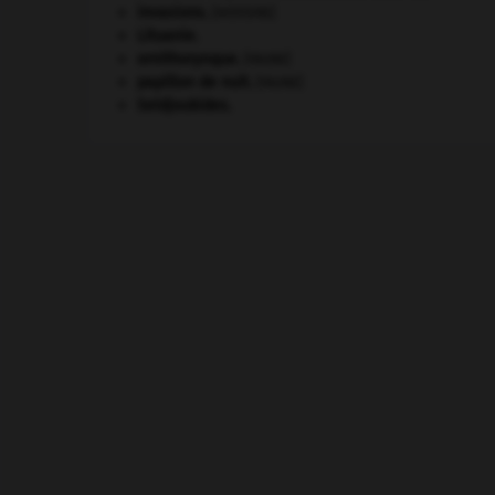
invasions.
[HISTOIRE]
Lituanie
.
ornithorynque
.
[FAUNE]
papillon de nuit
.
[FAUNE]
Seldjoukides
.