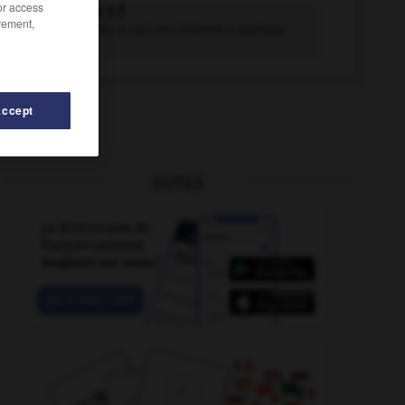
/or access
inhérence n.f.
rement,
Caractère de ce qui est inhérent à quelque
chose.
Accept
OUTILS
inhibiteur
-
inhalation
-
inhaler
-
inhalothérapeute