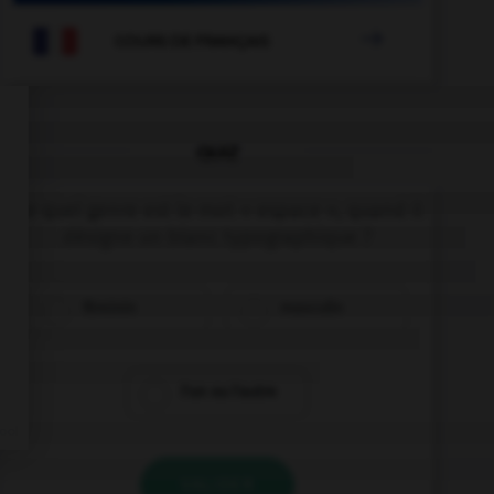

COURS DE FRANÇAIS
QUIZ
De quel genre est le mot « espace », quand il
désigne un blanc typographique ?
féminin
masculin
l'un ou l'autre
VALIDER