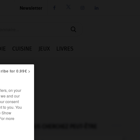
Newsletter




IE
CUISINE
JEUX
LIVRES
ribe for 0.99€ >
iers, on your
r we and our
our consent
t to you. You
he Show
 For more
VOUS CHERCHEZ PEUT-ÊTRE