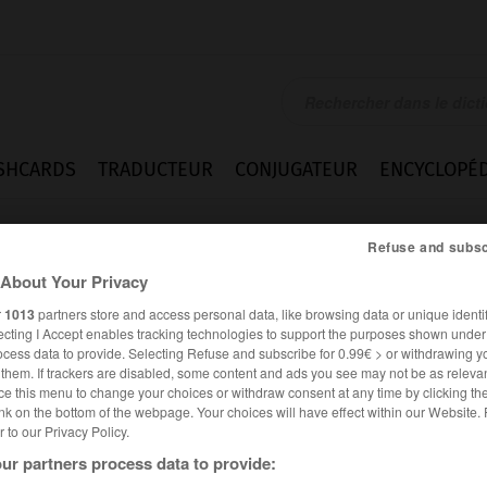
SHCARDS
TRADUCTEUR
CONJUGATEUR
ENCYCLOPÉD
Refuse and subsc
About Your Privacy
r
1013
partners store and access personal data, like browsing data or unique identif
ecting I Accept enables tracking technologies to support the purposes shown unde
ocess data to provide. Selecting Refuse and subscribe for 0.99€ > or withdrawing y
e them. If trackers are disabled, some content and ads you see may not be as relevan
ce this menu to change your choices or withdraw consent at any time by clicking t
nk on the bottom of the webpage. Your choices will have effect within our Website.
er to our Privacy Policy.
ur partners process data to provide: