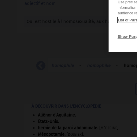
Use precise 
adjectif et nom
information
audience r
List of Par
Qui est hostile à l'homosexualité, aux homosexuels :
Show Pur
homoparentalité
-
homophile
-
homophilie
-
homo
À DÉCOUVRIR DANS L'ENCYCLOPÉDIE
Aliénor d'Aquitaine
.
États-Unis
.
hernie de la paroi abdominale
.
[MÉDECINE]
Mésopotamie
.
.
[DOSSIER]