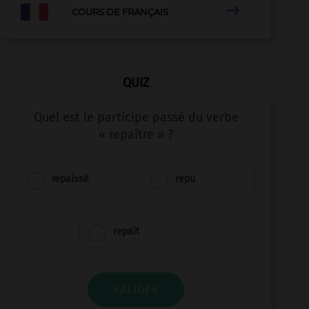

COURS DE FRANÇAIS
QUIZ
Quel est le participe passé du verbe
« repaître » ?
repaissé
repu
repait
VALIDER