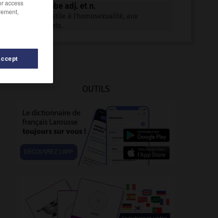
/or access
homophobe adj. et n.
rement,
Qui est hostile à l'homosexualité, aux
homosexuels.
Accept
OUTILS
-
homophonique
-
homophytisme
-
homo_œconomicu