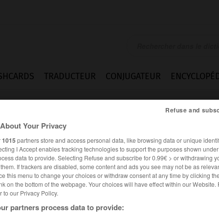
SHCARDS
TRADUCTEUR
CONJUGATEUR
ENCYCLOPÉD
Refuse and subsc
About Your Privacy
r
1015
partners store and access personal data, like browsing data or unique identif
ecting I Accept enables tracking technologies to support the purposes shown unde
ocess data to provide. Selecting Refuse and subscribe for 0.99€ > or withdrawing y
e them. If trackers are disabled, some content and ads you see may not be as relevan
.
ce this menu to change your choices or withdraw consent at any time by clicking t
nk on the bottom of the webpage. Your choices will have effect within our Website.
er to our Privacy Policy.
ur partners process data to provide: