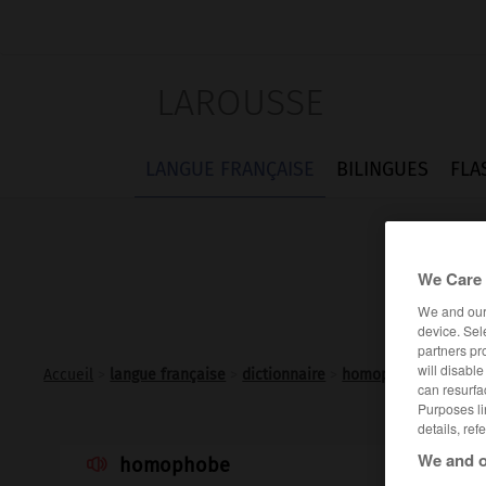
LAROUSSE
LANGUE FRANÇAISE
BILINGUES
FLA
We Care 
We and ou
device. Sel
partners pr
will disabl
Accueil
>
langue française
>
dictionnaire
>
homophobe adj. et n
can resurfa
Purposes li
details, ref
We and o
homophobe
