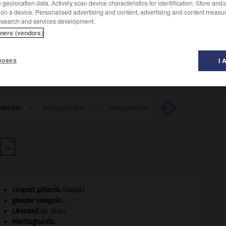
geolocation data. Actively scan device characteristics for identification. Store and
 on a device. Personalised advertising and content, advertising and content measu
esearch and services development.
tners (vendors)
Législation homophobe.
poses
I 
phobe
-
homophobie
-
homophone
-
homophonie

criquet pélerin
.
[FAUNE]
groupe sanguin.
Léonard
de Vinci.
Montagnards.