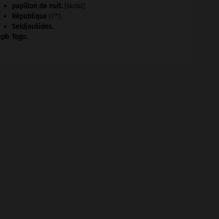
papillon de nuit
.
[FAUNE]
re
République
(I
).
Seldjoukides
.
eph
Togo
.