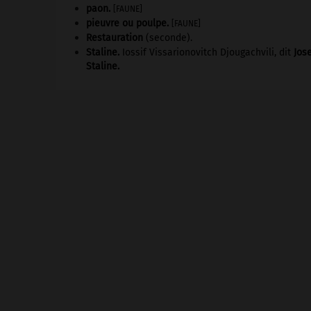
paon
.
[FAUNE]
pieuvre ou poulpe
.
[FAUNE]
Restauration
(seconde).
Staline
.
Iossif Vissarionovitch Djougachvili, dit
Jos
Staline
.