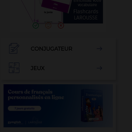

CONJUGATEUR


JEUX
