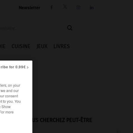
Newsletter




IE
CUISINE
JEUX
LIVRES
ribe for 0.99€ >
iers, on your
r we and our
our consent
t to you. You
he Show
 For more
VOUS CHERCHEZ PEUT-ÊTRE