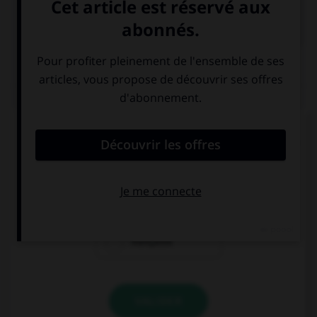

COURS DE FRANÇAIS
QUIZ
Si l'on veut parler de la nation des Francs
pendant le règne de Clovis, dit-on « nation… » :
franque
franche
française
VALIDER