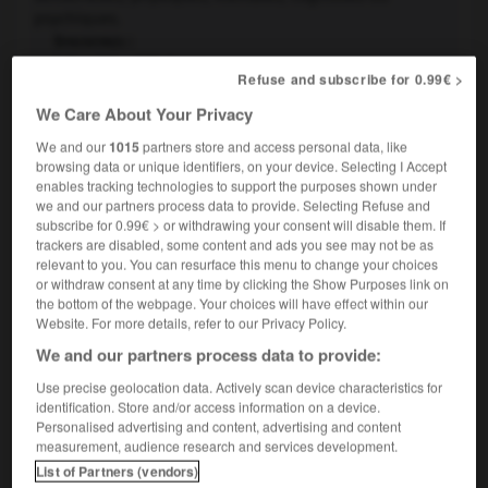
psychiques.
Synonymes :
infirmité - déficience
Refuse and subscribe for 0.99€ >
Figuré.
Désavantage qui met en état d’infériorité :
2.
We Care About Your Privacy
L’illettrisme constitue un handicap social.
La corruption
We and our
1015
partners store and access personal data, like
est un handicap pour ce pays.
browsing data or unique identifiers, on your device. Selecting I Accept
Synonymes :
enables tracking technologies to support the purposes shown under
désavantage - inconvénient
we and our partners process data to provide. Selecting Refuse and
subscribe for 0.99€ > or withdrawing your consent will disable them. If
Contraire :
trackers are disabled, some content and ads you see may not be as
supériorité
relevant to you. You can resurface this menu to change your choices
or withdraw consent at any time by clicking the Show Purposes link on
Désavantage en poids, distance, points, etc., imposé
3.
the bottom of the webpage. Your choices will have effect within our
au concurrent ; épreuve, course ou concours, dans
Website. For more details, refer to our Privacy Policy.
lesquels les concurrents reçoivent ou rendent une
We and our partners process data to provide:
avance de temps, de distance, de poids ou de points, de
Use precise geolocation data. Actively scan device characteristics for
manière qu'ils aient tous, malgré leur valeur différente,
identification. Store and/or access information on a device.
une chance égale à la victoire.
Personalised advertising and content, advertising and content
Contraires :
measurement, audience research and services development.
avance - avantage
List of Partners (vendors)