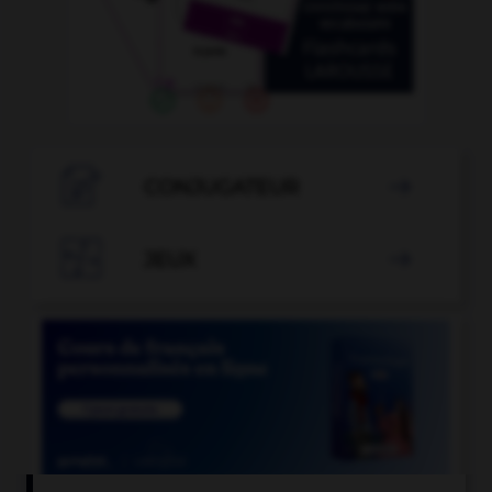

CONJUGATEUR


JEUX
