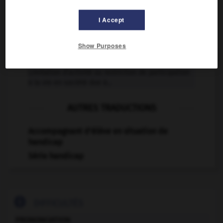
I Accept
VOUS CHERCHEZ PEUT-ÊTRE
Show Purposes
handicap n.m.
Limitation d’activité ou restriction de participation
à la vie en société due à...
AUTRES TRADUCTIONS
Accompagnant d'élève en situation de
handicap
Série handicap

DIFFICULTÉS
PRONONCIATION