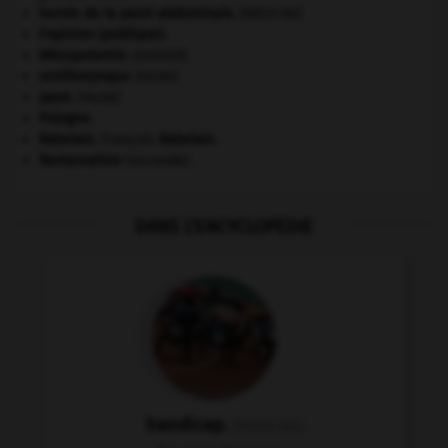
hernie de la paroi abdominale
.
[MÉDECINE]
l'opinion (publique).
Mésopotamie
.
.
[DOSSIER]
ornithorynque
.
[FAUNE]
paon
.
[FAUNE]
Pologne
.
Rabelais
.
François
Rabelais
.
Restauration
(seconde).
DANS L'ENCYCLOPEDIE
handicap.
[MÉDECINE]