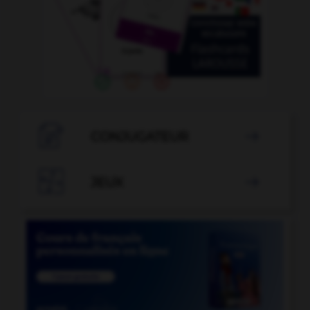

CONJUGATEUR


JEUX
