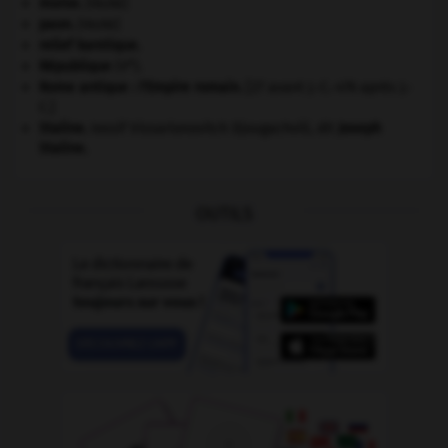
morse
.
[FAUNE]
paon
.
[FAUNE]
relief karstique.
e
République
(V
).
Rome antique : l'Empire romain
.
[27 avant J.-C.-476 après J.-
C.]
Staline
.
Iossif Vissarionovitch Djougachvili, dit
Joseph
Staline
.
OUTILS