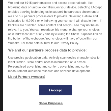
gogo.
We and our
1015
partners store and access personal data, like
Synonymes :
browsing data or unique identifiers, on your device. Selecting I Accept
gobe-mouches
(familier)
- gogo
(familier)
- jobard
enables tracking technologies to support the purposes shown under
we and our partners process data to provide. Selecting Refuse and
(familier)
subscribe for 0.99€ > or withdrawing your consent will disable them. If
trackers are disabled, some content and ads you see may not be as
relevant to you. You can resurface this menu to change your choices
gobeur

or withdraw consent at any time by clicking the Show Purposes link on
nom masculin
the bottom of the webpage. Your choices will have effect within our
Website. For more details, refer to our Privacy Policy.
Poisson qui se nourrit de proies (insectes ou autres) à la
We and our partners process data to provide:
surface de l'eau.
Use precise geolocation data. Actively scan device characteristics for
identification. Store and/or access information on a device.
Personalised advertising and content, advertising and content
measurement, audience research and services development.
VOUS CHERCHEZ PEUT-ÊTRE
List of Partners (vendors)
gobeur n.
I Accept
Personne qui gobe.
gobeur n.m.
Show Purposes
Poisson qui se nourrit de proies (insectes ou
autres) à la surface de...