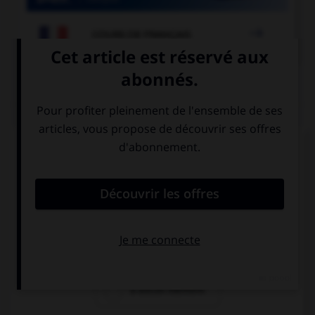

COURS DE FRANÇAIS
QUIZ
« La Révolution française a débuté en 1789. » Si
vous écrivez « 1789 » en toutes lettres, à quel(s)
élément(s) mettez-vous un « s » ?
à «cent» mais
à «vingt» mais
pas à «vingt»
pas à «cent»
à aucun élément