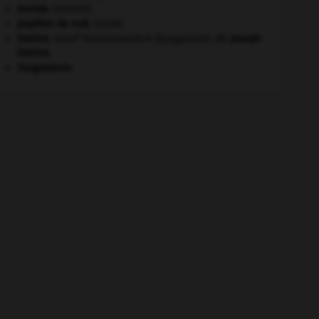
monde.
.
[DOSSIER]
papillon de nuit
.
[FAUNE]
Staline
.
Iossif Vissarionovitch Djougachvili, dit
Joseph
Staline
.
Yougoslavie
.