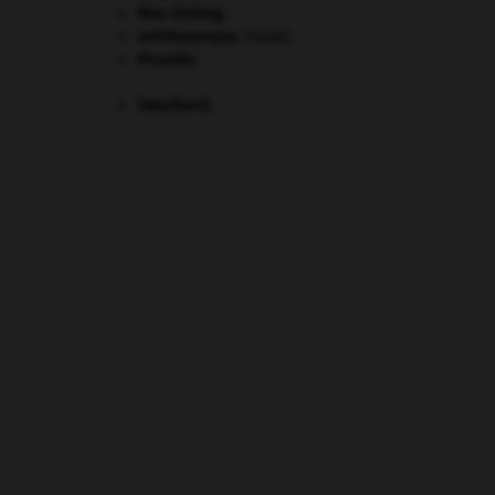
Mao Zedong
.
ornithorynque
.
[FAUNE]
Picardie
.
Swaziland
.