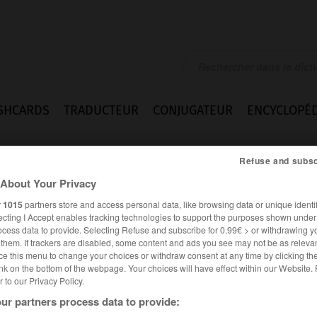
SHCARDS
TRADUCTEUR
CONJUGATEUR
ENCYCLOPÉD
Refuse and subsc
About Your Privacy
r
1015
partners store and access personal data, like browsing data or unique identif
ecting I Accept enables tracking technologies to support the purposes shown unde
ocess data to provide. Selecting Refuse and subscribe for 0.99€ > or withdrawing y
e them. If trackers are disabled, some content and ads you see may not be as relevan
ce this menu to change your choices or withdraw consent at any time by clicking t
nk on the bottom of the webpage. Your choices will have effect within our Website.
er to our Privacy Policy.
ur partners process data to provide: