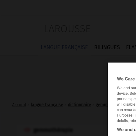
LAROUSSE
LANGUE FRANÇAISE
BILINGUES
FLA
We Care 
We and ou
device. Sel
partners pr
will disabl
Accueil
>
langue française
>
dictionnaire
>
gemmothérapie n.f.
can resurfa
Purposes li
details, ref
We and o
gemmothérapie
