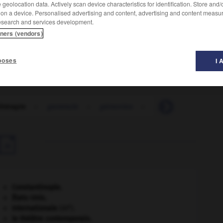
geolocation data. Actively scan device characteristics for identification. Store and
 on a device. Personalised advertising and content, advertising and content measu
esearch and services development.
tners (vendors)
simales de tissus végétaux jeunes (bourgeons).
poses
I 
hérapie
-
gemmule
-
gémonies
-
gemsbok
-
géna

Constantinople
.
États-Unis
.
e
Internationale
(III
).
le théâtre contemporain.