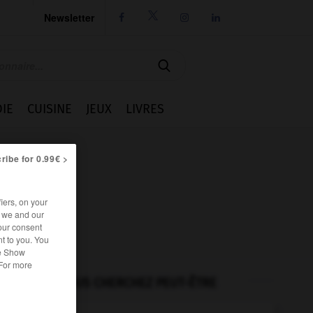
Newsletter




IE
CUISINE
JEUX
LIVRES
ribe for 0.99€ >
iers, on your
r we and our
our consent
t to you. You
he Show
 For more
VOUS CHERCHEZ PEUT-ÊTRE