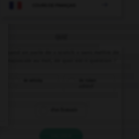

COURS DE FRANÇAIS
QUIZ
Quand on parle de « scotch » sans mettre de
majuscule au mot, de quoi est-il question ?
de whisky
de ruban
adhésif
d'un Écossais
VALIDER