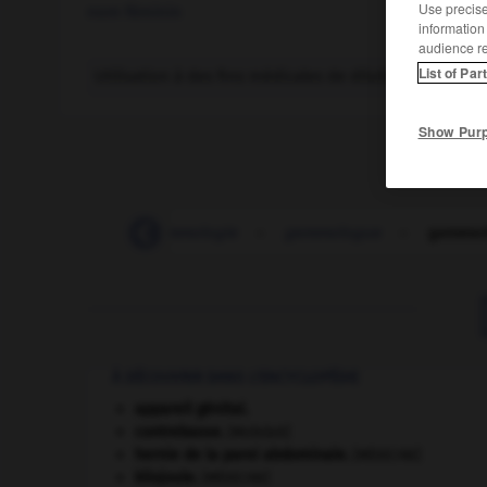
Use precise 
nom féminin
information
audience r
List of Par
Utilisation à des fins médicales de dilutions infinité
Show Pur
gemmiparité
-
gemmologie
-
gemmologue
-
gemmot
À DÉCOUVRIR DANS L'ENCYCLOPÉDIE
appareil génital.
contrebasse
.
[MUSIQUE]
hernie de la paroi abdominale
.
[MÉDECINE]
kilojoule.
[MÉDECINE]