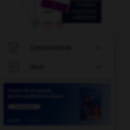

CONJUGATEUR


JEUX
